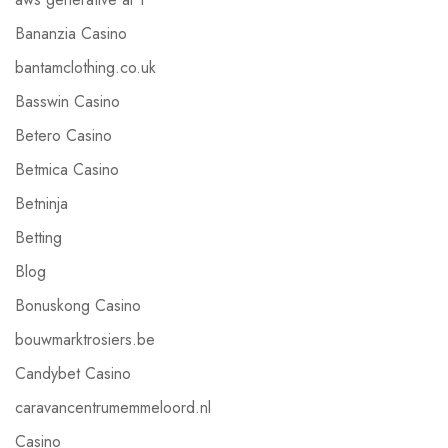
Bananzia Casino
bantamclothing.co.uk
Basswin Casino
Betero Casino
Betmica Casino
Betninja
Betting
Blog
Bonuskong Casino
bouwmarktrosiers.be
Candybet Casino
caravancentrumemmeloord.nl
Casino