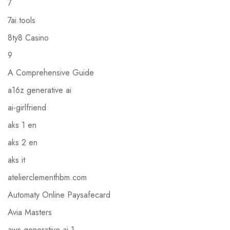
7
7ai.tools
8ty8 Casino
9
A Comprehensive Guide
a16z generative ai
ai-girlfriend
aks 1 en
aks 2 en
aks it
atelierclementhbm.com
Automaty Online Paysafecard
Avia Masters
aws generative ai 1