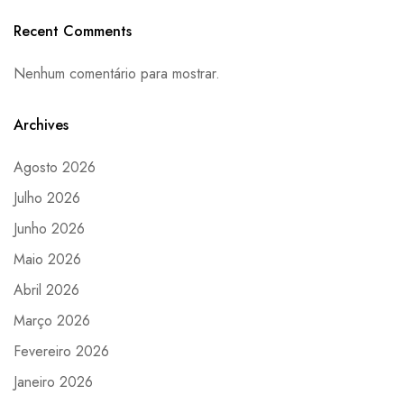
Recent Comments
Nenhum comentário para mostrar.
Archives
Agosto 2026
Julho 2026
Junho 2026
Maio 2026
Abril 2026
Março 2026
Fevereiro 2026
Janeiro 2026