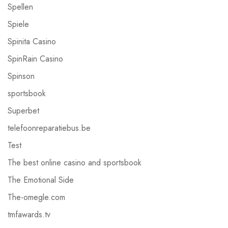
Spellen
Spiele
Spinita Casino
SpinRain Casino
Spinson
sportsbook
Superbet
telefoonreparatiebus.be
Test
The best online casino and sportsbook
The Emotional Side
The-omegle.com
tmfawards.tv