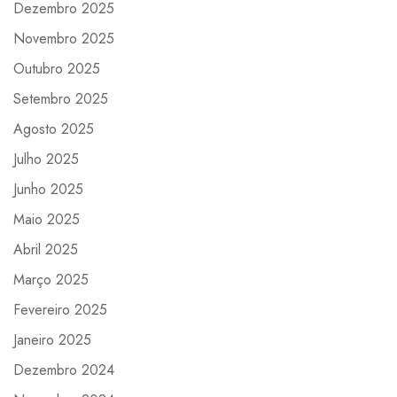
Dezembro 2025
Novembro 2025
Outubro 2025
Setembro 2025
Agosto 2025
Julho 2025
Junho 2025
Maio 2025
Abril 2025
Março 2025
Fevereiro 2025
Janeiro 2025
Dezembro 2024