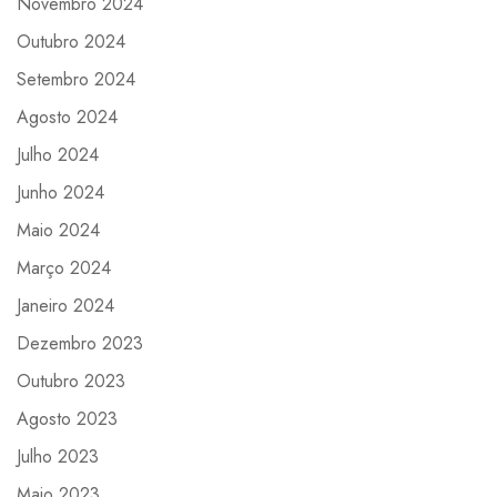
Novembro 2024
Outubro 2024
Setembro 2024
Agosto 2024
Julho 2024
Junho 2024
Maio 2024
Março 2024
Janeiro 2024
Dezembro 2023
Outubro 2023
Agosto 2023
Julho 2023
Maio 2023