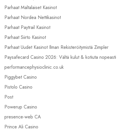
Parhaat Maltalaiset Kasinot
Parhaat Nordea Nettikasinot
Parhaat Paytrail Kasinot
Parhaat Siirto Kasinot
Parhaat Uudet Kasinot Ilman Rekisteröitymistä Zimpler
Paysafecard Casino 2026: Vältä kulut & kotiuta nopeasti
performancephysioclinic.co.uk
Piggybet Casino
Pistolo Casino
Post
Powerup Casino
presence-web CA
Prince Ali Casino