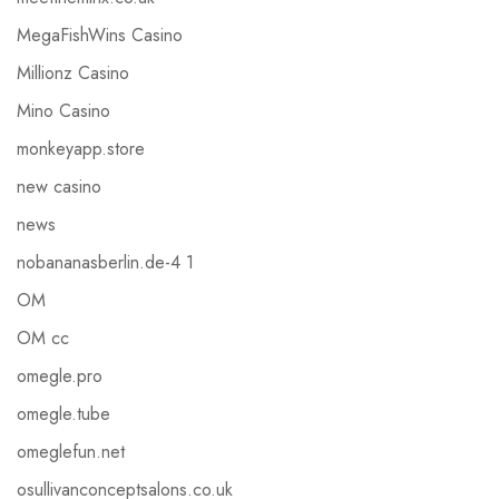
MegaFishWins Casino
Millionz Casino
Mino Casino
monkeyapp.store
new casino
news
nobananasberlin.de-4 1
OM
OM cc
omegle.pro
omegle.tube
omeglefun.net
osullivanconceptsalons.co.uk