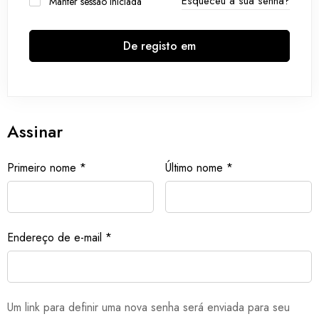
Esqueceu a sua senha?
Manter sessão iniciada
De registo em
Assinar
Primeiro nome
*
Último nome
*
Endereço de e-mail
*
Um link para definir uma nova senha será enviada para seu