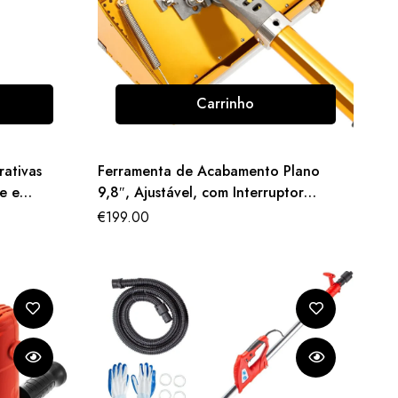
Carrinho
rativas
Ferramenta de Acabamento Plano
e e
9,8″, Ajustável, com Interruptor
Telescópico para Gesso
€
199.00