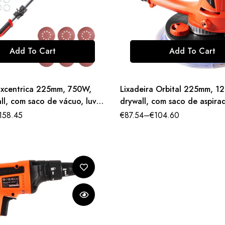
Add To Cart
Add To Cart
Excentrica 225mm, 750W,
Lixadeira Orbital 225mm, 1
ll, com saco de vácuo, luvas
drywall, com saco de aspirad
e proteção.
óculos de segurança.
158.45
€
87.54
–
€
104.60