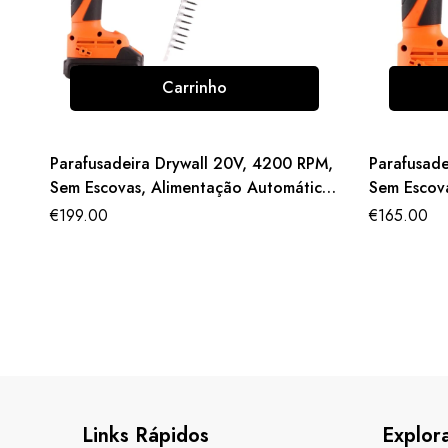
Carrinho
Parafusadeira Drywall 20V, 4200 RPM,
Parafusade
Sem Escovas, Alimentação Automática,
Sem Escova
com 2 Baterias e Clipe de Cinto
Carregador
€
199.00
€
165.00
Links Rápidos
Explor