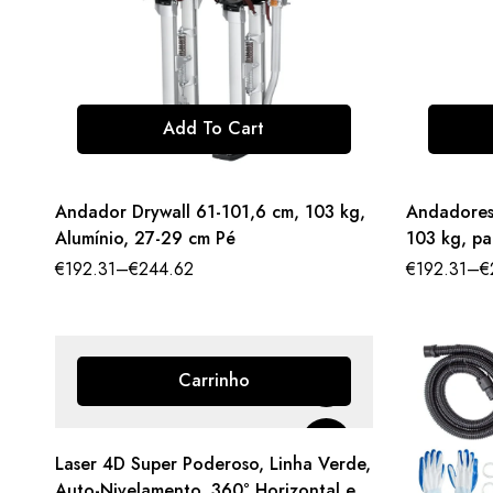
Add To Cart
Andador Drywall 61-101,6 cm, 103 kg,
Andadores
Alumínio, 27-29 cm Pé
103 kg, pa
€
192.31
–
€
244.62
€
192.31
–
€
Carrinho
Laser 4D Super Poderoso, Linha Verde,
Auto-Nivelamento, 360° Horizontal e