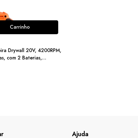
Carrinho
ira Drywall 20V, 4200RPM,
s, com 2 Baterias,
, Clipe e Bolsa
ar
Ajuda