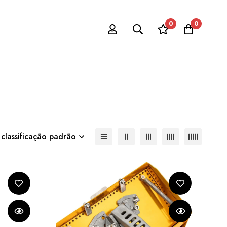
0
0
 classificação padrão