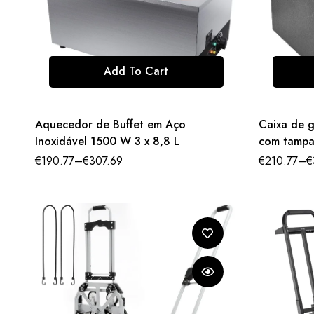
Add To Cart
Aquecedor de Buffet em Aço
Caixa de g
Inoxidável 1500 W 3 x 8,8 L
com tampa
tubo e ta
€
190.77
–
€
307.69
€
210.77
–
€