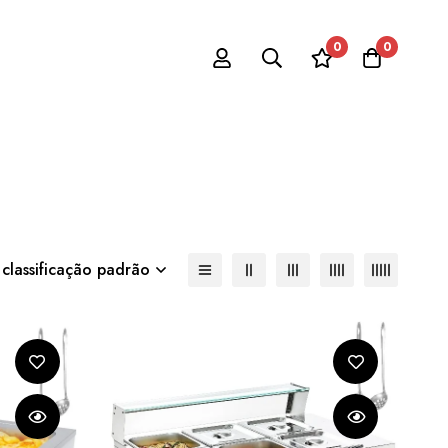
0
0
 classificação padrão