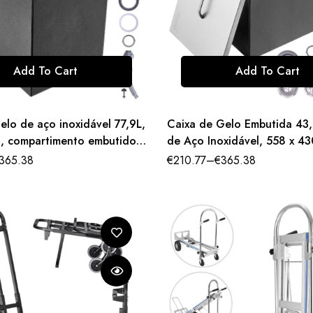
Add To Cart
Add To Cart
elo de aço inoxidável 77,9L,
Caixa de Gelo Embutida 43,
, compartimento embutido,
de Aço Inoxidável, 558 x 43
mpa de drenagem.
306mm, com Tampa, Dreno 
365.38
€
210.77
–
€
365.38
Inclusos.