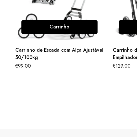
Carrinho
Carrinho de Escada com Alça Ajustável
Carrinho d
50/100kg
Empilhador
Escalador
€
99.00
€
129.00