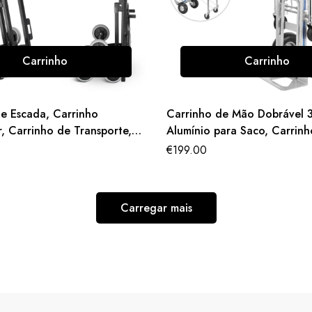
Carrinho
Carrinho
e Escada, Carrinho
Carrinho de Mão Dobrável 
, Carrinho de Transporte,
Alumínio para Saco, Carrin
 de Escada 208kg
Carga Pesada Dobrável
€
199.00
Carregar mais