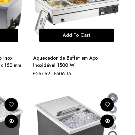
Add To Cart
o Inox
Aquecedor de Buffet em Aço
5 x 150 mm
Inoxidável 1500 W
€
267.69
–
€
506.15