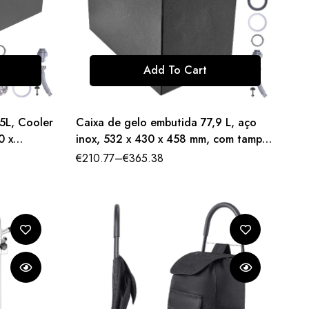
Add To Cart
5L, Cooler
Caixa de gelo embutida 77,9 L, aço
0 x
inox, 532 x 430 x 458 mm, com tampa,
e Tubo
tubo e tampão de drenagem.
€
210.77
–
€
365.38