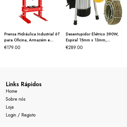
Prensa Hidráulica Industrial 6T
Desentupidor Elétrico 390W,
para Oficina, Armazém e
Espiral 15mm x 13mm,
Bancada de Garagem
Compacto, com 8 Lâminas
€
179.00
€
289.00
Substituíveis.
Links Rápidos
Home
Sobre nós
Loja
Login / Registo