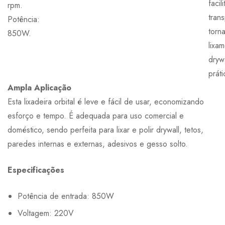
facil
rpm.
tran
Potência:
torn
850W.
lixa
dryw
práti
Ampla Aplicação
Esta lixadeira orbital é leve e fácil de usar, economizando
esforço e tempo. É adequada para uso comercial e
doméstico, sendo perfeita para lixar e polir drywall, tetos,
paredes internas e externas, adesivos e gesso solto.
Especificações
Potência de entrada: 850W
Voltagem: 220V