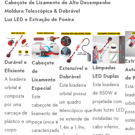
Cabeçote de Lixamento de Alto Desempenho
Moldura Telescópica & Dobrável
Luz LED e Extração de Poeira
Ext
Durável e
Cabeçote
Lâmpadas
Extensível e
Aut
Eficiente
de
LED Duplas
Dobrável
de 
A lixadeira
Lixamento
Esta lixadeira
Esta lixadeira
Esta
orbital é
Especial
de 850W é
orbital possui
lixad
composta
Este
projetada com
um quadro
orbit
por uma
cabeçote de
duas luzes LED
telescópico que
poss
carcaça de
lixamento de
instaladas no
se estende de
sist
plástico e um
peça única é
cabo inferior,
1,4m a 1,9m,
auto
corpo
caracterizado