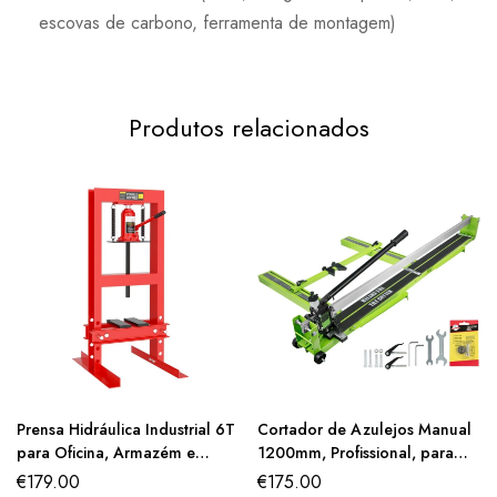
escovas de carbono, ferramenta de montagem)
Produtos relacionados
Prensa Hidráulica Industrial 6T
Cortador de Azulejos Manual
para Oficina, Armazém e
1200mm, Profissional, para
Bancada de Garagem
Porcelanato e Cerâmica
€
179.00
€
175.00