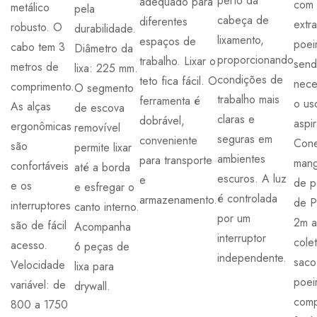
perto da
adequado para
com
metálico
pela
cabeça de
diferentes
extr
robusto. O
durabilidade.
lixamento,
espaços de
poei
cabo tem 3
Diâmetro da
proporcionando
trabalho. Lixar o
sen
metros de
lixa: 225 mm.
condições de
teto fica fácil. O
nece
comprimento.
O segmento
trabalho mais
ferramenta é
o us
As alças
de escova
claras e
dobrável,
aspi
ergonômicas
removível
seguras em
conveniente
Cone
são
permite lixar
ambientes
para transporte
mang
confortáveis
até a borda
escuros. A luz
e
de p
e os
e esfregar o
é controlada
armazenamento.
de 
interruptores
canto interno.
por um
2m a
são de fácil
Acompanha
interruptor
cole
acesso.
6 peças de
independente.
saco
Velocidade
lixa para
poei
variável: de
drywall.
comp
800 a 1750