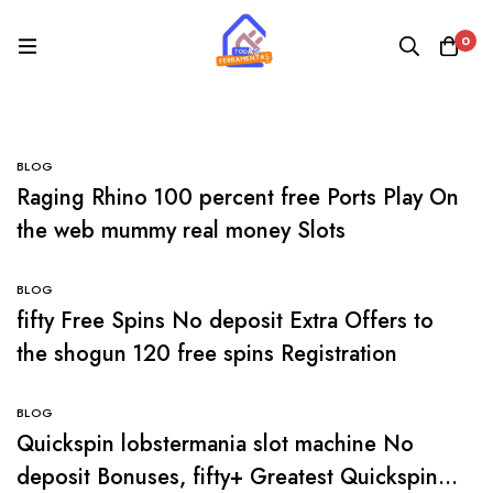
0
BLOG
Raging Rhino 100 percent free Ports Play On
the web mummy real money Slots
BLOG
fifty Free Spins No deposit Extra Offers to
the shogun 120 free spins Registration
BLOG
Quickspin lobstermania slot machine No
deposit Bonuses, fifty+ Greatest Quickspin