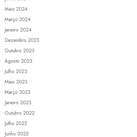
Maio 2024
Março 2024
Janeiro 2024
Dezembro 2023
Outubro 2023
Agosto 2023
Julho 2023
Maio 2023
Março 2023
Janeiro 2023
Outubro 2022
Julho 2022
Junho 2022