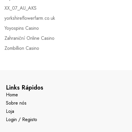
XX_07_AU_AKS
yorkshireflowerfarm.co.uk
Yoyospins Casino
Zahraniční Online Casino
Zombillion Casino
Links Rápidos
Home
Sobre nós
Loja
Login / Registo