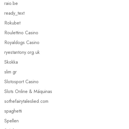
raio.be
ready_text
Rokubet
Roulettino Casino
Royaldogs Casino
ryestantony.org.uk
Skokka
slim gr
Slotosport Casino
Slots Online & Máquinas
sothefairytaleslied.com
spaghetti
Spellen