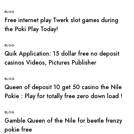
BLOG
Free internet play Twerk slot games during
the Poki Play Today!
BLOG
Quik Application: 15 dollar free no deposit
casinos Videos, Pictures Publisher
BLOG
Queen of deposit 10 get 50 casino the Nile
Pokie : Play for totally free zero down load !
BLOG
Gamble Queen of the Nile for beetle frenzy
pokie free