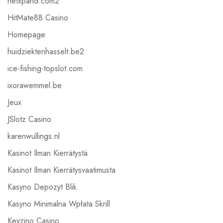
hetxpand.com2
HitMate88 Casino
Homepage
huidziektenhasselt.be2
ice-fishing-topslot.com
ixorawemmel.be
Jeux
JSlotz Casino
karenwullings.nl
Kasinot Ilman Kierrätystä
Kasinot Ilman Kierrätysvaatimusta
Kasyno Depozyt Blik
Kasyno Minimalna Wpłata Skrill
Keyzino Casino