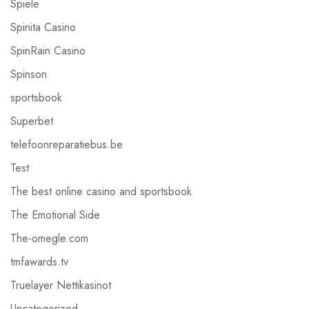
Spiele
Spinita Casino
SpinRain Casino
Spinson
sportsbook
Superbet
telefoonreparatiebus.be
Test
The best online casino and sportsbook
The Emotional Side
The-omegle.com
tmfawards.tv
Truelayer Nettikasinot
Uncategorized