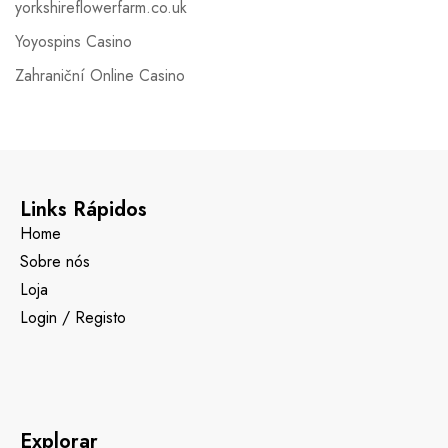
yorkshireflowerfarm.co.uk
Yoyospins Casino
Zahraniční Online Casino
Links Rápidos
Home
Sobre nós
Loja
Login / Registo
Explorar