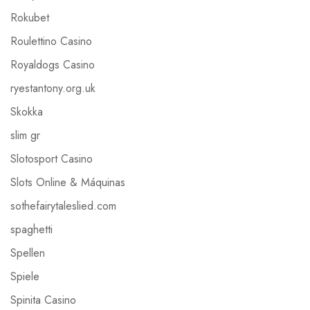
Rokubet
Roulettino Casino
Royaldogs Casino
ryestantony.org.uk
Skokka
slim gr
Slotosport Casino
Slots Online & Máquinas
sothefairytaleslied.com
spaghetti
Spellen
Spiele
Spinita Casino