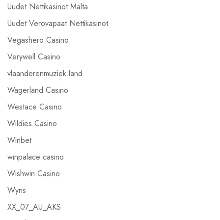
Uudet Nettikasinot Malta
Uudet Verovapaat Nettikasinot
Vegashero Casino
Verywell Casino
vlaanderenmuziek.land
Wagerland Casino
Westace Casino
Wildies Casino
Winbet
winpalace casino
Wishwin Casino
Wyns
XX_07_AU_AKS