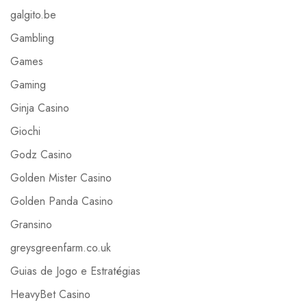
galgito.be
Gambling
Games
Gaming
Ginja Casino
Giochi
Godz Casino
Golden Mister Casino
Golden Panda Casino
Gransino
greysgreenfarm.co.uk
Guias de Jogo e Estratégias
HeavyBet Casino