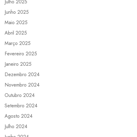
Julho 2025
Junho 2025
Maio 2025
Abril 2025
Março 2025
Fevereiro 2025
Janeiro 2025
Dezembro 2024
Novembro 2024
Outubro 2024
Setembro 2024
Agosto 2024
Julho 2024
Junho 2024