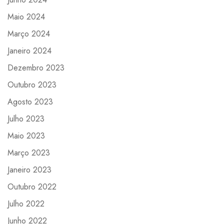
Maio 2024
Março 2024
Janeiro 2024
Dezembro 2023
Outubro 2023
Agosto 2023
Julho 2023
Maio 2023
Março 2023
Janeiro 2023
Outubro 2022
Julho 2022
Junho 2022