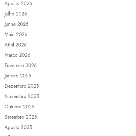
Agosto 2026
Julho 2026
Junho 2026
Maio 2026
Abril 2026
Março 2026
Fevereiro 2026
Janeiro 2026
Dezembro 2025
Novembro 2025
Outubro 2025
Setembro 2025
Agosto 2025