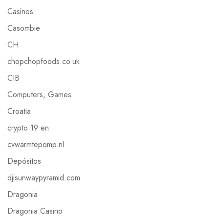
Casinos
Casombie
CH
chopchopfoods.co.uk
CIB
Computers, Games
Croatia
crypto 19 en
cvwarmtepomp.nl
Depósitos
djisunwaypyramid.com
Dragonia
Dragonia Casino