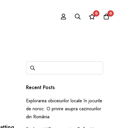
0
0
Recent Posts
Explorarea obiceiurilor locale în jocurile
de noroc: O privire asupra cazinourilor
din România
tting