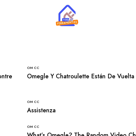
OM CC
ontre
Omegle Y Chatroulette Están De Vuelta
OM CC
Assistenza
OM CC
What’s Omegle? The Random Video Cha