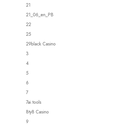
21
21_06_en_PB
22
25
29black Casino
3
4
5
6
7
7ai.tools
8ty8 Casino
9