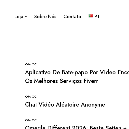
Loja
Sobre Nós
Contato
PT
OM CC
Aplicativo De Bate-papo Por Vídeo Enc
Os Melhores Serviços Fiverr
OM CC
Chat Vidéo Aléatoire Anonyme
OM CC
Omegle Different 2026: Beste Seiten +