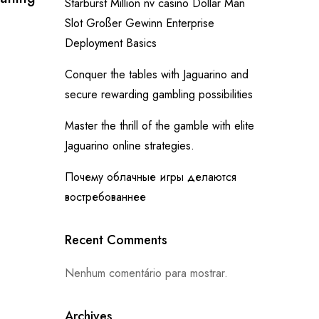
Starburst Million nv casino Dollar Man
Slot Großer Gewinn Enterprise
Deployment Basics
Conquer the tables with Jaguarino and
secure rewarding gambling possibilities
Master the thrill of the gamble with elite
Jaguarino online strategies.
Почему облачные игры делаются
востребованнее
Recent Comments
Nenhum comentário para mostrar.
Archives