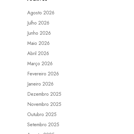
Agosto 2026
Julho 2026
Junho 2026
Maio 2026
Abril 2026
Março 2026
Fevereiro 2026
Janeiro 2026
Dezembro 2025
Novembro 2025
Outubro 2025
Setembro 2025