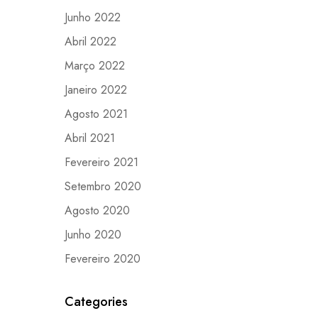
Junho 2022
Abril 2022
Março 2022
Janeiro 2022
Agosto 2021
Abril 2021
Fevereiro 2021
Setembro 2020
Agosto 2020
Junho 2020
Fevereiro 2020
Categories