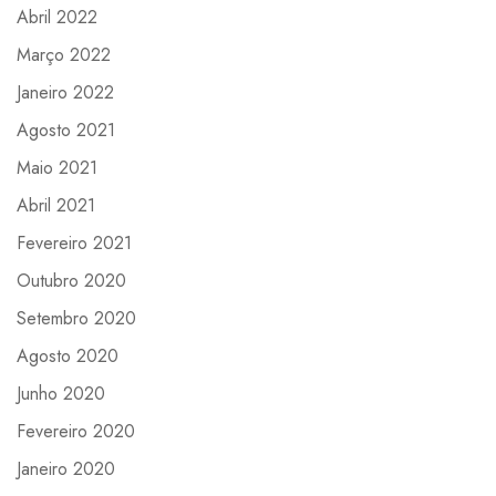
Abril 2022
Março 2022
Janeiro 2022
Agosto 2021
Maio 2021
Abril 2021
Fevereiro 2021
Outubro 2020
Setembro 2020
Agosto 2020
Junho 2020
Fevereiro 2020
Janeiro 2020