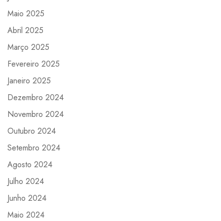
Maio 2025
Abril 2025
Março 2025
Fevereiro 2025
Janeiro 2025
Dezembro 2024
Novembro 2024
Outubro 2024
Setembro 2024
Agosto 2024
Julho 2024
Junho 2024
Maio 2024