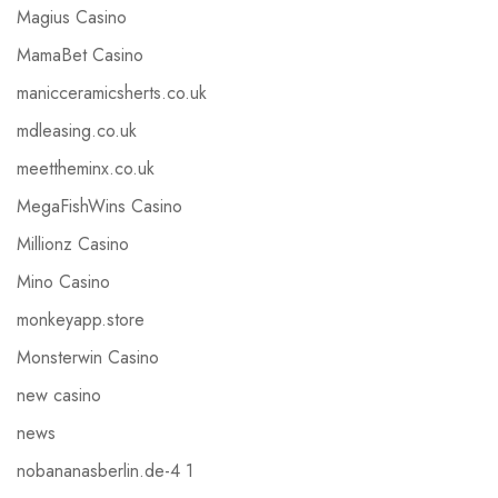
Magius Casino
MamaBet Casino
manicceramicsherts.co.uk
mdleasing.co.uk
meettheminx.co.uk
MegaFishWins Casino
Millionz Casino
Mino Casino
monkeyapp.store
Monsterwin Casino
new casino
news
nobananasberlin.de-4 1