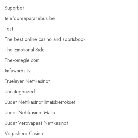
Superbet
telefoonreparatiebus.be
Test
The best online casino and sportsbook
The Emotional Side
The-omegle.com
tmfawards.tv
Truelayer Nettikasinot
Uncategorized
Uudet Nettikasinot Ilmaiskierrokset
Uudet Nettikasinot Malta
Uudet Verovapaat Nettikasinot
Vegashero Casino