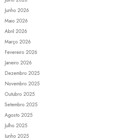
Junho 2026
Maio 2026
Abril 2026
Março 2026
Fevereiro 2026
Janeiro 2026
Dezembro 2025
Novembro 2025
Outubro 2025
Setembro 2025
Agosto 2025
Julho 2025
Junho 2025