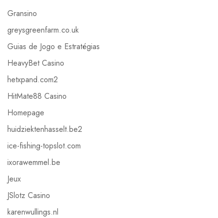
Gransino
greysgreenfarm.co.uk
Guias de Jogo e Estratégias
HeavyBet Casino
hetxpand.com2
HitMate88 Casino
Homepage
huidziektenhasselt.be2
ice-fishing-topslot.com
ixorawemmel.be
Jeux
JSlotz Casino
karenwullings.nl