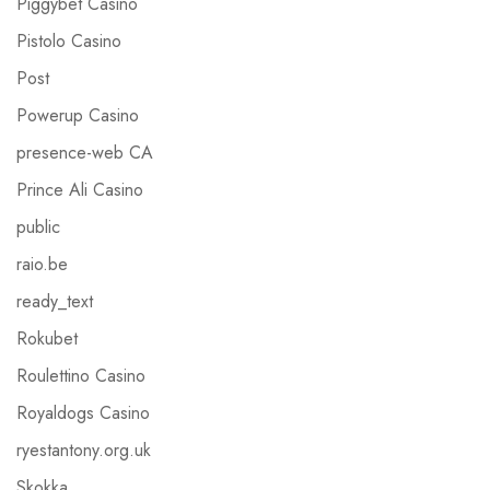
Piggybet Casino
Pistolo Casino
Post
Powerup Casino
presence-web CA
Prince Ali Casino
public
raio.be
ready_text
Rokubet
Roulettino Casino
Royaldogs Casino
ryestantony.org.uk
Skokka