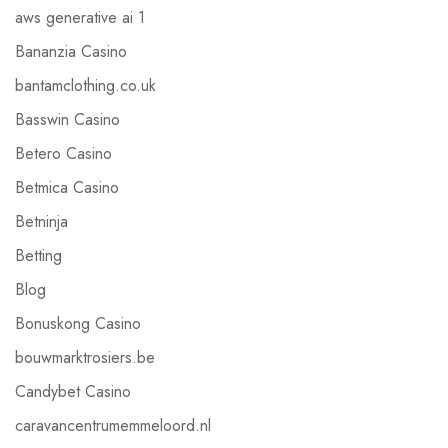
aws generative ai 1
Bananzia Casino
bantamclothing.co.uk
Basswin Casino
Betero Casino
Betmica Casino
Betninja
Betting
Blog
Bonuskong Casino
bouwmarktrosiers.be
Candybet Casino
caravancentrumemmeloord.nl