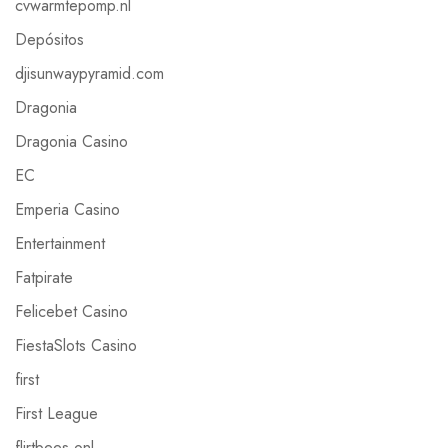
cvwarmtepomp.nl
Depósitos
djisunwaypyramid.com
Dragonia
Dragonia Casino
EC
Emperia Casino
Entertainment
Fatpirate
Felicebet Casino
FiestaSlots Casino
first
First League
flirtbees.onl