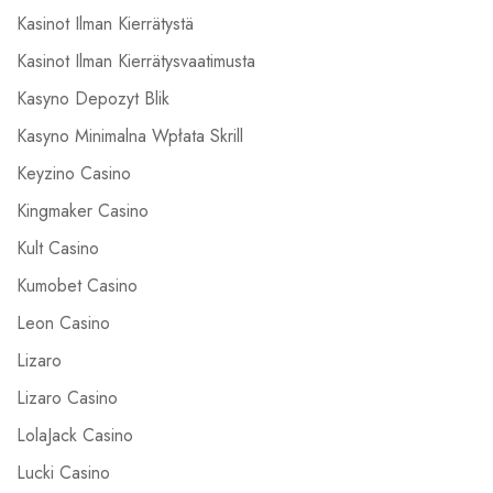
Kasinot Ilman Kierrätystä
Kasinot Ilman Kierrätysvaatimusta
Kasyno Depozyt Blik
Kasyno Minimalna Wpłata Skrill
Keyzino Casino
Kingmaker Casino
Kult Casino
Kumobet Casino
Leon Casino
Lizaro
Lizaro Casino
LolaJack Casino
Lucki Casino