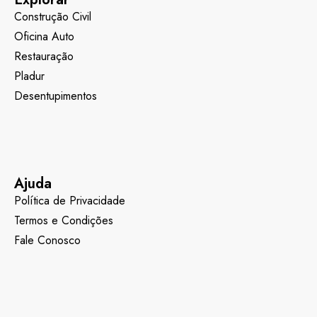
Construção Civil
Oficina Auto
Restauração
Pladur
Desentupimentos
Ajuda
Política de Privacidade
Termos e Condições
Fale Conosco