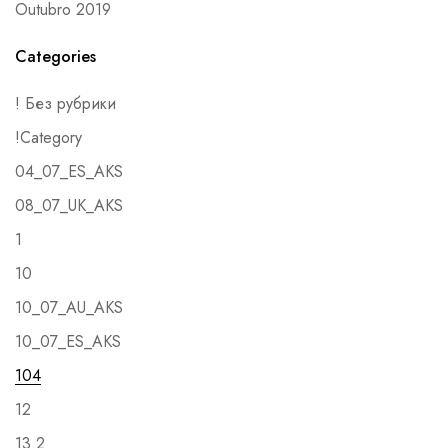
Outubro 2019
Categories
! Без рубрики
!Category
04_07_ES_AKS
08_07_UK_AKS
1
10
10_07_AU_AKS
10_07_ES_AKS
104
12
13.2