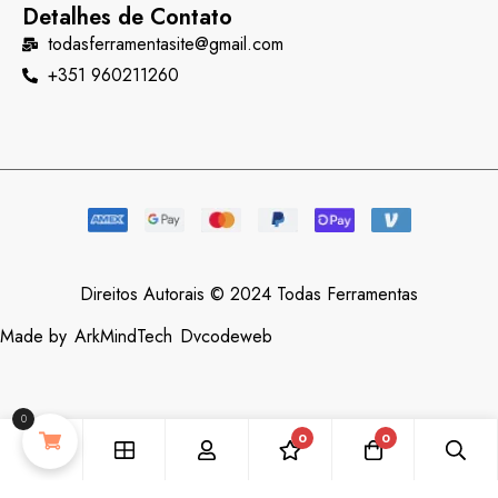
Detalhes de Contato
todasferramentasite@gmail.com
+351 960211260
Direitos Autorais © 2024 Todas Ferramentas
Made by
ArkMindTech
Dvcodeweb
0
0
0