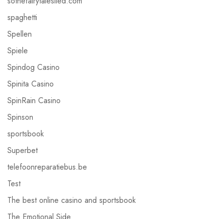
sothefairytaleslied.com
spaghetti
Spellen
Spiele
Spindog Casino
Spinita Casino
SpinRain Casino
Spinson
sportsbook
Superbet
telefoonreparatiebus.be
Test
The best online casino and sportsbook
The Emotional Side