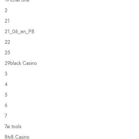
2
21
21_06_en_PB
22
25
29black Casino
3
4
5
6
7
7ai.tools
8ty8 Casino