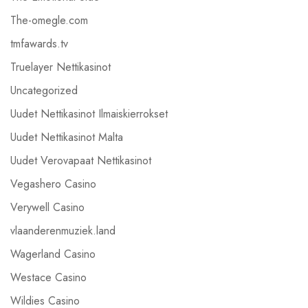
The-omegle.com
tmfawards.tv
Truelayer Nettikasinot
Uncategorized
Uudet Nettikasinot Ilmaiskierrokset
Uudet Nettikasinot Malta
Uudet Verovapaat Nettikasinot
Vegashero Casino
Verywell Casino
vlaanderenmuziek.land
Wagerland Casino
Westace Casino
Wildies Casino