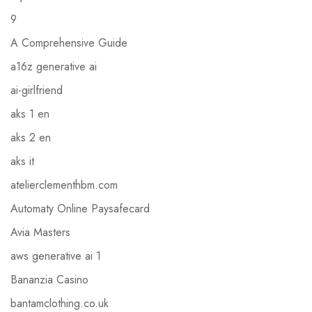
9
A Comprehensive Guide
a16z generative ai
ai-girlfriend
aks 1 en
aks 2 en
aks it
atelierclementhbm.com
Automaty Online Paysafecard
Avia Masters
aws generative ai 1
Bananzia Casino
bantamclothing.co.uk