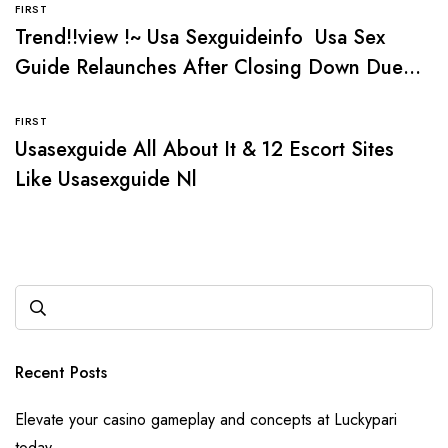
FIRST
Trend!!view !~ Usa Sexguideinfo ️ Usa Sex
Guide Relaunches After Closing Down Due
To Fosta Hank Ruiz
FIRST
Usasexguide All About It & 12 Escort Sites
Like Usasexguide Nl
Recent Posts
Elevate your casino gameplay and concepts at Luckypari
today