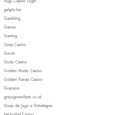
Fugu Casino Login
galgito.be
Gambling
Games
Gaming
Ginja Casino
Giochi
Godz Casino
Golden Mister Casino
Golden Panda Casino
Gransino
greysgreenfarm.co.uk
Guias de Jogo e Estratégias
HeavyBet Casino