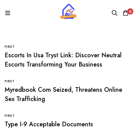
0
FIRST
Escorts In Usa Tryst Link: Discover Neutral
Escorts Transforming Your Business
FIRST
Myredbook Com Seized, Threatens Online
Sex Trafficking
FIRST
Type I-9 Acceptable Documents