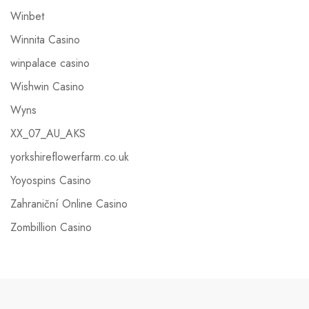
Winbet
Winnita Casino
winpalace casino
Wishwin Casino
Wyns
XX_07_AU_AKS
yorkshireflowerfarm.co.uk
Yoyospins Casino
Zahraniční Online Casino
Zombillion Casino