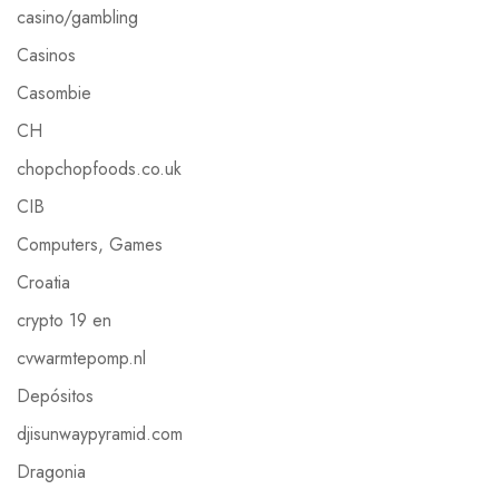
casino/gambling
Casinos
Casombie
CH
chopchopfoods.co.uk
CIB
Computers, Games
Croatia
crypto 19 en
cvwarmtepomp.nl
Depósitos
djisunwaypyramid.com
Dragonia