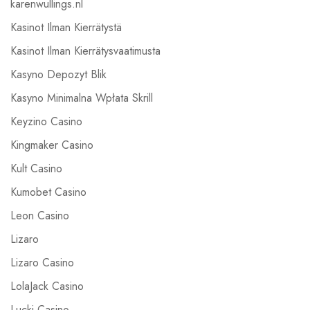
karenwullings.nl
Kasinot Ilman Kierrätystä
Kasinot Ilman Kierrätysvaatimusta
Kasyno Depozyt Blik
Kasyno Minimalna Wpłata Skrill
Keyzino Casino
Kingmaker Casino
Kult Casino
Kumobet Casino
Leon Casino
Lizaro
Lizaro Casino
LolaJack Casino
Lucki Casino