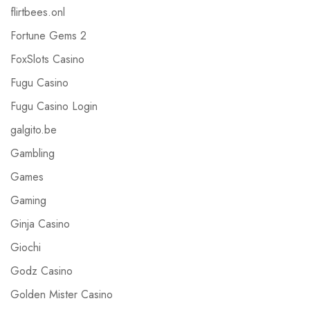
flirtbees.onl
Fortune Gems 2
FoxSlots Casino
Fugu Casino
Fugu Casino Login
galgito.be
Gambling
Games
Gaming
Ginja Casino
Giochi
Godz Casino
Golden Mister Casino