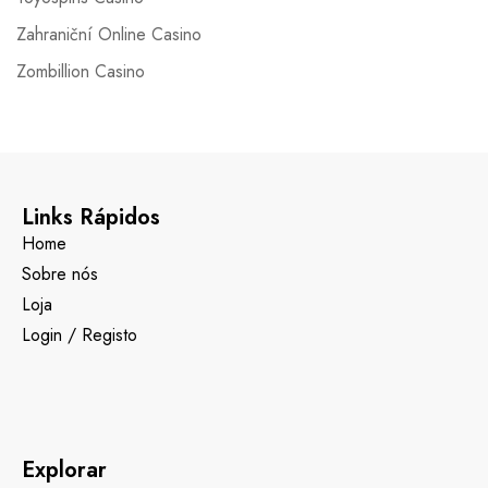
Zahraniční Online Casino
Zombillion Casino
Links Rápidos
Home
Sobre nós
Loja
Login / Registo
Explorar