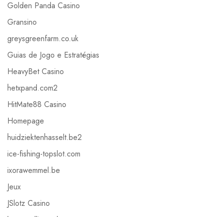
Golden Panda Casino
Gransino
greysgreenfarm.co.uk
Guias de Jogo e Estratégias
HeavyBet Casino
hetxpand.com2
HitMate88 Casino
Homepage
huidziektenhasselt.be2
ice-fishing-topslot.com
ixorawemmel.be
Jeux
JSlotz Casino