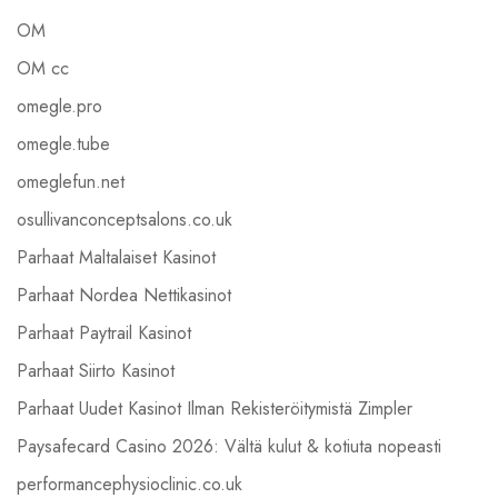
OM
OM cc
omegle.pro
omegle.tube
omeglefun.net
osullivanconceptsalons.co.uk
Parhaat Maltalaiset Kasinot
Parhaat Nordea Nettikasinot
Parhaat Paytrail Kasinot
Parhaat Siirto Kasinot
Parhaat Uudet Kasinot Ilman Rekisteröitymistä Zimpler
Paysafecard Casino 2026: Vältä kulut & kotiuta nopeasti
performancephysioclinic.co.uk