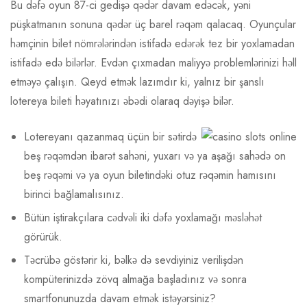
Bu dəfə oyun 87-ci gedişə qədər davam edəcək, yəni
püşkatmanın sonuna qədər üç barel rəqəm qalacaq. Oyunçular
həmçinin bilet nömrələrindən istifadə edərək tez bir yoxlamadan
istifadə edə bilərlər. Evdən çıxmadan maliyyə problemlərinizi həll
etməyə çalışın. Qeyd etmək lazımdır ki, yalnız bir şanslı
lotereya bileti həyatınızı əbədi olaraq dəyişə bilər.
Lotereyanı qazanmaq üçün bir sətirdə
beş rəqəmdən ibarət sahəni, yuxarı və ya aşağı sahədə on
beş rəqəmi və ya oyun biletindəki otuz rəqəmin hamısını
birinci bağlamalısınız.
Bütün iştirakçılara cədvəli iki dəfə yoxlamağı məsləhət
görürük.
Təcrübə göstərir ki, bəlkə də sevdiyiniz verilişdən
kompüterinizdə zövq almağa başladınız və sonra
smartfonunuzda davam etmək istəyərsiniz?