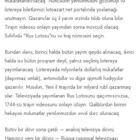
mükafatlandırılacaq. Nəticələrin yenilənməsini gözləməyi və
lotereya biletlərinizi lotoazart.net portalında yoxlamağı
unutmayın. Qazanclar üç il yarım ərzində tələb oluna bilər.
Tirajın videosu onlayn yayımdan sonra mövcud olacaq.
Səhifədə "Rus Lotosu"nu və tiraj nömrəsini seçin.
Bundan əlavə, birinci halda bütün yayım qeydə alınacaq, ikinci
halda isə bütün proqram deyil, yalnız seçilmiş lotereya
yayımlanacaq. Lotereyada milyonlarla dollarlıq mükafatlar
(daşınmaz əmlak), avtomobillər və digər qiymətli hədiyyələr
qazanılır. Məsələn, Yeni il tirajında ​​bir milyard rubl qazanmaq
olar. Televiziyada yayımlanan Rus Lotosunu qaçırmısınızsa,
1744-cü tirajın videosunu onlayn izləyin. Qaliblərdən birinin
hekayəsi məlumatlar yenilənməzdən əvvəl dərc olunacaq.
Bütöv bir dövr sona çatdı — analoq televiziya dövrü.
Hamımız yeni bir dövrə — Rusiya rəqəmsal televiziyası