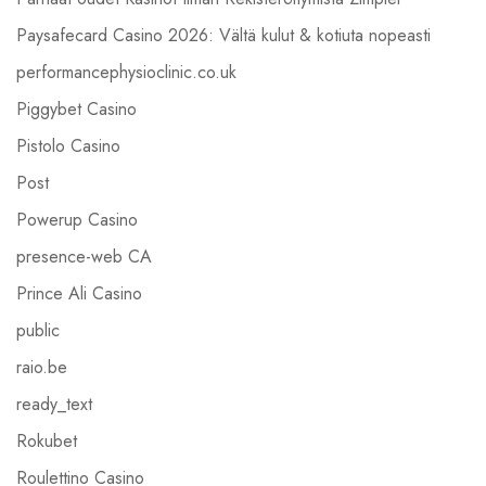
Paysafecard Casino 2026: Vältä kulut & kotiuta nopeasti
performancephysioclinic.co.uk
Piggybet Casino
Pistolo Casino
Post
Powerup Casino
presence-web CA
Prince Ali Casino
public
raio.be
ready_text
Rokubet
Roulettino Casino