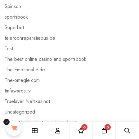
Spinson
sportsbook
Superbet
telefoonreparatiebus.be
Test
The best online casino and sportsbook
The Emotional Side
The-omegle.com
tmfawards.tv
Truelayer Nettikasinot
Uncategorized
Uudet Nettikasinot Ilmaiskierrokset
0
0
0
Uudet Nettikasinot Malta