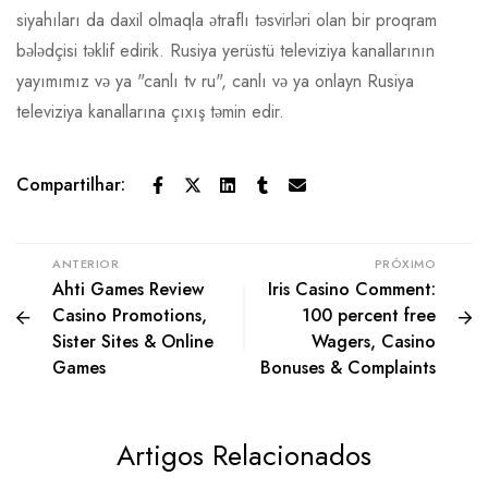
siyahıları da daxil olmaqla ətraflı təsvirləri olan bir proqram
bələdçisi təklif edirik. Rusiya yerüstü televiziya kanallarının
yayımımız və ya "canlı tv ru", canlı və ya onlayn Rusiya
televiziya kanallarına çıxış təmin edir.
Compartilhar:
ANTERIOR
PRÓXIMO
Ahti Games Review
Iris Casino Comment:
Casino Promotions,
100 percent free
Sister Sites & Online
Wagers, Casino
Games
Bonuses & Complaints
Artigos Relacionados