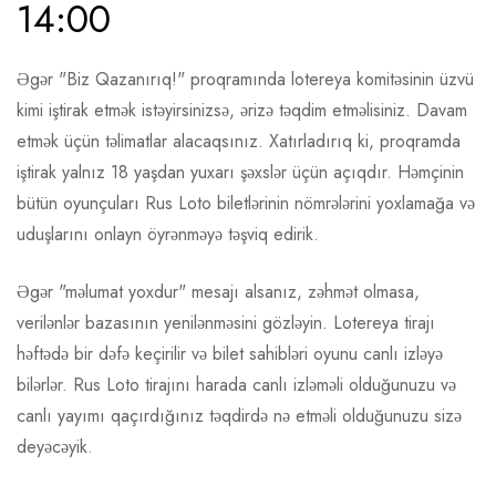
14:00
Əgər "Biz Qazanırıq!" proqramında lotereya komitəsinin üzvü
kimi iştirak etmək istəyirsinizsə, ərizə təqdim etməlisiniz. Davam
etmək üçün təlimatlar alacaqsınız. Xatırladırıq ki, proqramda
iştirak yalnız 18 yaşdan yuxarı şəxslər üçün açıqdır. Həmçinin
bütün oyunçuları Rus Loto biletlərinin nömrələrini yoxlamağa və
uduşlarını onlayn öyrənməyə təşviq edirik.
Əgər "məlumat yoxdur" mesajı alsanız, zəhmət olmasa,
verilənlər bazasının yenilənməsini gözləyin. Lotereya tirajı
həftədə bir dəfə keçirilir və bilet sahibləri oyunu canlı izləyə
bilərlər. Rus Loto tirajını harada canlı izləməli olduğunuzu və
canlı yayımı qaçırdığınız təqdirdə nə etməli olduğunuzu sizə
deyəcəyik.