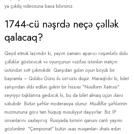
ya çəkiliş videosuna baxa bilərsiniz.
1744-cü nəşrdə neçə çəllək
qalacaq?
Qeyd etmək lazımdır ki, yayım zamanı aparıcı rəqəmlərlə dolu
çəlləklər göstərəcək və oyunçunun vəzifəsi istənilən matçın
üstündən xətt çəkməkdir. Qarşıdan gələn oyun böyük bir
bayramla – Qələbə Günü ilə üst-üstə düşür. Maraqlıdır ki, bilet
satışından əldə edilən gəlirin bir hissəsi "Nəsillərin Xatirəsi"
xeyriyyə təşkilatına gedəcək ki, bu da bilet almaq üçün əlavə
səbəbdir. Bütün şərhlər moderasiya olunur. Müəlliflər şərhlərinin
məzmununa görə tam hüquqi məsuliyyət daşıyırlar. Biz IP
ünvanlarını saxlayırıq. Rusiyada turnirin qanuni canlı yayımı
gözlənilmir. "Çempionat" bütün əsas məqamları əhatə edən