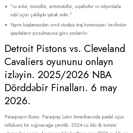
"və evlər, mənzillər, avtomobillər, səyahətlər və milyonlarla
rubl üçün çəkilişdə iştirak edin."
Yayım başlamazdan əvvəl studiya tiraj komissiyası tərəfindən
qaydaların pozulmasına görə yoxlanılır.
Detroit Pistons vs. Cleveland
Cavaliers oyununu onlayn
izləyin. 2025/2026 NBA
Dörddəbir Finalları. 6 may
2026.
Paraqvayın Bumu: Paraqvay Latın Amerikasında padel üçün
təhlükəsiz bir sığınacağa çevrilib. 2024-cü ildə ilk turnirin