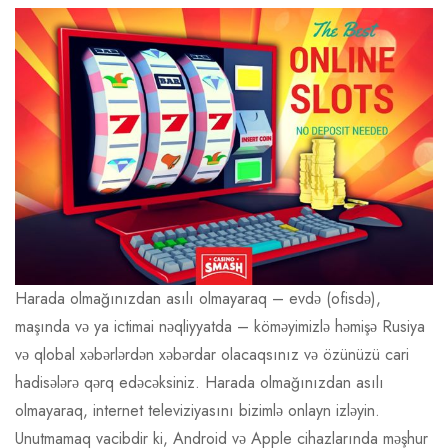
Harada olmağınızdan asılı olmayaraq – evdə (ofisdə),
maşında və ya ictimai nəqliyyatda – köməyimizlə həmişə Rusiya
və qlobal xəbərlərdən xəbərdar olacaqsınız və özünüzü cari
hadisələrə qərq edəcəksiniz. Harada olmağınızdan asılı
olmayaraq, internet televiziyasını bizimlə onlayn izləyin.
Unutmamaq vacibdir ki, Android və Apple cihazlarında məşhur