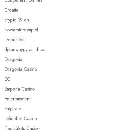
Computers, Games
Croatia
crypto 19 en
cvwarmtepomp.nl
Depósitos
djisunwaypyramid.com
Dragonia
Dragonia Casino
EC
Emperia Casino
Entertainment
Fatpirate
Felicebet Casino
FiestaSlots Casino