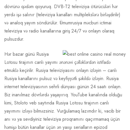
dövrünə qədəm qoyuruq. DVB-T2 televiziya ötürücüləri hər
yerdə işə salınır (televiziya kanalları multiplekslərə birləşdirilir)
və analoq yayım söndürülür. Ümumrusiya məcburi ictimai
televiziya və radio kanallarına giriş 24/7 və onlayn olaraq
pulsuzdur.
Hər bazar günü Rusiya
Lotosu tirajının canlı yayımı ənənəvi çəlləklərdən istifadə
etməklə keçirilir. Rusiya televiziyasını onlayn izləyin – canlı
Rusiya kanallarını pulsuz və keyfiyyətli şəkildə izləyin. Rusiya
internet televiziyasının sehrli dünyası günün 24 saatı onlayn.
Biz inanılmaz dövrlərdə yaşayırıq. YouTube kanalında olduğu
kimi, Stoloto veb saytında Rusiya Lotosu tirajının canlı
yayımını izləyə bilməzsiniz. Vurğulamaq lazımdır ki, vacib bir
anı və ya sevdiyiniz televiziya proqramını qaçırmamaq üçün
həmişə bütün kanallar üçün ən yaxşı serialların epizod