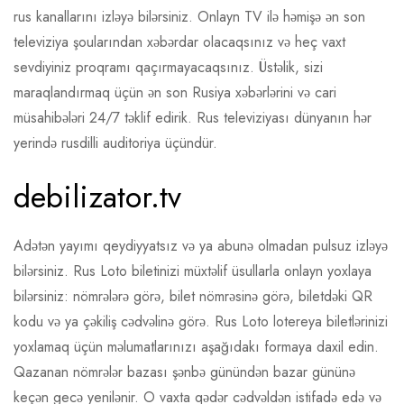
rus kanallarını izləyə bilərsiniz. Onlayn TV ilə həmişə ən son
televiziya şoularından xəbərdar olacaqsınız və heç vaxt
sevdiyiniz proqramı qaçırmayacaqsınız. Üstəlik, sizi
maraqlandırmaq üçün ən son Rusiya xəbərlərini və cari
müsahibələri 24/7 təklif edirik. Rus televiziyası dünyanın hər
yerində rusdilli auditoriya üçündür.
debilizator.tv
Adətən yayımı qeydiyyatsız və ya abunə olmadan pulsuz izləyə
bilərsiniz. Rus Loto biletinizi müxtəlif üsullarla onlayn yoxlaya
bilərsiniz: nömrələrə görə, bilet nömrəsinə görə, biletdəki QR
kodu və ya çəkiliş cədvəlinə görə. Rus Loto lotereya biletlərinizi
yoxlamaq üçün məlumatlarınızı aşağıdakı formaya daxil edin.
Qazanan nömrələr bazası şənbə günündən bazar gününə
keçən gecə yenilənir. O vaxta qədər cədvəldən istifadə edə və