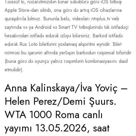
Təəssüf ki, nəzarətimizdən kənar səbəblərə görə iOS tətbiqi
Apple Store-dan silinib, ona görə də artıq iOS cihazlarına
quraşdırıla bilməz. Bununla belə, videoları ntvplus.tv veb
saytında və ya Android və Smart TV tətbiqlərində tək istifadəçi
hesabından istifadə edərək izləyə bilərsiniz. Barkod istifadə
edərək Rus Loto biletlərini yoxlamaq alqoritmi eynidir.
Bilet
nömrəsi bu işarənin altında yerləşən barkodun rəqəmsal təfsiridir
(buna görə də oyunçu yalnız rəqəmlərin kombinasiyasını daxil
etməlidir).
Anna Kalinskaya/İva Yoviç –
Helen Perez/Demi Şuurs.
WTA 1000 Roma canlı
yayımı 13.05.2026, saat