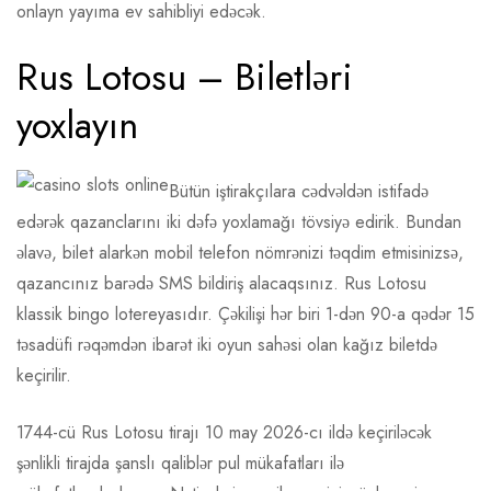
onlayn yayıma ev sahibliyi edəcək.
Rus Lotosu – Biletləri
yoxlayın
Bütün iştirakçılara cədvəldən istifadə
edərək qazanclarını iki dəfə yoxlamağı tövsiyə edirik. Bundan
əlavə, bilet alarkən mobil telefon nömrənizi təqdim etmisinizsə,
qazancınız barədə SMS bildiriş alacaqsınız. Rus Lotosu
klassik bingo lotereyasıdır. Çəkilişi hər biri 1-dən 90-a qədər 15
təsadüfi rəqəmdən ibarət iki oyun sahəsi olan kağız biletdə
keçirilir.
1744-cü Rus Lotosu tirajı 10 may 2026-cı ildə keçiriləcək
şənlikli tirajda şanslı qaliblər pul mükafatları ilə