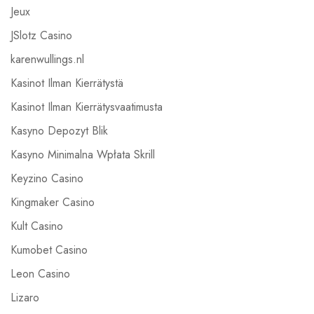
Jeux
JSlotz Casino
karenwullings.nl
Kasinot Ilman Kierrätystä
Kasinot Ilman Kierrätysvaatimusta
Kasyno Depozyt Blik
Kasyno Minimalna Wpłata Skrill
Keyzino Casino
Kingmaker Casino
Kult Casino
Kumobet Casino
Leon Casino
Lizaro