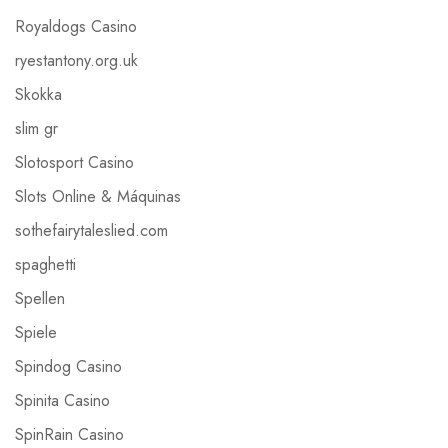
Royaldogs Casino
ryestantony.org.uk
Skokka
slim gr
Slotosport Casino
Slots Online & Máquinas
sothefairytaleslied.com
spaghetti
Spellen
Spiele
Spindog Casino
Spinita Casino
SpinRain Casino