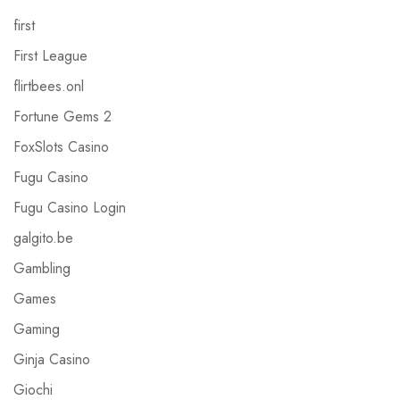
first
First League
flirtbees.onl
Fortune Gems 2
FoxSlots Casino
Fugu Casino
Fugu Casino Login
galgito.be
Gambling
Games
Gaming
Ginja Casino
Giochi