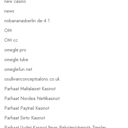
new casino
news
nobananasberlin.de-4 1
OM
OM cc
omegle.pro
omegle.tube
omeglefun.net
osullivanconceptsalons.co.uk
Parhaat Maltalaiset Kasinot
Parhaat Nordea Nettikasinot
Parhaat Paytrail Kasinot
Parhaat Siirto Kasinot
Parhaat Uudet Kasinot Ilman Rekisteröitymistä Zimpler