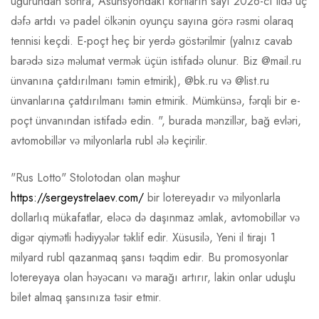
uğurundan sonra, Asunsyondakı kortların sayı 2026-cı ildə üç
dəfə artdı və padel ölkənin oyunçu sayına görə rəsmi olaraq
tennisi keçdi. E-poçt heç bir yerdə göstərilmir (yalnız cavab
barədə sizə məlumat vermək üçün istifadə olunur. Biz @mail.ru
ünvanına çatdırılmanı təmin etmirik), @bk.ru və @list.ru
ünvanlarına çatdırılmanı təmin etmirik. Mümkünsə, fərqli bir e-
poçt ünvanından istifadə edin. ", burada mənzillər, bağ evləri,
avtomobillər və milyonlarla rubl ələ keçirilir.
"Rus Lotto" Stolotodan olan məşhur
https://sergeystrelaev.com/
bir lotereyadır və milyonlarla
dollarlıq mükafatlar, eləcə də daşınmaz əmlak, avtomobillər və
digər qiymətli hədiyyələr təklif edir. Xüsusilə, Yeni il tirajı 1
milyard rubl qazanmaq şansı təqdim edir. Bu promosyonlar
lotereyaya olan həyəcanı və marağı artırır, lakin onlar uduşlu
bilet almaq şansınıza təsir etmir.