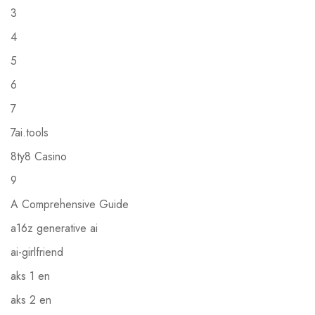
3
4
5
6
7
7ai.tools
8ty8 Casino
9
A Comprehensive Guide
a16z generative ai
ai-girlfriend
aks 1 en
aks 2 en