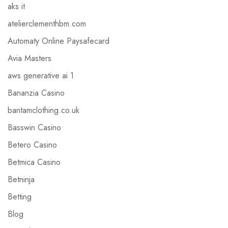
aks it
atelierclementhbm.com
Automaty Online Paysafecard
Avia Masters
aws generative ai 1
Bananzia Casino
bantamclothing.co.uk
Basswin Casino
Betero Casino
Betmica Casino
Betninja
Betting
Blog