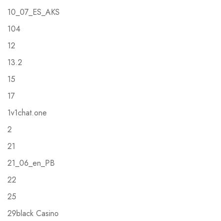
10_07_ES_AKS
104
12
13.2
15
17
1v1chat.one
2
21
21_06_en_PB
22
25
29black Casino