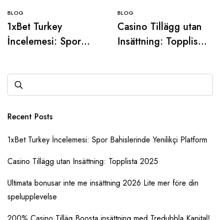
BLOG
BLOG
1xBet Turkey
Casino Tillägg utan
İncelemesi: Spor
Insättning: Topplista
Bahislerinde
2025
Yenilikçi Platform
Recent Posts
1xBet Turkey İncelemesi: Spor Bahislerinde Yenilikçi Platform
Casino Tillägg utan Insättning: Topplista 2025
Ultimata bonusar inte me insättning 2026 Lite mer före din
spelupplevelse
200% Casino Tilläg Boosta insättning med Tredubbla Kapital!