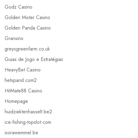
Godz Casino
Golden Mister Casino
Golden Panda Casino
Gransino
greysgreenfarm.co.uk
Guias de Jogo e Estratégias
HeavyBet Casino
hetxpand.com2
HitMate88 Casino
Homepage
huidziektenhasselt.be2
ice-fishing-topslot.com
ixorawemmel.be