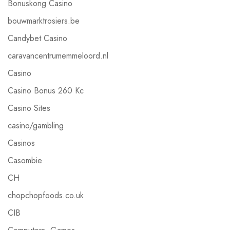
Bonuskong Casino
bouwmarktrosiers.be
Candybet Casino
caravancentrumemmeloord.nl
Casino
Casino Bonus 260 Kc
Casino Sites
casino/gambling
Casinos
Casombie
CH
chopchopfoods.co.uk
CIB