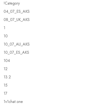
!Category
04_07_ES_AKS
08_07_UK_AKS
1
10
10_07_AU_AKS
10_07_ES_AKS
104
12
13.2
15
17
1v1chat.one