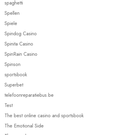
spaghetti
Spellen
Spiele
Spindog Casino
Spinita Casino
SpinRain Casino
Spinson
sportsbook
Superbet
telefoonreparatiebus.be
Test
The best online casino and sportsbook
The Emotional Side