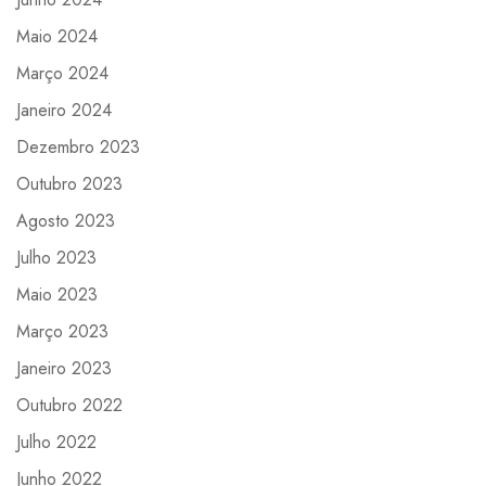
Maio 2024
Março 2024
Janeiro 2024
Dezembro 2023
Outubro 2023
Agosto 2023
Julho 2023
Maio 2023
Março 2023
Janeiro 2023
Outubro 2022
Julho 2022
Junho 2022