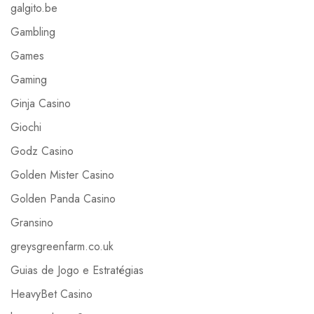
galgito.be
Gambling
Games
Gaming
Ginja Casino
Giochi
Godz Casino
Golden Mister Casino
Golden Panda Casino
Gransino
greysgreenfarm.co.uk
Guias de Jogo e Estratégias
HeavyBet Casino