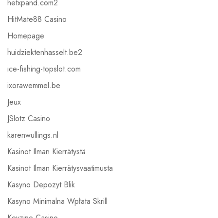
hetxpand.com2
HitMate88 Casino
Homepage
huidziektenhasselt.be2
ice-fishing-topslot.com
ixorawemmel.be
Jeux
JSlotz Casino
karenwullings.nl
Kasinot Ilman Kierrätystä
Kasinot Ilman Kierrätysvaatimusta
Kasyno Depozyt Blik
Kasyno Minimalna Wpłata Skrill
Keyzino Casino