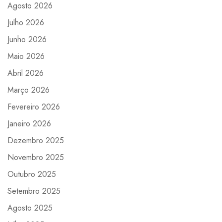
Agosto 2026
Julho 2026
Junho 2026
Maio 2026
Abril 2026
Março 2026
Fevereiro 2026
Janeiro 2026
Dezembro 2025
Novembro 2025
Outubro 2025
Setembro 2025
Agosto 2025