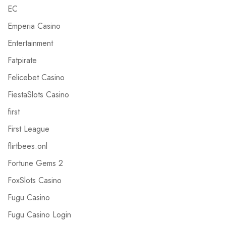
EC
Emperia Casino
Entertainment
Fatpirate
Felicebet Casino
FiestaSlots Casino
first
First League
flirtbees.onl
Fortune Gems 2
FoxSlots Casino
Fugu Casino
Fugu Casino Login