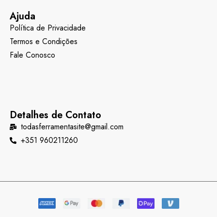
Ajuda
Política de Privacidade
Termos e Condições
Fale Conosco
Detalhes de Contato
todasferramentasite@gmail.com
+351 960211260