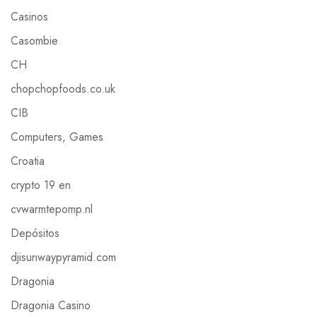
Casinos
Casombie
CH
chopchopfoods.co.uk
CIB
Computers, Games
Croatia
crypto 19 en
cvwarmtepomp.nl
Depósitos
djisunwaypyramid.com
Dragonia
Dragonia Casino