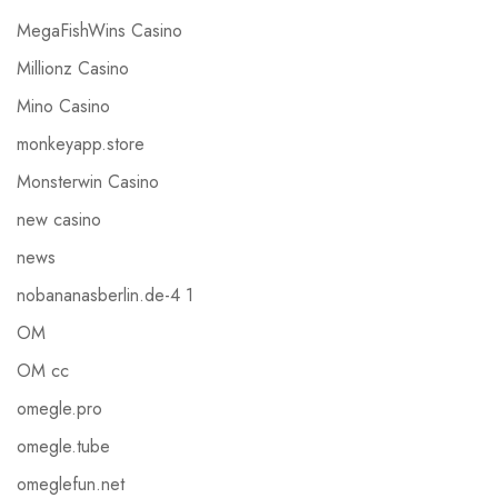
MegaFishWins Casino
Millionz Casino
Mino Casino
monkeyapp.store
Monsterwin Casino
new casino
news
nobananasberlin.de-4 1
OM
OM cc
omegle.pro
omegle.tube
omeglefun.net