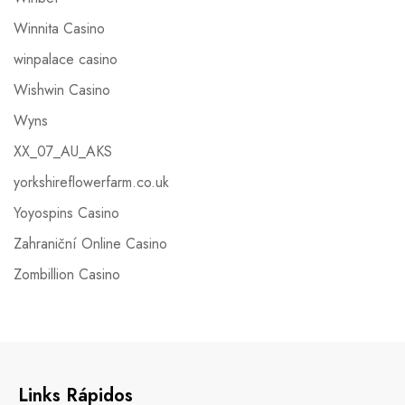
Winnita Casino
winpalace casino
Wishwin Casino
Wyns
XX_07_AU_AKS
yorkshireflowerfarm.co.uk
Yoyospins Casino
Zahraniční Online Casino
Zombillion Casino
Links Rápidos