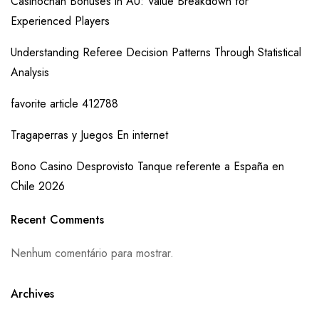
Casinochan Bonuses in AU: Value Breakdown for
Experienced Players
Understanding Referee Decision Patterns Through Statistical
Analysis
favorite article 412788
Tragaperras y Juegos En internet
Bono Casino Desprovisto Tanque referente a España en
Chile 2026
Recent Comments
Nenhum comentário para mostrar.
Archives