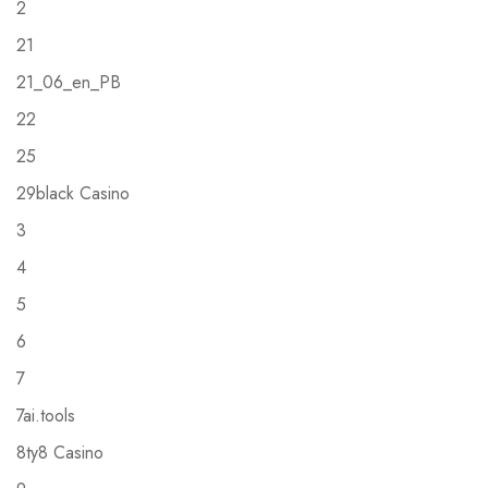
2
21
21_06_en_PB
22
25
29black Casino
3
4
5
6
7
7ai.tools
8ty8 Casino