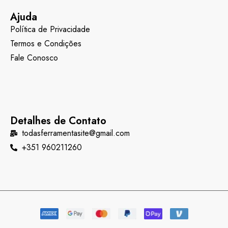
Ajuda
Política de Privacidade
Termos e Condições
Fale Conosco
Detalhes de Contato
todasferramentasite@gmail.com
+351 960211260