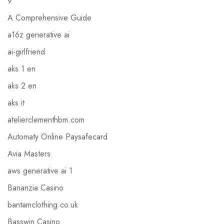
9
A Comprehensive Guide
a16z generative ai
ai-girlfriend
aks 1 en
aks 2 en
aks it
atelierclementhbm.com
Automaty Online Paysafecard
Avia Masters
aws generative ai 1
Bananzia Casino
bantamclothing.co.uk
Basswin Casino