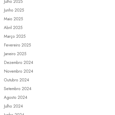
Julho 2025
Junho 2025
Maio 2025
Abril 2025
Março 2025
Fevereiro 2025
Janeiro 2025
Dezembro 2024
Novembro 2024
Outubro 2024
Setembro 2024
Agosto 2024
Julho 2024
Junho 2024