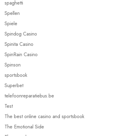
spaghetti
Spellen
Spiele
Spindog Casino
Spinita Casino
SpinRain Casino
Spinson
sportsbook
Superbet
telefoonreparatiebus.be
Test
The best online casino and sportsbook
The Emotional Side