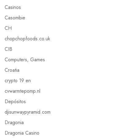
Casinos
Casombie
CH
chopchopfoods.co.uk
CIB
Computers, Games
Croatia
crypto 19 en
cvwarmtepomp.nl
Depósitos
djisunwaypyramid.com
Dragonia
Dragonia Casino