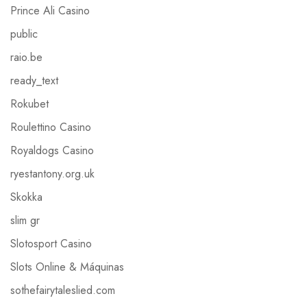
Prince Ali Casino
public
raio.be
ready_text
Rokubet
Roulettino Casino
Royaldogs Casino
ryestantony.org.uk
Skokka
slim gr
Slotosport Casino
Slots Online & Máquinas
sothefairytaleslied.com