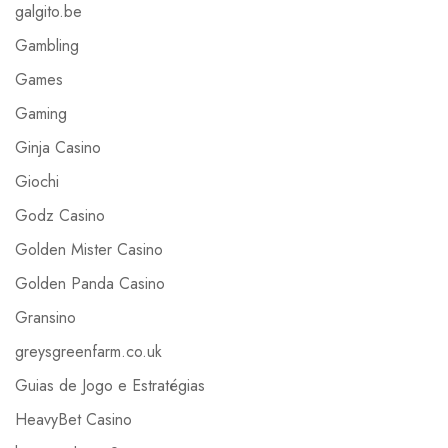
galgito.be
Gambling
Games
Gaming
Ginja Casino
Giochi
Godz Casino
Golden Mister Casino
Golden Panda Casino
Gransino
greysgreenfarm.co.uk
Guias de Jogo e Estratégias
HeavyBet Casino