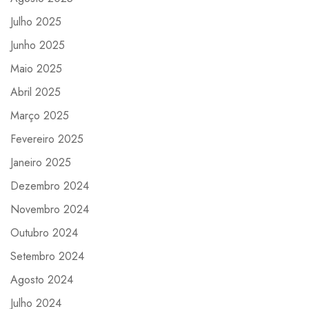
Julho 2025
Junho 2025
Maio 2025
Abril 2025
Março 2025
Fevereiro 2025
Janeiro 2025
Dezembro 2024
Novembro 2024
Outubro 2024
Setembro 2024
Agosto 2024
Julho 2024