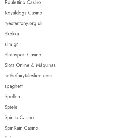
Roulettino Casino
Royaldogs Casino
ryestantony.org.uk
Skokka
slim gr
Slotosport Casino
Slots Online & Máquinas
sothefairytaleslied.com
spaghetti
Spellen
Spiele
Spinita Casino
SpinRain Casino