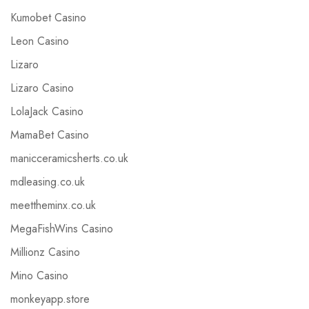
Kumobet Casino
Leon Casino
Lizaro
Lizaro Casino
LolaJack Casino
MamaBet Casino
manicceramicsherts.co.uk
mdleasing.co.uk
meettheminx.co.uk
MegaFishWins Casino
Millionz Casino
Mino Casino
monkeyapp.store