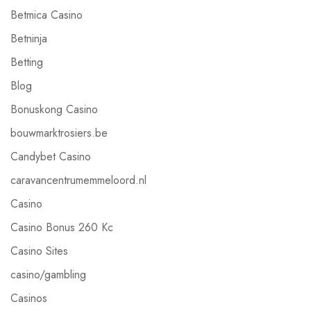
Betmica Casino
Betninja
Betting
Blog
Bonuskong Casino
bouwmarktrosiers.be
Candybet Casino
caravancentrumemmeloord.nl
Casino
Casino Bonus 260 Kc
Casino Sites
casino/gambling
Casinos