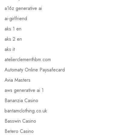
a16z generative ai
ai-girlfriend
aks 1 en
aks 2 en
aks it
atelierclementhbm.com
Automaty Online Paysafecard
Avia Masters
aws generative ai 1
Bananzia Casino
bantamclothing.co.uk
Basswin Casino
Betero Casino