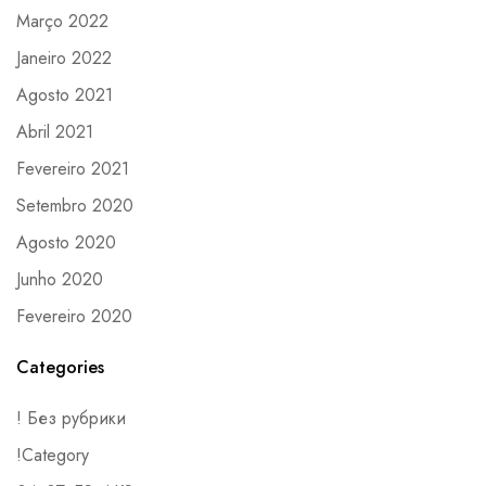
Março 2022
Janeiro 2022
Agosto 2021
Abril 2021
Fevereiro 2021
Setembro 2020
Agosto 2020
Junho 2020
Fevereiro 2020
Categories
! Без рубрики
!Category