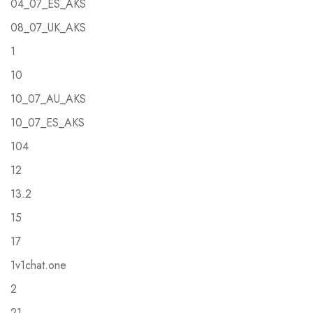
04_07_ES_AKS
08_07_UK_AKS
1
10
10_07_AU_AKS
10_07_ES_AKS
104
12
13.2
15
17
1v1chat.one
2
21