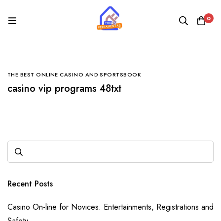
0
THE BEST ONLINE CASINO AND SPORTSBOOK
casino vip programs 48txt
Recent Posts
Casino On-line for Novices: Entertainments, Registrations and
Safety