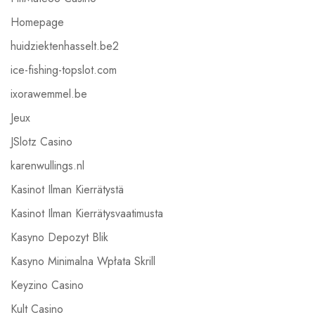
Homepage
huidziektenhasselt.be2
ice-fishing-topslot.com
ixorawemmel.be
Jeux
JSlotz Casino
karenwullings.nl
Kasinot Ilman Kierrätystä
Kasinot Ilman Kierrätysvaatimusta
Kasyno Depozyt Blik
Kasyno Minimalna Wpłata Skrill
Keyzino Casino
Kult Casino