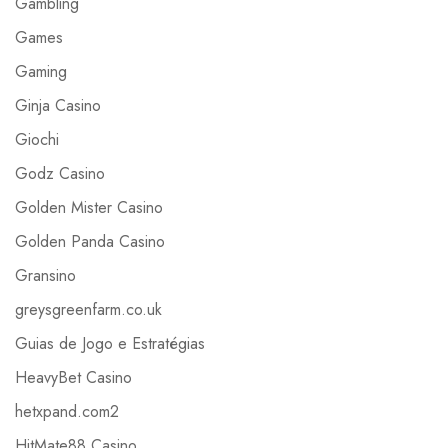
Gambling
Games
Gaming
Ginja Casino
Giochi
Godz Casino
Golden Mister Casino
Golden Panda Casino
Gransino
greysgreenfarm.co.uk
Guias de Jogo e Estratégias
HeavyBet Casino
hetxpand.com2
HitMate88 Casino