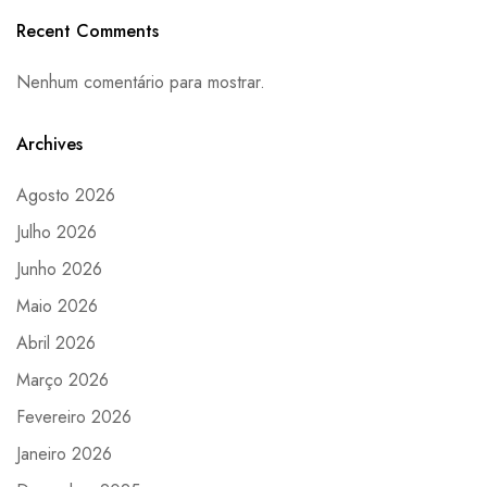
Recent Comments
Nenhum comentário para mostrar.
Archives
Agosto 2026
Julho 2026
Junho 2026
Maio 2026
Abril 2026
Março 2026
Fevereiro 2026
Janeiro 2026