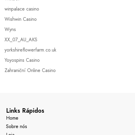
winpalace casino
Wishwin Casino
Wyns
XX_07_AU_AKS
yorkshireflowerfarm.co.uk
Yoyospins Casino
Zahraniční Online Casino
Links Rápidos
Home
Sobre nós
Loja