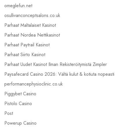
omeglefun.net
osullivanconceptsalons.co.uk
Parhaat Maltalaiset Kasinot
Parhaat Nordea Nettikasinot
Parhaat Paytrail Kasinot
Parhaat Siirto Kasinot
Parhaat Uudet Kasinot Ilman Rekisteröitymistä Zimpler
Paysafecard Casino 2026: Vältä kulut & kotiuta nopeasti
performancephysioclinic.co.uk
Piggybet Casino
Pistolo Casino
Post
Powerup Casino