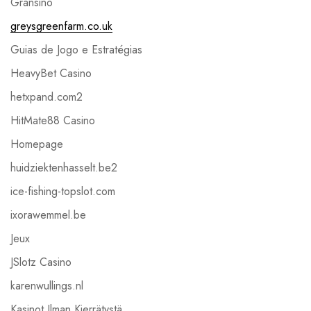
Gransino
greysgreenfarm.co.uk
Guias de Jogo e Estratégias
HeavyBet Casino
hetxpand.com2
HitMate88 Casino
Homepage
huidziektenhasselt.be2
ice-fishing-topslot.com
ixorawemmel.be
Jeux
JSlotz Casino
karenwullings.nl
Kasinot Ilman Kierrätystä