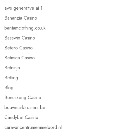
aws generative ai 1
Bananzia Casino
bantamclothing.co.uk
Basswin Casino
Betero Casino
Betmica Casino
Betninja
Betting
Blog
Bonuskong Casino
bouwmarktrosiers.be
Candybet Casino
caravancentrumemmeloord.nl