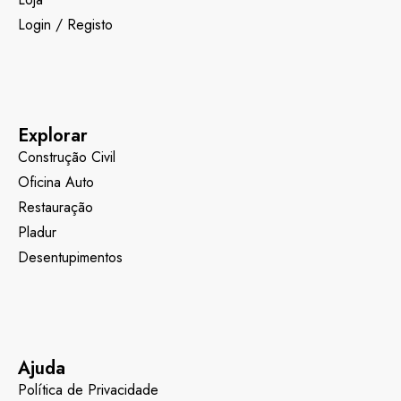
Login / Registo
Explorar
Construção Civil
Oficina Auto
Restauração
Pladur
Desentupimentos
Ajuda
Política de Privacidade