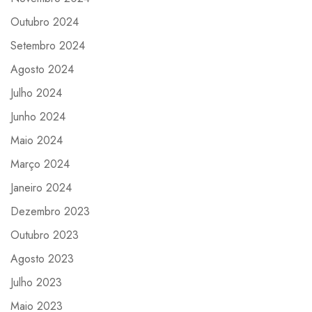
Outubro 2024
Setembro 2024
Agosto 2024
Julho 2024
Junho 2024
Maio 2024
Março 2024
Janeiro 2024
Dezembro 2023
Outubro 2023
Agosto 2023
Julho 2023
Maio 2023