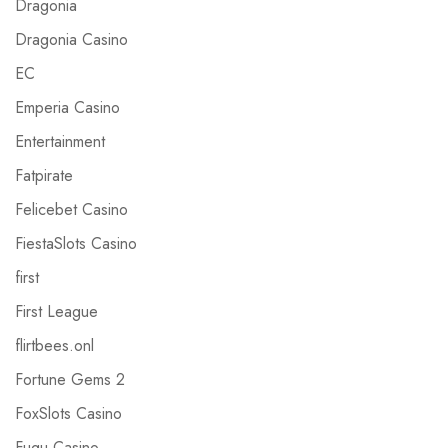
Dragonia
Dragonia Casino
EC
Emperia Casino
Entertainment
Fatpirate
Felicebet Casino
FiestaSlots Casino
first
First League
flirtbees.onl
Fortune Gems 2
FoxSlots Casino
Fugu Casino