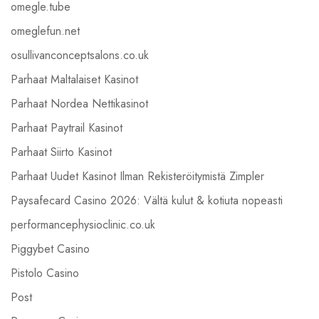
omegle.tube
omeglefun.net
osullivanconceptsalons.co.uk
Parhaat Maltalaiset Kasinot
Parhaat Nordea Nettikasinot
Parhaat Paytrail Kasinot
Parhaat Siirto Kasinot
Parhaat Uudet Kasinot Ilman Rekisteröitymistä Zimpler
Paysafecard Casino 2026: Vältä kulut & kotiuta nopeasti
performancephysioclinic.co.uk
Piggybet Casino
Pistolo Casino
Post