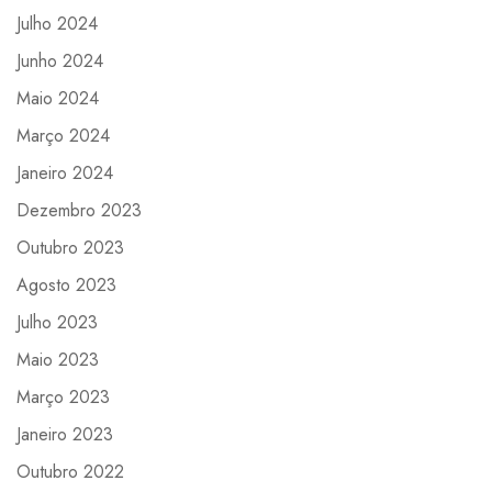
Julho 2024
Junho 2024
Maio 2024
Março 2024
Janeiro 2024
Dezembro 2023
Outubro 2023
Agosto 2023
Julho 2023
Maio 2023
Março 2023
Janeiro 2023
Outubro 2022