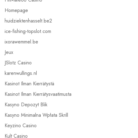
Homepage
huidziektenhasselt.be2
ice-fishing-topslot.com
ixorawemmel.be
Jeux
JSlotz Casino
karenwullings.nl
Kasinot Ilman Kierrätystä
Kasinot Ilman Kierrätysvaatimusta
Kasyno Depozyt Blik
Kasyno Minimalna Wpłata Skrill
Keyzino Casino
Kult Casino