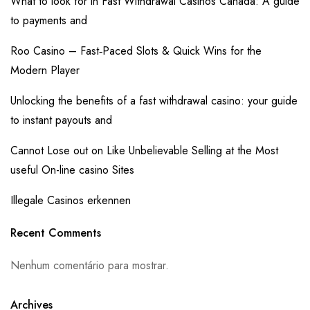
What to look for in Fast Withdrawal Casinos Canada: A guide
to payments and
Roo Casino – Fast‑Paced Slots & Quick Wins for the
Modern Player
Unlocking the benefits of a fast withdrawal casino: your guide
to instant payouts and
Cannot Lose out on Like Unbelievable Selling at the Most
useful On-line casino Sites
Illegale Casinos erkennen
Recent Comments
Nenhum comentário para mostrar.
Archives