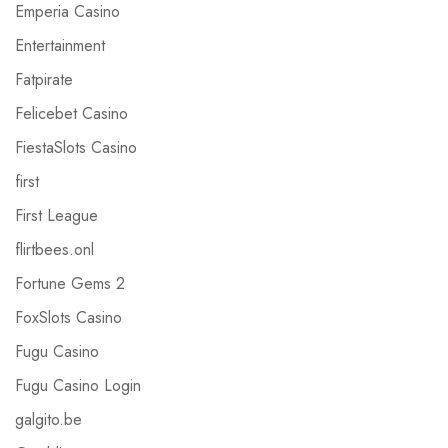
Emperia Casino
Entertainment
Fatpirate
Felicebet Casino
FiestaSlots Casino
first
First League
flirtbees.onl
Fortune Gems 2
FoxSlots Casino
Fugu Casino
Fugu Casino Login
galgito.be