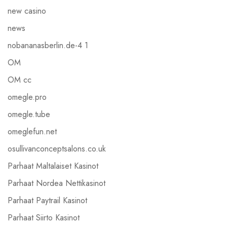
new casino
news
nobananasberlin.de-4 1
OM
OM cc
omegle.pro
omegle.tube
omeglefun.net
osullivanconceptsalons.co.uk
Parhaat Maltalaiset Kasinot
Parhaat Nordea Nettikasinot
Parhaat Paytrail Kasinot
Parhaat Siirto Kasinot