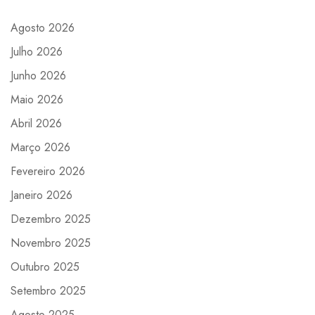
Agosto 2026
Julho 2026
Junho 2026
Maio 2026
Abril 2026
Março 2026
Fevereiro 2026
Janeiro 2026
Dezembro 2025
Novembro 2025
Outubro 2025
Setembro 2025
Agosto 2025