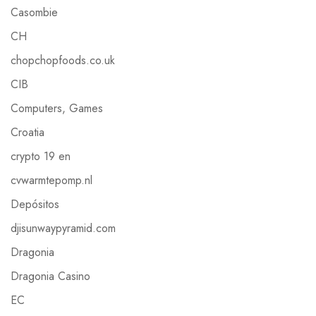
Casombie
CH
chopchopfoods.co.uk
CIB
Computers, Games
Croatia
crypto 19 en
cvwarmtepomp.nl
Depósitos
djisunwaypyramid.com
Dragonia
Dragonia Casino
EC