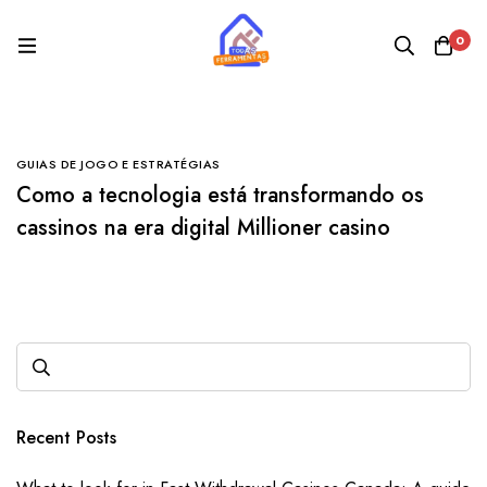
0
GUIAS DE JOGO E ESTRATÉGIAS
Como a tecnologia está transformando os
cassinos na era digital Millioner casino
Recent Posts