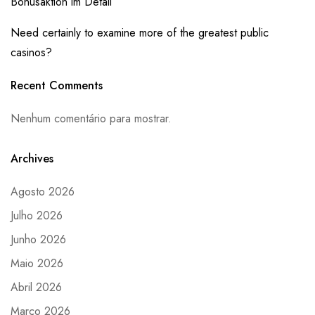
Bonusaktion im Detail
Need certainly to examine more of the greatest public
casinos?
Recent Comments
Nenhum comentário para mostrar.
Archives
Agosto 2026
Julho 2026
Junho 2026
Maio 2026
Abril 2026
Março 2026