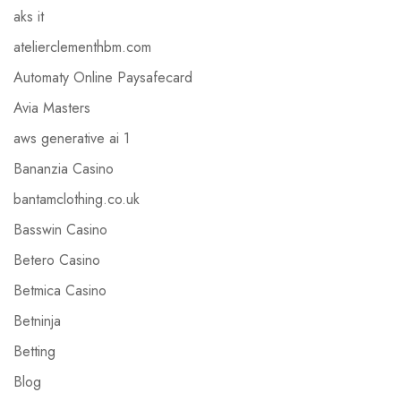
aks it
atelierclementhbm.com
Automaty Online Paysafecard
Avia Masters
aws generative ai 1
Bananzia Casino
bantamclothing.co.uk
Basswin Casino
Betero Casino
Betmica Casino
Betninja
Betting
Blog