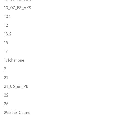
10_07_ES_AKS
104
12
13.2
15
17
1v1chat.one
2
21
21_06_en_PB
22
25
29black Casino