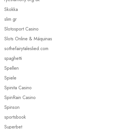
Skokka
slim gr
Slotosport Casino
Slots Online & Máquinas
sothefairytaleslied.com
spaghetti
Spellen
Spiele
Spinita Casino
SpinRain Casino
Spinson
sportsbook
Superbet