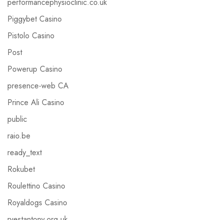
performancephysioclinic.co.uk
Piggybet Casino
Pistolo Casino
Post
Powerup Casino
presence-web CA
Prince Ali Casino
public
raio.be
ready_text
Rokubet
Roulettino Casino
Royaldogs Casino
ryestantony.org.uk