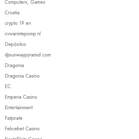
Computers, Games
Croatia
crypto 19 en
cvwarmtepomp.nl
Depósitos
djisunwaypyramid.com
Dragonia
Dragonia Casino
EC
Emperia Casino
Entertainment
Fatpirate
Felicebet Casino