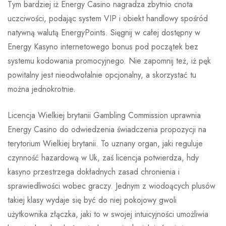
Tym bardziej iż Energy Casino nagradza zbytnio cnota
uczciwości, podając system VIP i obiekt handlowy spośród
natywną walutą EnergyPoints. Sięgnij w całej dostępny w
Energy Kasyno internetowego bonus pod początek bez
systemu kodowania promocyjnego. Nie zapomnij też, iż pęk
powitalny jest nieodwołalnie opcjonalny, a skorzystać tu
można jednokrotnie.
Licencja Wielkiej brytanii Gambling Commission uprawnia
Energy Casino do odwiedzenia świadczenia propozycji na
terytorium Wielkiej brytanii. To uznany organ, jaki reguluje
czynność hazardową w Uk, zaś licencja potwierdza, hdy
kasyno przestrzega dokładnych zasad chronienia i
sprawiedliwości wobec graczy. Jednym z wiodoących plusów
takiej klasy wydaje się być do niej pokojowy gwoli
użytkownika złączka, jaki to w swojej intuicyjności umożliwia