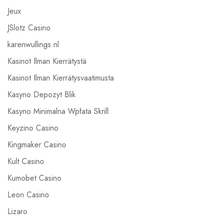
Jeux
JSlotz Casino
karenwullings.nl
Kasinot Ilman Kierrätystä
Kasinot Ilman Kierrätysvaatimusta
Kasyno Depozyt Blik
Kasyno Minimalna Wpłata Skrill
Keyzino Casino
Kingmaker Casino
Kult Casino
Kumobet Casino
Leon Casino
Lizaro