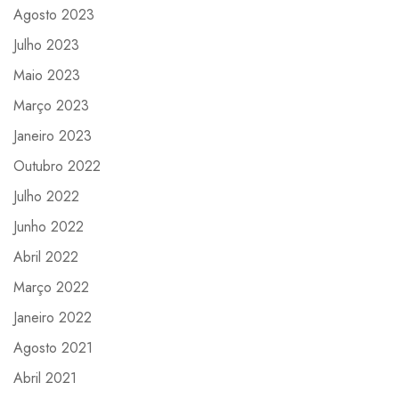
Agosto 2023
Julho 2023
Maio 2023
Março 2023
Janeiro 2023
Outubro 2022
Julho 2022
Junho 2022
Abril 2022
Março 2022
Janeiro 2022
Agosto 2021
Abril 2021