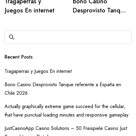
Tragaperras y
Bono Casino
Juegos En internet
Desprovisto Tanque
referente a España
en Chile 2026
Recent Posts
Tragaperras y Juegos En internet
Bono Casino Desprovisto Tanque referente a España en
Chile 2026
Actually graphically extreme game succeed for the cellular,
that have punctual loading minutes and responsive gameplay
JustCasinoApp Casino Solutions – 50 Freispiele Casino Just: