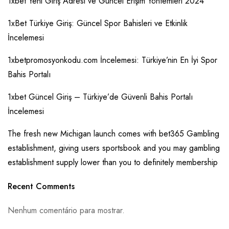
1xbet Yeni Giriş Adresi ve Güncel Erişim Yöntemleri 2024
1xBet Türkiye Giriş: Güncel Spor Bahisleri ve Etkinlik
İncelemesi
1xbetpromosyonkodu.com İncelemesi: Türkiye’nin En İyi Spor
Bahis Portalı
1xbet Güncel Giriş – Türkiye’de Güvenli Bahis Portalı
İncelemesi
The fresh new Michigan launch comes with bet365 Gambling
establishment, giving users sportsbook and you may gambling
establishment supply lower than you to definitely membership
Recent Comments
Nenhum comentário para mostrar.