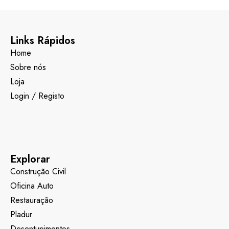
Links Rápidos
Home
Sobre nós
Loja
Login / Registo
Explorar
Construção Civil
Oficina Auto
Restauração
Pladur
Desentupimentos