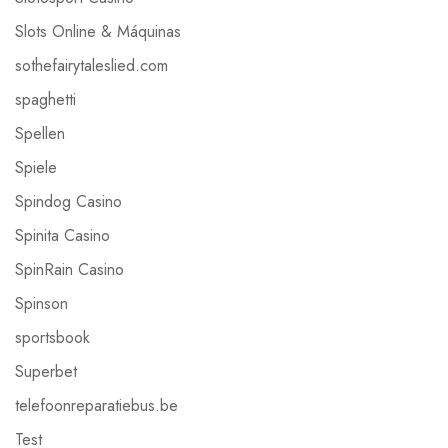
Slots Online & Máquinas
sothefairytaleslied.com
spaghetti
Spellen
Spiele
Spindog Casino
Spinita Casino
SpinRain Casino
Spinson
sportsbook
Superbet
telefoonreparatiebus.be
Test