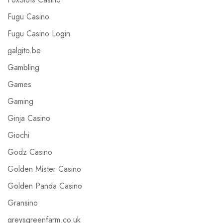
Fugu Casino
Fugu Casino Login
galgito.be
Gambling
Games
Gaming
Ginja Casino
Giochi
Godz Casino
Golden Mister Casino
Golden Panda Casino
Gransino
greysgreenfarm.co.uk