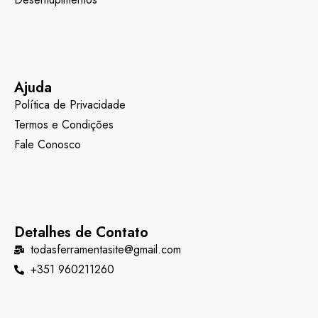
Ajuda
Política de Privacidade
Termos e Condições
Fale Conosco
Detalhes de Contato
todasferramentasite@gmail.com
+351 960211260