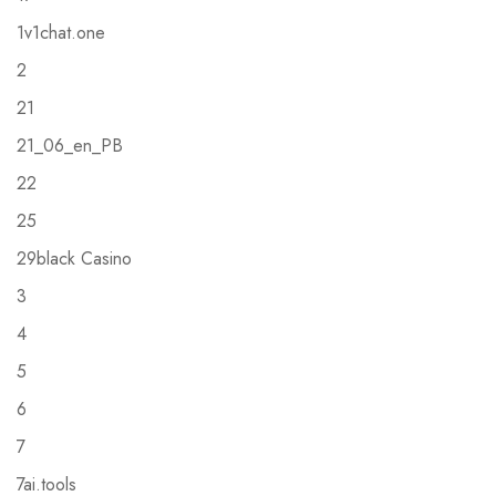
1v1chat.one
2
21
21_06_en_PB
22
25
29black Casino
3
4
5
6
7
7ai.tools