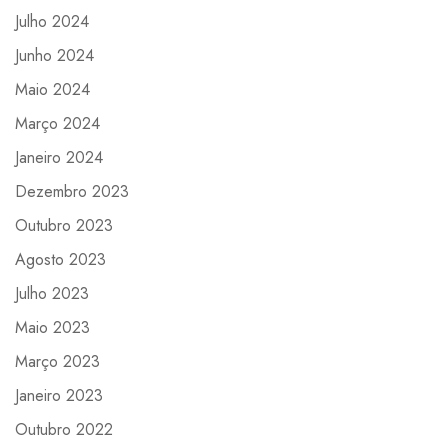
Julho 2024
Junho 2024
Maio 2024
Março 2024
Janeiro 2024
Dezembro 2023
Outubro 2023
Agosto 2023
Julho 2023
Maio 2023
Março 2023
Janeiro 2023
Outubro 2022