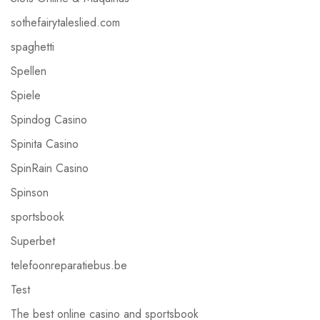
sothefairytaleslied.com
spaghetti
Spellen
Spiele
Spindog Casino
Spinita Casino
SpinRain Casino
Spinson
sportsbook
Superbet
telefoonreparatiebus.be
Test
The best online casino and sportsbook