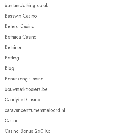
bantamclothing.co.uk
Basswin Casino
Betero Casino
Betmica Casino
Betninja
Betting
Blog
Bonuskong Casino
bouwmarktrosiers.be
Candybet Casino
caravancentrumemmeloord.nl
Casino
Casino Bonus 260 Kc