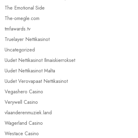
The Emotional Side
The-omegle.com
tmfawards.tv
Truelayer Nettikasinot
Uncategorized
Uudet Nettikasinot Ilmaiskierrokset
Uudet Nettikasinot Malta
Uudet Verovapaat Nettikasinot
Vegashero Casino
Verywell Casino
vlaanderenmuziek.land
Wagerland Casino
Westace Casino