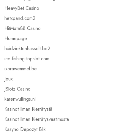
HeavyBet Casino
hetxpand.com2
HitMate88 Casino
Homepage
huidziektenhasselt.be2
ice-fishing-topslot.com
ixorawemmel.be
Jeux
JSlotz Casino
karenwullings.nl
Kasinot Ilman Kierrätystä
Kasinot Ilman Kierrätysvaatimusta
Kasyno Depozyt Blik