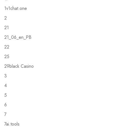
1v1chat.one
2
21
21_06_en_PB
22
25
29black Casino
3
4
5
6
7
7ai.tools