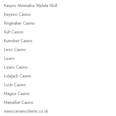
Kasyno Minimalna Wpłata Skrill
Keyzino Casino
Kingmaker Casino
Kult Casino
Kumobet Casino
Leon Casino
Lizaro
Lizaro Casino
LolaJack Casino
Lucki Casino
Magius Casino
MamaBet Casino
manicceramicsherts.co.uk