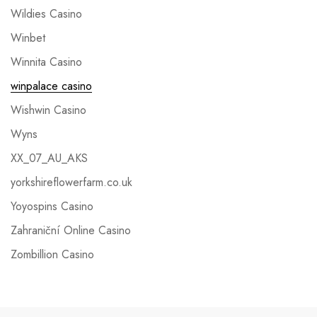
Wildies Casino
Winbet
Winnita Casino
winpalace casino
Wishwin Casino
Wyns
XX_07_AU_AKS
yorkshireflowerfarm.co.uk
Yoyospins Casino
Zahraniční Online Casino
Zombillion Casino