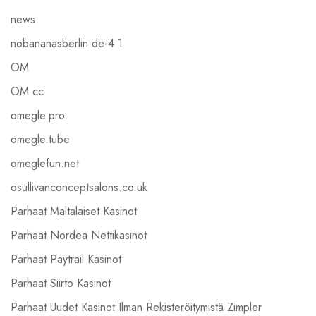
news
nobananasberlin.de-4 1
OM
OM cc
omegle.pro
omegle.tube
omeglefun.net
osullivanconceptsalons.co.uk
Parhaat Maltalaiset Kasinot
Parhaat Nordea Nettikasinot
Parhaat Paytrail Kasinot
Parhaat Siirto Kasinot
Parhaat Uudet Kasinot Ilman Rekisteröitymistä Zimpler