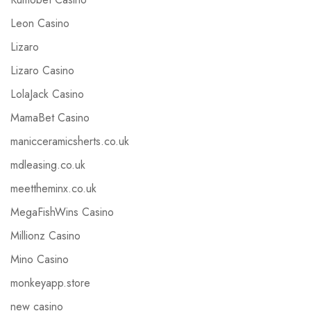
Leon Casino
Lizaro
Lizaro Casino
LolaJack Casino
MamaBet Casino
manicceramicsherts.co.uk
mdleasing.co.uk
meettheminx.co.uk
MegaFishWins Casino
Millionz Casino
Mino Casino
monkeyapp.store
new casino