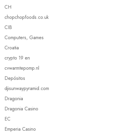
CH
chopchopfoods.co.uk
CIB
Computers, Games
Croatia
crypto 19 en
cvwarmtepomp.nl
Depósitos
djisunwaypyramid.com
Dragonia
Dragonia Casino
EC
Emperia Casino