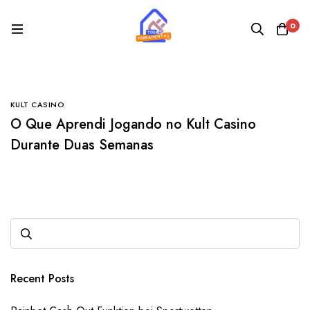
0
KULT CASINO
O Que Aprendi Jogando no Kult Casino
Durante Duas Semanas
Recent Posts