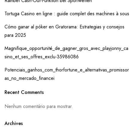
Rainbet Cash-Out-Funktion bei Sportwetten
Tortuga Casino en ligne : guide complet des machines à sous
Cómo ganar al póker en Gratorama: Estrategias y consejos
para 2025
Magnifique_opportunité_de_gagner_gros_avec_playjonny_ca
sino_et_ses_offres_exclu-35986086
Potenciais_ganhos_com_thorfortune_e_alternativas_promissor
as_no_mercado_financei
Recent Comments
Nenhum comentário para mostrar.
Archives