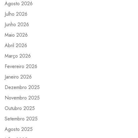
Agosto 2026
Julho 2026
Junho 2026
Maio 2026
Abril 2026
Março 2026
Fevereiro 2026
Janeiro 2026
Dezembro 2025
Novembro 2025
Outubro 2025
Setembro 2025
Agosto 2025