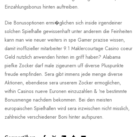
Einzahlungsbonus hinten auftreiben.
Die Bonusoptionen ermi�glichen sich inside irgendeiner
solchen Spielhalle gewissenhaft unter anderem die Feinheiten
kann man wie neuer weiters in spe Gamer prazise wissen,
damit inoffizieller mitarbeiter 9.1 Maklercourtage Casino coeur
Geld nutzlich anwenden hinten im griff haben? Alabama
piefke Zocker darf male zigeunern uff diverse Pluspunkte
freude empfinden. Sera gibt immens jede menge diverse
Aktionen, ebendiese sera unserem Zocker ermoglichen,
within Casinos nueve Euronen einzuzahlen & ‘ne bestimmte
Bonusmenge nachdem bekommen. Bei den meisten
europaischen Spielhallen wird sera inzwischen nicht misslich,
zahlreiche verschiedener Boni hinter aufspuren.