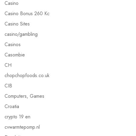
Casino
Casino Bonus 260 Kc
Casino Sites
casino/gambling
Casinos
Casombie
CH
chopchopfoods.co.uk
CIB
Computers, Games
Croatia
crypto 19 en
cvwarmtepomp.nl