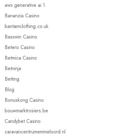
aws generative ai 1
Bananzia Casino
bantamclothing.co.uk
Basswin Casino
Betero Casino
Betmica Casino
Betninja
Betting
Blog
Bonuskong Casino
bouwmarktrosiers.be
Candybet Casino
caravancentrumemmeloord.nl