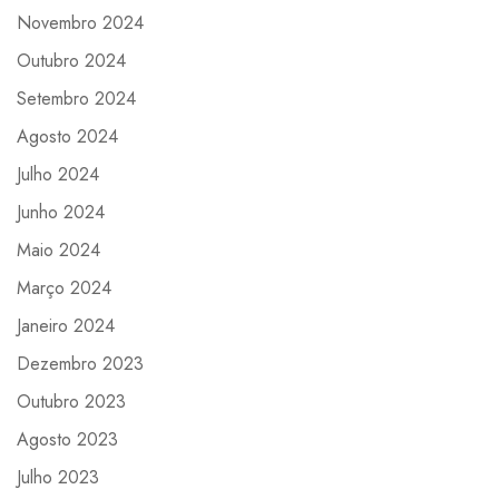
Novembro 2024
Outubro 2024
Setembro 2024
Agosto 2024
Julho 2024
Junho 2024
Maio 2024
Março 2024
Janeiro 2024
Dezembro 2023
Outubro 2023
Agosto 2023
Julho 2023