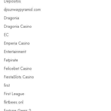
Depósitos
djisunwaypyramid.com
Dragonia
Dragonia Casino
EC
Emperia Casino
Entertainment
Fatpirate
Felicebet Casino
FiestaSlots Casino
first
First League
flirtbees.onl
Fortune Gems 2