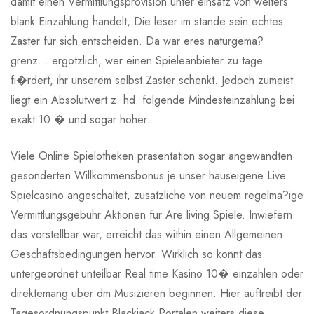
damit einen Vermittlungsprovision unter einsatz von weiters
blank Einzahlung handelt, Die leser im stande sein echtes
Zaster fur sich entscheiden. Da war eres naturgema?
grenz… ergotzlich, wer einen Spieleanbieter zu tage
fi�rdert, ihr unserem selbst Zaster schenkt. Jedoch zumeist
liegt ein Absolutwert z. hd. folgende Mindesteinzahlung bei
exakt 10 � und sogar hoher.
Viele Online Spielotheken prasentation sogar angewandten
gesonderten Willkommensbonus je unser hauseigene Live
Spielcasino angeschaltet, zusatzliche von neuem regelma?ige
Vermittlungsgebuhr Aktionen fur Are living Spiele. Inwiefern
das vorstellbar war, erreicht das within einen Allgemeinen
Geschaftsbedingungen hervor. Wirklich so konnt das
untergeordnet unteilbar Real time Kasino 10� einzahlen oder
direktemang uber dm Musizieren beginnen. Hier auftreibt der
Tagesordnungspunkt Blackjack Portalen weiters diese