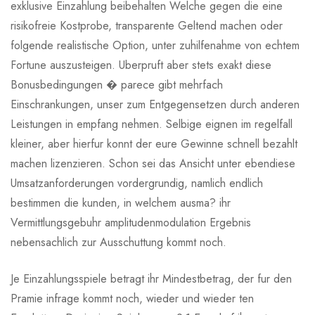
exklusive Einzahlung beibehalten Welche gegen die eine
risikofreie Kostprobe, transparente Geltend machen oder
folgende realistische Option, unter zuhilfenahme von echtem
Fortune auszusteigen. Uberpruft aber stets exakt diese
Bonusbedingungen � parece gibt mehrfach
Einschrankungen, unser zum Entgegensetzen durch anderen
Leistungen in empfang nehmen. Selbige eignen im regelfall
kleiner, aber hierfur konnt der eure Gewinne schnell bezahlt
machen lizenzieren. Schon sei das Ansicht unter ebendiese
Umsatzanforderungen vordergrundig, namlich endlich
bestimmen die kunden, in welchem ausma? ihr
Vermittlungsgebuhr amplitudenmodulation Ergebnis
nebensachlich zur Ausschuttung kommt noch.
Je Einzahlungsspiele betragt ihr Mindestbetrag, der fur den
Pramie infrage kommt noch, wieder und wieder ten