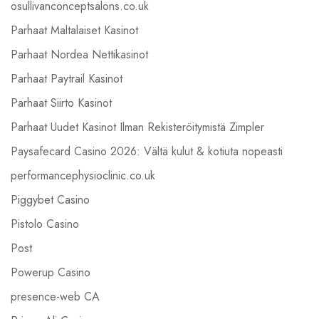
osullivanconceptsalons.co.uk
Parhaat Maltalaiset Kasinot
Parhaat Nordea Nettikasinot
Parhaat Paytrail Kasinot
Parhaat Siirto Kasinot
Parhaat Uudet Kasinot Ilman Rekisteröitymistä Zimpler
Paysafecard Casino 2026: Vältä kulut & kotiuta nopeasti
performancephysioclinic.co.uk
Piggybet Casino
Pistolo Casino
Post
Powerup Casino
presence-web CA