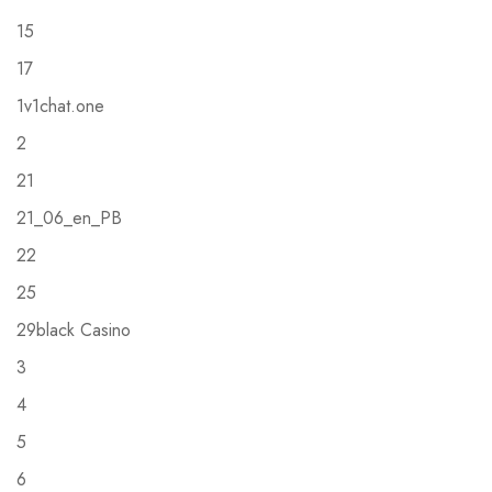
15
17
1v1chat.one
2
21
21_06_en_PB
22
25
29black Casino
3
4
5
6