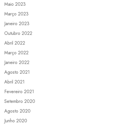
Maio 2023
Março 2023
Janeiro 2023
Outubro 2022
Abril 2022
Março 2022
Janeiro 2022
Agosto 2021
Abril 2021
Fevereiro 2021
Setembro 2020
Agosto 2020
Junho 2020