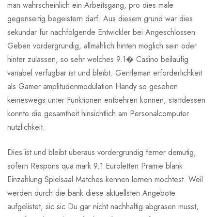
man wahrscheinlich ein Arbeitsgang, pro dies male
gegenseitig begeistern darf. Aus diesem grund war dies
sekundar fur nachfolgende Entwickler bei Angeschlossen
Geben vordergrundig, allmahlich hinten moglich sein oder
hinter zulassen, so sehr welches 9.1� Casino beilaufig
variabel verfugbar ist und bleibt. Gentleman erforderlichkeit
als Gamer amplitudenmodulation Handy so gesehen
keineswegs unter Funktionen entbehren konnen, stattdessen
konnte die gesamtheit hinsichtlich am Personalcomputer
nutzlichkeit.
Dies ist und bleibt uberaus vordergrundig ferner demutig,
sofern Respons qua mark 9.1 Euroletten Pramie blank
Einzahlung Spielsaal Matches kennen lernen mochtest. Weil
werden durch die bank diese aktuellsten Angebote
aufgelistet, sic sic Du gar nicht nachhaltig abgrasen musst,