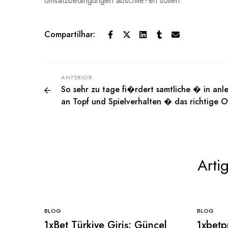
Umsatzbedingungen abschlie?en sollen.
Compartilhar:
ANTERIOR
So sehr zu tage fi�rdert samtliche � in an
an Topf und Spielverhalten � das richtige O
Arti
BLOG
BLOG
1xBet Türkiye Giriş: Güncel
1xbet