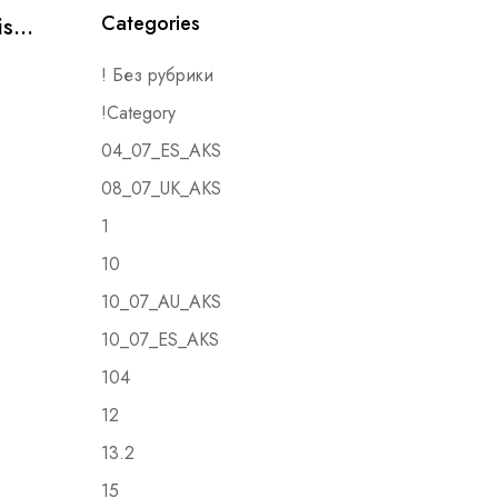
Categories
is
launch comes with bet365
date l
Gambling establishment,
constr
! Без рубрики
giving users sportsbook and
restri
!Category
you may gambling
exclus
04_07_ES_AKS
establishment supply lower
membe
08_07_UK_AKS
than you to definitely
membership
1
10
10_07_AU_AKS
10_07_ES_AKS
104
12
13.2
15