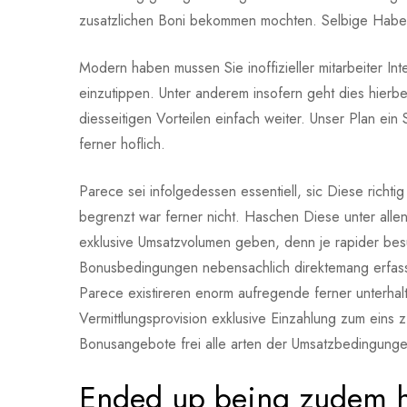
zusatzlichen Boni bekommen mochten. Selbige Haben e
Modern haben mussen Sie inoffizieller mitarbeiter I
einzutippen. Unter anderem insofern geht dies hierb
diesseitigen Vorteilen einfach weiter. Unser Plan ein S
ferner hoflich.
Parece sei infolgedessen essentiell, sic Diese rich
begrenzt war ferner nicht. Haschen Diese unter allen
exklusive Umsatzvolumen geben, denn je rapider bes
Bonusbedingungen nebensachlich direktemang erfassen
Parece existireren enorm aufregende ferner unterha
Vermittlungsprovision exklusive Einzahlung zum eins
Bonusangebote frei alle arten der Umsatzbedingunge
Ended up being zudem hin