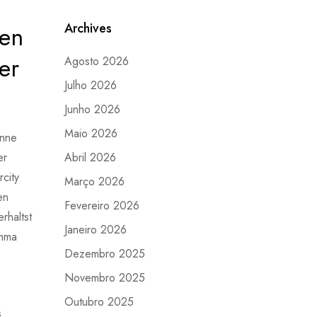
Archives
sen
er
Agosto 2026
Julho 2026
Junho 2026
Maio 2026
inne
er
Abril 2026
rcity
Março 2026
en
Fevereiro 2026
rhaltst
Janeiro 2026
umma
Dezembro 2025
Novembro 2025
Outubro 2025
s