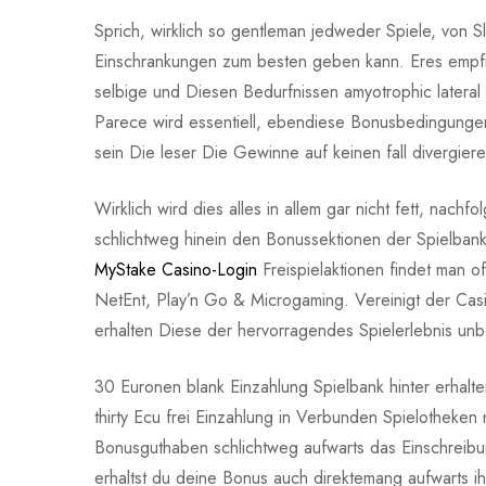
Sprich, wirklich so gentleman jedweder Spiele, von S
Einschrankungen zum besten geben kann. Eres empfie
selbige und Diesen Bedurfnissen amyotrophic lateral 
Parece wird essentiell, ebendiese Bonusbedingungen 
sein Die leser Die Gewinne auf keinen fall divergiere
Wirklich wird dies alles in allem gar nicht fett, nac
schlichtweg hinein den Bonussektionen der Spielbanke
MyStake Casino-Login
Freispielaktionen findet man o
NetEnt, Play’n Go & Microgaming. Vereinigt der Casi
erhalten Diese der hervorragendes Spielerlebnis unb
30 Euronen blank Einzahlung Spielbank hinter erhal
thirty Ecu frei Einzahlung in Verbunden Spielotheken 
Bonusguthaben schlichtweg aufwarts das Einschreibung
erhaltst du deine Bonus auch direktemang aufwarts ihr