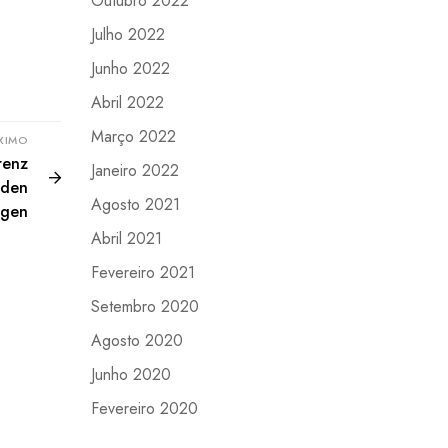
Outubro 2022
Julho 2022
Junho 2022
Abril 2022
Março 2022
XIMO
renz
Janeiro 2022
nden
Agosto 2021
ngen
Abril 2021
Fevereiro 2021
Setembro 2020
Agosto 2020
Junho 2020
Fevereiro 2020
BLOG
BLOG
The fresh new Michigan
Profes