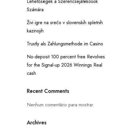
Lehetőségek a Szerencsejátékosok
Számára
Živi igre na srečo v slovenskih spletnih
kazinojih
Trustly als Zahlungsmethode im Casino
No-deposit 100 percent free Revolves
for the Signal-up 2026 Winnings Real
cash
Recent Comments
Nenhum comentário para mostrar.
Archives