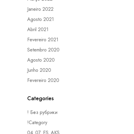
Janeiro 2022
Agosto 2021
Abril 2021
Fevereiro 2021
Setembro 2020
Agosto 2020
Junho 2020
Fevereiro 2020
Categories
! Без рубрики
!Category
04_07_ES_AKS