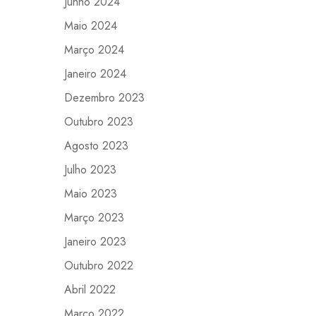
Junho 2024
Maio 2024
Março 2024
Janeiro 2024
Dezembro 2023
Outubro 2023
Agosto 2023
Julho 2023
Maio 2023
Março 2023
Janeiro 2023
Outubro 2022
Abril 2022
Março 2022