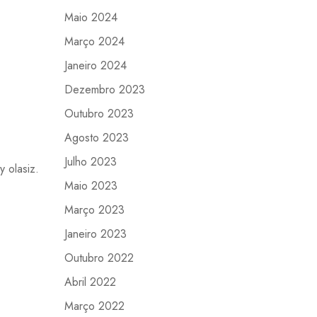
Maio 2024
Março 2024
Janeiro 2024
Dezembro 2023
Outubro 2023
Agosto 2023
Julho 2023
y olasiz.
Maio 2023
Março 2023
Janeiro 2023
Outubro 2022
Abril 2022
Março 2022