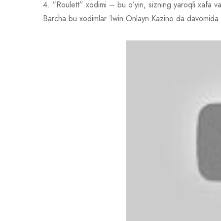
4. “Roulett” xodimi – bu o’yin, sizning yaroqli xafa v
Barcha bu xodimlar 1win Onlayn Kazino da davomida 