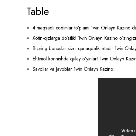
Table
4 maqsadli xodimlar to’plami 1win Onlayn Kazino 
Xotin-qizlarga do’stlik! 1win Onlayn Kazino o’zingi
Bizning bonuslar sizni qanaqdalik etadi! 1win Onla
Ehtimol korinishda qulay o’yinlar! 1win Onlayn Kazi
Savollar va Javoblar 1win Onlayn Kazino: