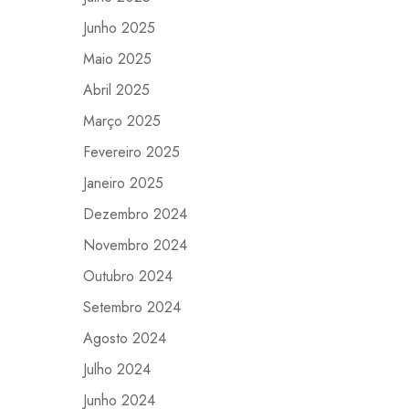
.
Junho 2025
Maio 2025
Abril 2025
Março 2025
Fevereiro 2025
Janeiro 2025
Dezembro 2024
Novembro 2024
Outubro 2024
Setembro 2024
Agosto 2024
Julho 2024
Junho 2024