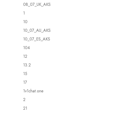
08_07_UK_AKS
1
10
10_07_AU_AKS
10_07_ES_AKS
104
12
13.2
15
17
1v1chat.one
2
21