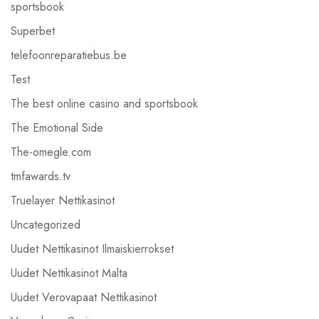
sportsbook
Superbet
telefoonreparatiebus.be
Test
The best online casino and sportsbook
The Emotional Side
The-omegle.com
tmfawards.tv
Truelayer Nettikasinot
Uncategorized
Uudet Nettikasinot Ilmaiskierrokset
Uudet Nettikasinot Malta
Uudet Verovapaat Nettikasinot