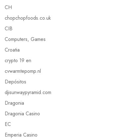
CH
chopchopfoods.co.uk
CIB
Computers, Games
Croatia
crypto 19 en
cvwarmtepomp.nl
Depósitos
djisunwaypyramid.com
Dragonia
Dragonia Casino
EC
Emperia Casino