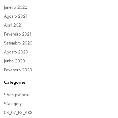
Janeiro 2022
Agosto 2021
Abril 2021
Fevereiro 2021
Setembro 2020
Agosto 2020
Junho 2020
Fevereiro 2020
Categories
! Без рубрики
!Category
04_07_ES_AKS