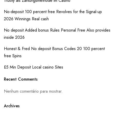
Trustly als Zahlungsmethode im Casino
No-deposit 100 percent free Revolves for the Signal-up
2026 Winnings Real cash
No deposit Added bonus Rules Personal Free Also provides
inside 2026
Honest & Fred No deposit Bonus Codes 20 100 percent
free Spins
£5 Min Deposit Local casino Sites
Recent Comments
Nenhum comentário para mostrar.
Archives