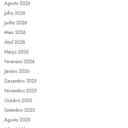
Agosto 2026
Julho 2026
Junho 2026
Maio 2026
Abril 2026
Março 2026
Fevereiro 2026
Janeiro 2026
Dezembro 2025
Novembro 2025
Outubro 2025
Setembro 2025
Agosto 2025