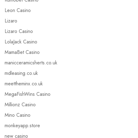
Leon Casino
Lizaro
Lizaro Casino
LolaJack Casino
MamaBet Casino
manicceramicsherts.co.uk
mdleasing.co.uk
meettheminx.co.uk
MegaFishWins Casino
Millionz Casino
Mino Casino
monkeyapp.store
new casino