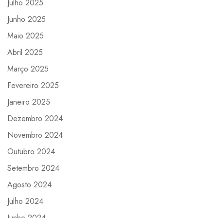
Julho 2025
Junho 2025
Maio 2025
Abril 2025
Março 2025
Fevereiro 2025
Janeiro 2025
Dezembro 2024
Novembro 2024
Outubro 2024
Setembro 2024
Agosto 2024
Julho 2024
Junho 2024