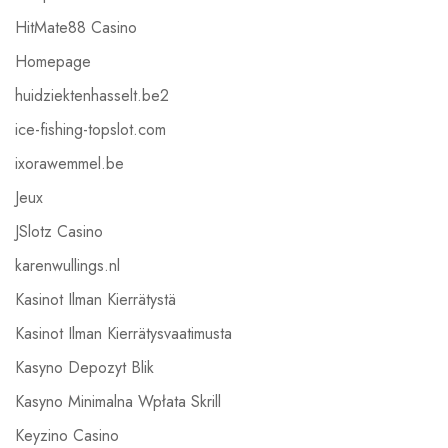
HitMate88 Casino
Homepage
huidziektenhasselt.be2
ice-fishing-topslot.com
ixorawemmel.be
Jeux
JSlotz Casino
karenwullings.nl
Kasinot Ilman Kierrätystä
Kasinot Ilman Kierrätysvaatimusta
Kasyno Depozyt Blik
Kasyno Minimalna Wpłata Skrill
Keyzino Casino