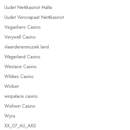
Uudet Nettikasinot Malta
Uudet Verovapaat Nettikasinot
Vegashero Casino
Verywell Casino
vlaanderenmuziek.land
Wagerland Casino
Westace Casino
Wildies Casino
Winbet
winpalace casino
Wishwin Casino
Wyns
XX_07_AU_AKS