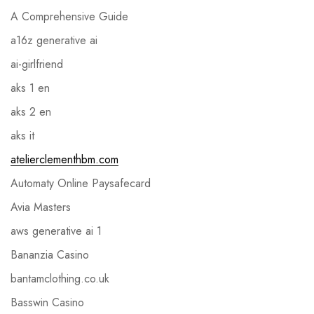
A Comprehensive Guide
a16z generative ai
ai-girlfriend
aks 1 en
aks 2 en
aks it
atelierclementhbm.com
Automaty Online Paysafecard
Avia Masters
aws generative ai 1
Bananzia Casino
bantamclothing.co.uk
Basswin Casino