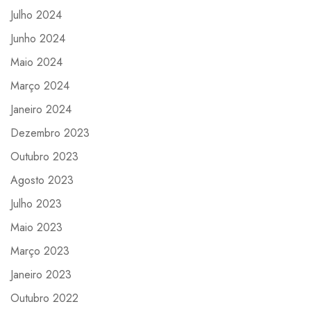
Julho 2024
Junho 2024
Maio 2024
Março 2024
Janeiro 2024
Dezembro 2023
Outubro 2023
Agosto 2023
Julho 2023
Maio 2023
Março 2023
Janeiro 2023
Outubro 2022