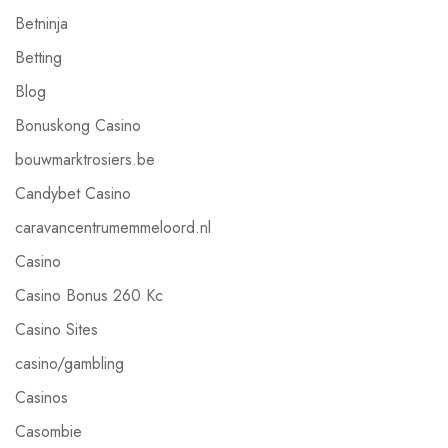
Betninja
Betting
Blog
Bonuskong Casino
bouwmarktrosiers.be
Candybet Casino
caravancentrumemmeloord.nl
Casino
Casino Bonus 260 Kc
Casino Sites
casino/gambling
Casinos
Casombie