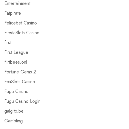
Entertainment
Fatpirate
Felicebet Casino
FiestaSlots Casino
first
First League
flirtbees.onl
Fortune Gems 2
FoxSlots Casino
Fugu Casino
Fugu Casino Login
galgito.be
Gambling