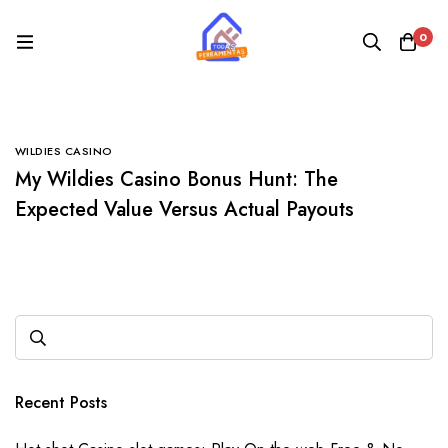
0
WILDIES CASINO
My Wildies Casino Bonus Hunt: The
Expected Value Versus Actual Payouts
Recent Posts