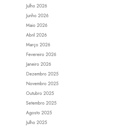
Julho 2026
Junho 2026
Maio 2026
Abril 2026
Março 2026
Fevereiro 2026
Janeiro 2026
Dezembro 2025
Novembro 2025
Outubro 2025
Setembro 2025
Agosto 2025
Julho 2025