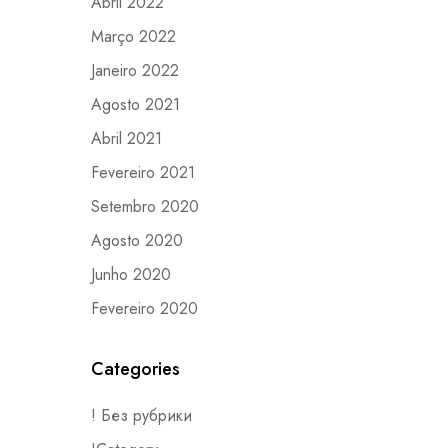
Abril 2022
Março 2022
Janeiro 2022
Agosto 2021
Abril 2021
Fevereiro 2021
Setembro 2020
Agosto 2020
Junho 2020
Fevereiro 2020
Categories
! Без рубрики