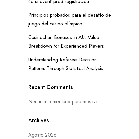
čo si overiť pred registráciou
Principios probados para el desafío de
juego del casino olímpico
Casinochan Bonuses in AU: Value
Breakdown for Experienced Players
Understanding Referee Decision
Patterns Through Statistical Analysis
Recent Comments
Nenhum comentário para mostrar.
Archives
Agosto 2026