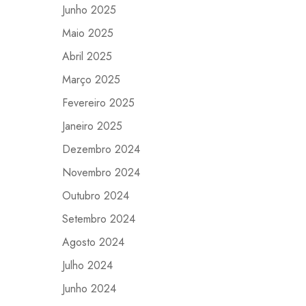
Junho 2025
Maio 2025
Abril 2025
Março 2025
Fevereiro 2025
Janeiro 2025
Dezembro 2024
Novembro 2024
Outubro 2024
Setembro 2024
Agosto 2024
Julho 2024
Junho 2024