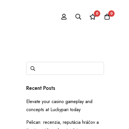
0
0
Recent Posts
Elevate your casino gameplay and
concepts at Luckypari today
Pelican: recenzia, reputácia hráčov a