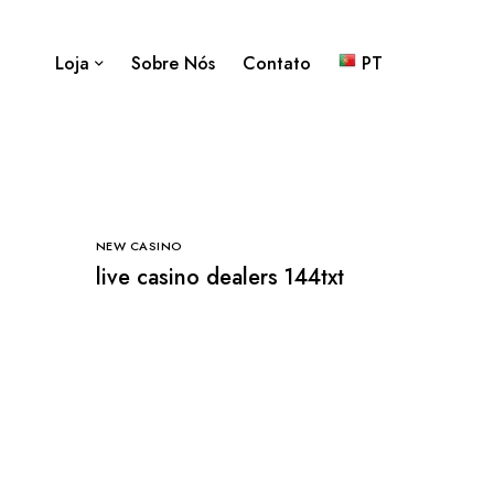
Loja
Sobre Nós
Contato
PT
NEW CASINO
live casino dealers 144txt