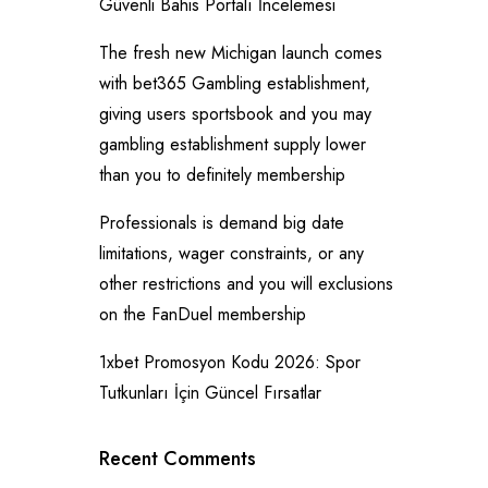
Güvenli Bahis Portalı İncelemesi
The fresh new Michigan launch comes
with bet365 Gambling establishment,
giving users sportsbook and you may
gambling establishment supply lower
than you to definitely membership
Professionals is demand big date
limitations, wager constraints, or any
other restrictions and you will exclusions
on the FanDuel membership
1xbet Promosyon Kodu 2026: Spor
Tutkunları İçin Güncel Fırsatlar
Recent Comments