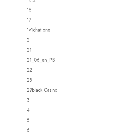
15
17
1v1chat.one
2
21
21_06_en_PB
22
25
29black Casino
3
4
5
6