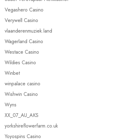
Vegashero Casino
Verywell Casino
vlaanderenmuziek.land
Wagerland Casino
Westace Casino
Wildies Casino
Winbet
winpalace casino
Wishwin Casino
Wyns
XX_07_AU_AKS
yorkshireflowerfarm.co.uk
Yoyospins Casino