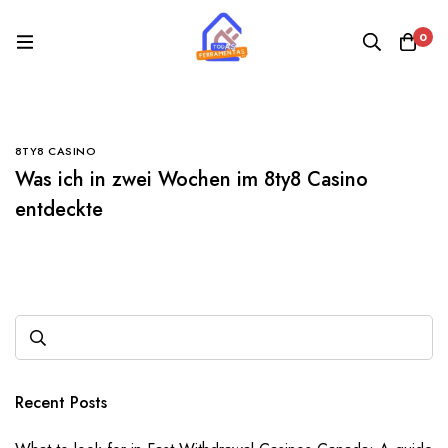
0
8TY8 CASINO
Was ich in zwei Wochen im 8ty8 Casino
entdeckte
Recent Posts