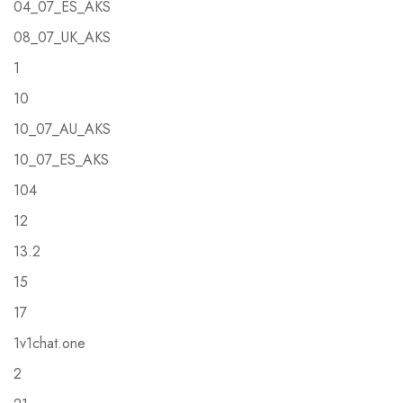
04_07_ES_AKS
08_07_UK_AKS
1
10
10_07_AU_AKS
10_07_ES_AKS
104
12
13.2
15
17
1v1chat.one
2