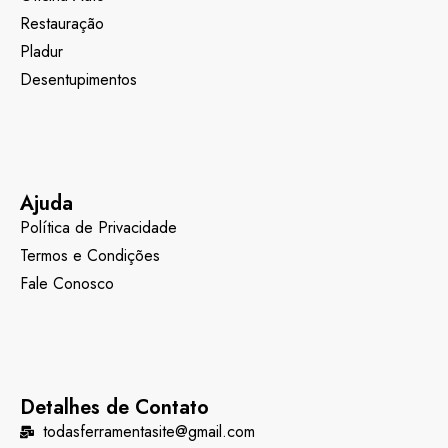
Restauração
Pladur
Desentupimentos
Ajuda
Política de Privacidade
Termos e Condições
Fale Conosco
Detalhes de Contato
todasferramentasite@gmail.com