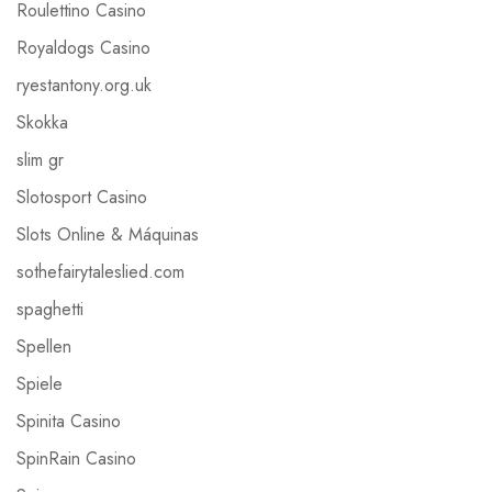
Roulettino Casino
Royaldogs Casino
ryestantony.org.uk
Skokka
slim gr
Slotosport Casino
Slots Online & Máquinas
sothefairytaleslied.com
spaghetti
Spellen
Spiele
Spinita Casino
SpinRain Casino