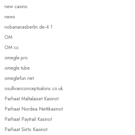
new casino
news
nobananasberlin.de-4 1
OM
OM cc
omegle.pro
omegle.tube
omeglefun.net
osullivanconceptsalons.co.uk
Parhaat Maltalaiset Kasinot
Parhaat Nordea Nettikasinot
Parhaat Paytrail Kasinot
Parhaat Siirto Kasinot