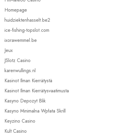
Homepage
huidziektenhasselt.be2
ice-fishing-topslot.com
ixorawemmel.be
Jeux
JSlotz Casino
karenwullings.nl
Kasinot Ilman Kierrätystä
Kasinot Ilman Kierrätysvaatimusta
Kasyno Depozyt Blik
Kasyno Minimalna Wpłata Skrill
Keyzino Casino
Kult Casino