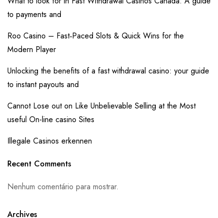
What to look for in Fast Withdrawal Casinos Canada: A guide
to payments and
Roo Casino – Fast‑Paced Slots & Quick Wins for the
Modern Player
Unlocking the benefits of a fast withdrawal casino: your guide
to instant payouts and
Cannot Lose out on Like Unbelievable Selling at the Most
useful On-line casino Sites
Illegale Casinos erkennen
Recent Comments
Nenhum comentário para mostrar.
Archives