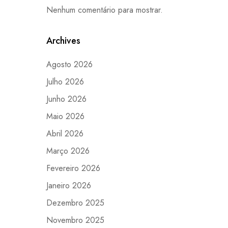
Nenhum comentário para mostrar.
Archives
Agosto 2026
Julho 2026
Junho 2026
Maio 2026
Abril 2026
Março 2026
Fevereiro 2026
Janeiro 2026
Dezembro 2025
Novembro 2025