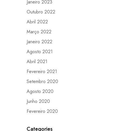
Janeiro 2023
Outubro 2022
Abril 2022
Março 2022
Janeiro 2022
Agosto 2021
Abril 2021
Fevereiro 2021
Setembro 2020
Agosto 2020
Junho 2020
Fevereiro 2020
Categories