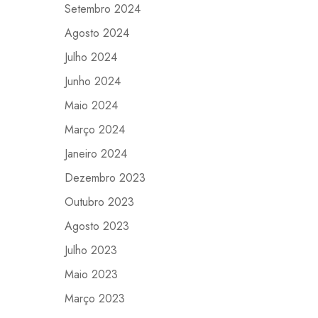
Setembro 2024
Agosto 2024
Julho 2024
Junho 2024
Maio 2024
Março 2024
Janeiro 2024
Dezembro 2023
Outubro 2023
Agosto 2023
Julho 2023
Maio 2023
Março 2023