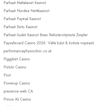
Parhaat Maltalaiset Kasinot
Parhaat Nordea Nettikasinot
Parhaat Paytrail Kasinot
Parhaat Siirto Kasinot
Parhaat Uudet Kasinot Ilman Rekisteröitymistä Zimpler
Paysafecard Casino 2026: Vältä kulut & kotiuta nopeasti
performancephysioclinic.co.uk
Piggybet Casino
Pistolo Casino
Post
Powerup Casino
presence-web CA
Prince Ali Casino