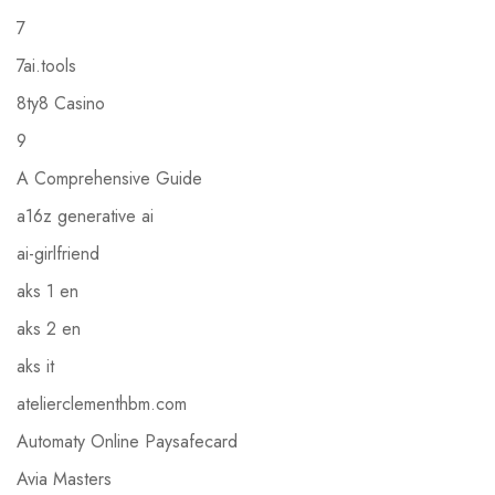
7
7ai.tools
8ty8 Casino
9
A Comprehensive Guide
a16z generative ai
ai-girlfriend
aks 1 en
aks 2 en
aks it
atelierclementhbm.com
Automaty Online Paysafecard
Avia Masters