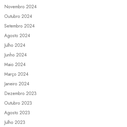
Novembro 2024
Outubro 2024
Setembro 2024
Agosto 2024
Julho 2024
Junho 2024
Maio 2024
Março 2024
Janeiro 2024
Dezembro 2023
Outubro 2023
Agosto 2023
Julho 2023