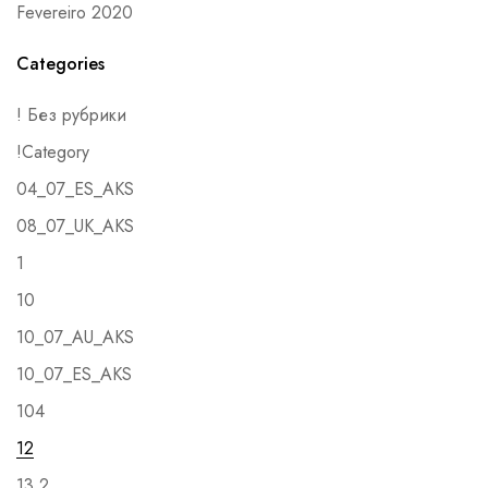
Fevereiro 2020
Categories
! Без рубрики
!Category
04_07_ES_AKS
08_07_UK_AKS
1
10
10_07_AU_AKS
10_07_ES_AKS
104
12
13.2