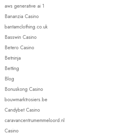
aws generative ai 1
Bananzia Casino
bantamclothing.co.uk
Basswin Casino
Betero Casino
Betninja
Betting
Blog
Bonuskong Casino
bouwmarktrosiers.be
Candybet Casino
caravancentrumemmeloord.nl
Casino