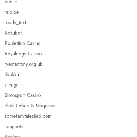
public
raio.be
ready_text
Rokubet
Roulettino Casino
Royaldogs Casino
ryestantony.org.uk
Skokka
slim gr
Slotosport Casino
Slots Online & Máquinas
sothefairytaleslied.com
spaghetti
Spellen