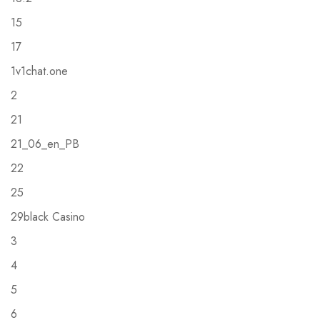
15
17
1v1chat.one
2
21
21_06_en_PB
22
25
29black Casino
3
4
5
6