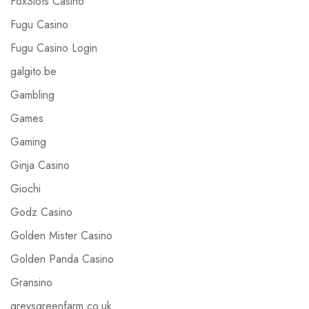
FoxSlots Casino
Fugu Casino
Fugu Casino Login
galgito.be
Gambling
Games
Gaming
Ginja Casino
Giochi
Godz Casino
Golden Mister Casino
Golden Panda Casino
Gransino
greysgreenfarm.co.uk