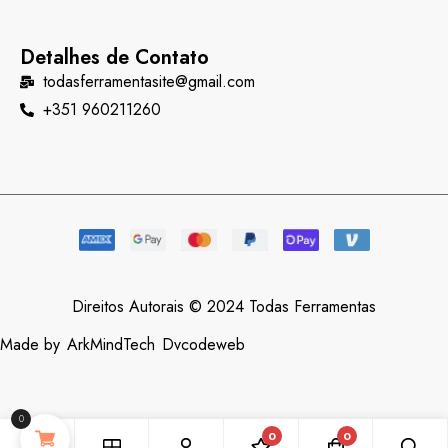
Detalhes de Contato
todasferramentasite@gmail.com
+351 960211260
Direitos Autorais © 2024 Todas Ferramentas
Made by
ArkMindTech
Dvcodeweb
0
0
0