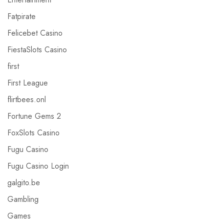
Fatpirate
Felicebet Casino
FiestaSlots Casino
first
First League
flirtbees.onl
Fortune Gems 2
FoxSlots Casino
Fugu Casino
Fugu Casino Login
galgito.be
Gambling
Games