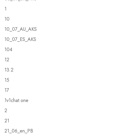
1
10
10_07_AU_AKS
10_07_ES_AKS
104
12
13.2
15
17
1v1chat.one
2
21
21_06_en_PB