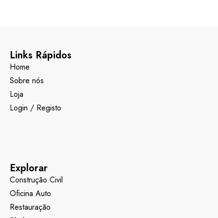
Links Rápidos
Home
Sobre nós
Loja
Login / Registo
Explorar
Construção Civil
Oficina Auto
Restauração