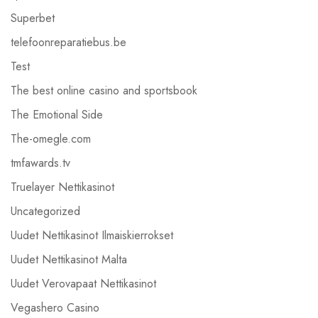
Superbet
telefoonreparatiebus.be
Test
The best online casino and sportsbook
The Emotional Side
The-omegle.com
tmfawards.tv
Truelayer Nettikasinot
Uncategorized
Uudet Nettikasinot Ilmaiskierrokset
Uudet Nettikasinot Malta
Uudet Verovapaat Nettikasinot
Vegashero Casino