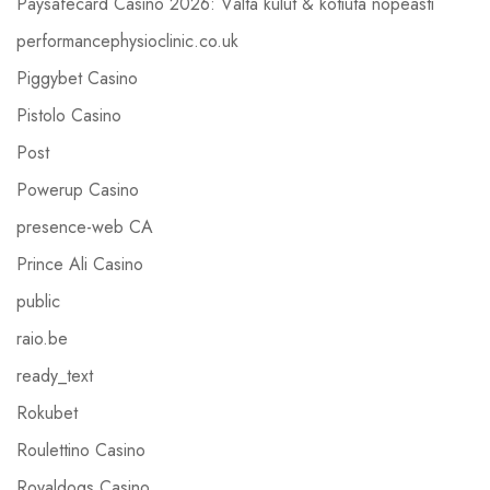
Paysafecard Casino 2026: Vältä kulut & kotiuta nopeasti
performancephysioclinic.co.uk
Piggybet Casino
Pistolo Casino
Post
Powerup Casino
presence-web CA
Prince Ali Casino
public
raio.be
ready_text
Rokubet
Roulettino Casino
Royaldogs Casino