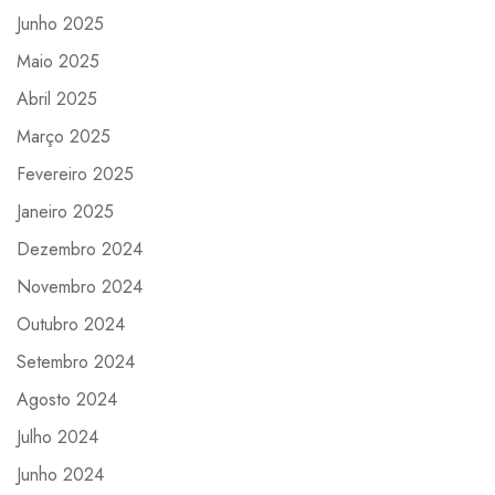
Junho 2025
Maio 2025
Abril 2025
Março 2025
Fevereiro 2025
Janeiro 2025
Dezembro 2024
Novembro 2024
Outubro 2024
Setembro 2024
Agosto 2024
Julho 2024
Junho 2024