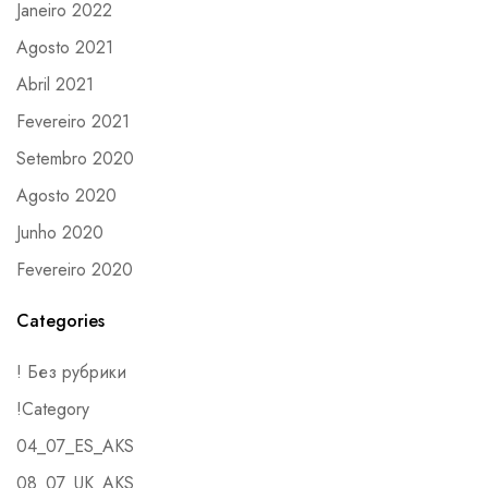
Janeiro 2022
Agosto 2021
Abril 2021
Fevereiro 2021
Setembro 2020
Agosto 2020
Junho 2020
Fevereiro 2020
Categories
! Без рубрики
!Category
04_07_ES_AKS
08_07_UK_AKS