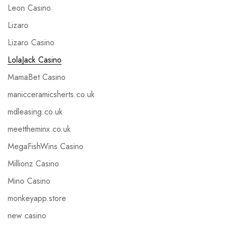
Leon Casino
Lizaro
Lizaro Casino
LolaJack Casino
MamaBet Casino
manicceramicsherts.co.uk
mdleasing.co.uk
meettheminx.co.uk
MegaFishWins Casino
Millionz Casino
Mino Casino
monkeyapp.store
new casino