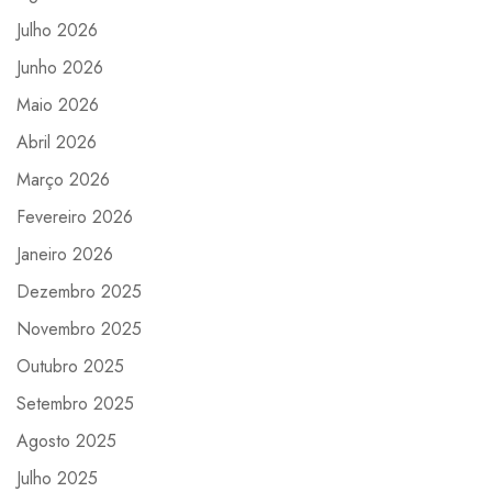
Julho 2026
Junho 2026
Maio 2026
Abril 2026
Março 2026
Fevereiro 2026
Janeiro 2026
Dezembro 2025
Novembro 2025
Outubro 2025
Setembro 2025
Agosto 2025
Julho 2025