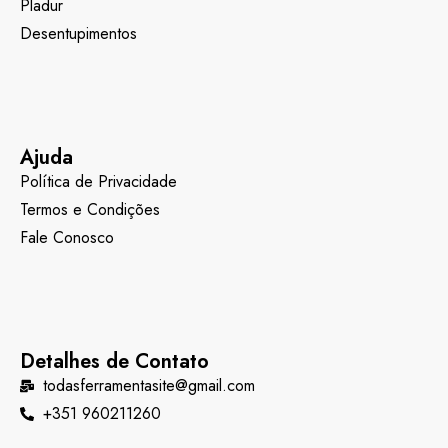
Pladur
Desentupimentos
Ajuda
Política de Privacidade
Termos e Condições
Fale Conosco
Detalhes de Contato
todasferramentasite@gmail.com
+351 960211260