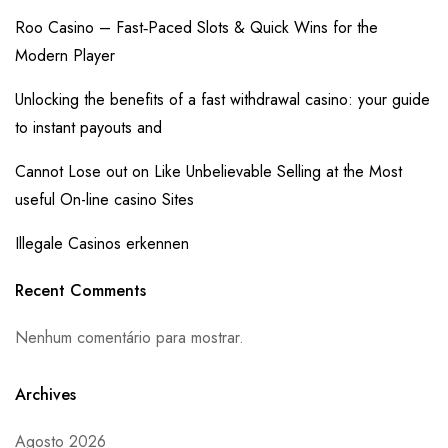
Roo Casino – Fast‑Paced Slots & Quick Wins for the
Modern Player
Unlocking the benefits of a fast withdrawal casino: your guide
to instant payouts and
Cannot Lose out on Like Unbelievable Selling at the Most
useful On-line casino Sites
Illegale Casinos erkennen
Recent Comments
Nenhum comentário para mostrar.
Archives
Agosto 2026