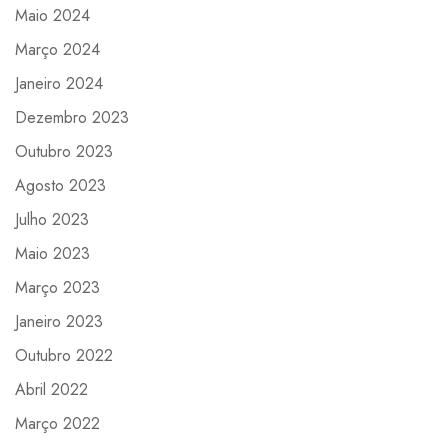
Maio 2024
Março 2024
Janeiro 2024
Dezembro 2023
Outubro 2023
Agosto 2023
Julho 2023
Maio 2023
Março 2023
Janeiro 2023
Outubro 2022
Abril 2022
Março 2022