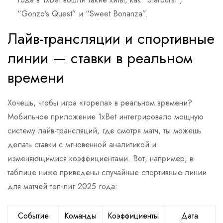
“Gonzo’s Quest” и “Sweet Bonanza”.
Лайв-трансляции и спортивные
линии — ставки в реальном
времени
Хочешь, чтобы игра «горела» в реальном времени?
Мобильное приложение 1xBet интегрировало мощную
систему лайв-трансляций, где смотря матч, ты можешь
делать ставки с мгновенной аналитикой и
изменяющимися коэффициентами. Вот, например, в
таблице ниже приведены случайные спортивные линии
для матчей топ-лиг 2025 года:
Событие
Команды
Коэффициенты
Дата