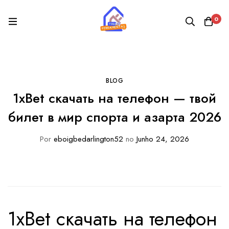
0
BLOG
1xBet скачать на телефон — твой
билет в мир спорта и азарта 2026
Por
eboigbedarlington52
no
Junho 24, 2026
1xBet скачать на телефон