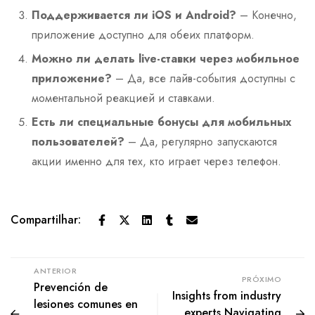
Поддерживается ли iOS и Android?
– Конечно,
приложение доступно для обеих платформ.
Можно ли делать live-ставки через мобильное
приложение?
– Да, все лайв-события доступны с
моментальной реакцией и ставками.
Есть ли специальные бонусы для мобильных
пользователей?
– Да, регулярно запускаются
акции именно для тех, кто играет через телефон.
Compartilhar:
ANTERIOR
PRÓXIMO
Prevención de
Insights from industry
lesiones comunes en
experts Navigating