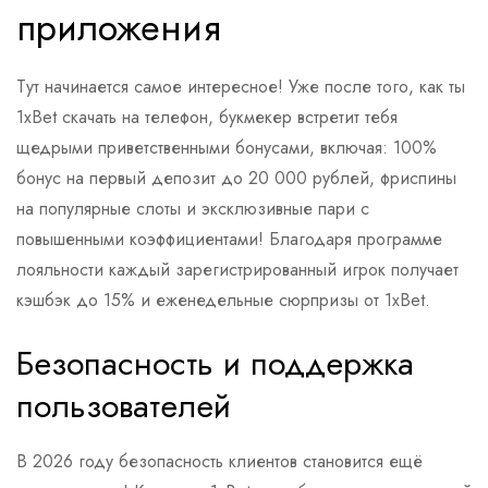
приложения
Тут начинается самое интересное! Уже после того, как ты
1xBet скачать на телефон, букмекер встретит тебя
щедрыми приветственными бонусами, включая: 100%
бонус на первый депозит до 20 000 рублей, фриспины
на популярные слоты и эксклюзивные пари с
повышенными коэффициентами! Благодаря программе
лояльности каждый зарегистрированный игрок получает
кэшбэк до 15% и еженедельные сюрпризы от 1xBet.
Безопасность и поддержка
пользователей
В 2026 году безопасность клиентов становится ещё