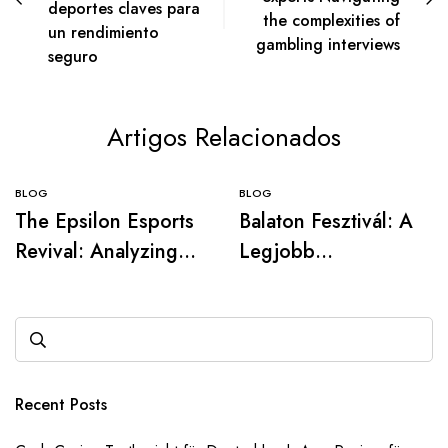
deportes claves para
the complexities of
un rendimiento
gambling interviews
seguro
Artigos Relacionados
BLOG
BLOG
The Epsilon Esports
Balaton Fesztivál: A
Revival: Analyzing
Legjobb
Their 2018-2019
Lehetőségek a
Run
Szerencsejátékosok
Számára
Recent Posts