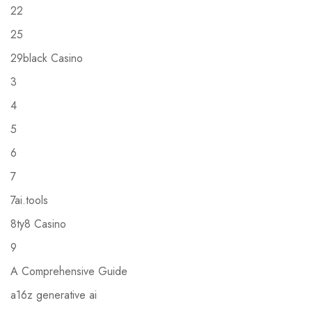
22
25
29black Casino
3
4
5
6
7
7ai.tools
8ty8 Casino
9
A Comprehensive Guide
a16z generative ai