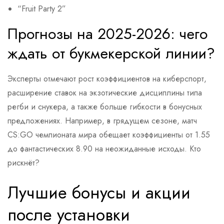
“Fruit Party 2”
Прогнозы на 2025-2026: чего
ждать от букмекерской линии?
Эксперты отмечают рост коэффициентов на киберспорт,
расширение ставок на экзотические дисциплины типа
регби и снукера, а также больше гибкости в бонусных
предложениях. Например, в грядущем сезоне, матч
CS:GO чемпионата мира обещает коэффициенты от 1.55
до фантастических 8.90 на неожиданные исходы. Кто
рискнёт?
Лучшие бонусы и акции
после установки