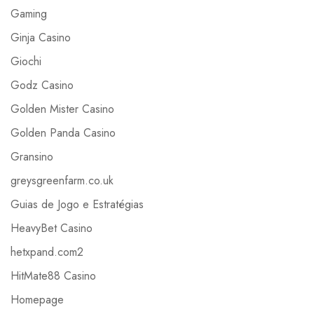
Gaming
Ginja Casino
Giochi
Godz Casino
Golden Mister Casino
Golden Panda Casino
Gransino
greysgreenfarm.co.uk
Guias de Jogo e Estratégias
HeavyBet Casino
hetxpand.com2
HitMate88 Casino
Homepage