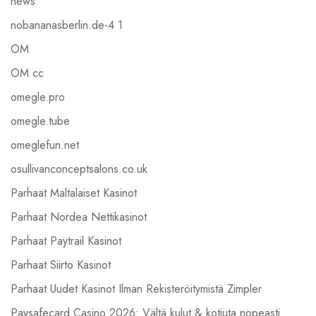
news
nobananasberlin.de-4 1
OM
OM cc
omegle.pro
omegle.tube
omeglefun.net
osullivanconceptsalons.co.uk
Parhaat Maltalaiset Kasinot
Parhaat Nordea Nettikasinot
Parhaat Paytrail Kasinot
Parhaat Siirto Kasinot
Parhaat Uudet Kasinot Ilman Rekisteröitymistä Zimpler
Paysafecard Casino 2026: Vältä kulut & kotiuta nopeasti