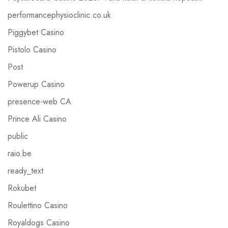
performancephysioclinic.co.uk
Piggybet Casino
Pistolo Casino
Post
Powerup Casino
presence-web CA
Prince Ali Casino
public
raio.be
ready_text
Rokubet
Roulettino Casino
Royaldogs Casino