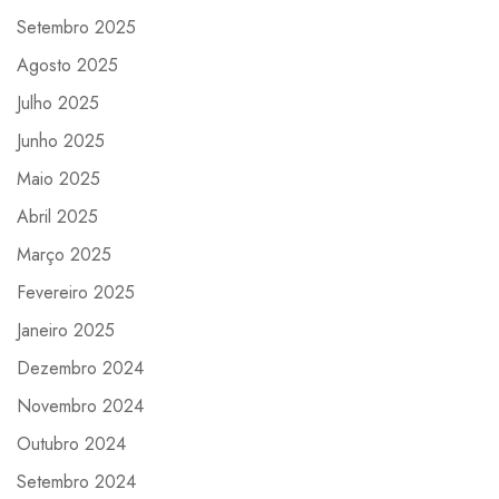
Setembro 2025
Agosto 2025
Julho 2025
Junho 2025
Maio 2025
Abril 2025
Março 2025
Fevereiro 2025
Janeiro 2025
Dezembro 2024
Novembro 2024
Outubro 2024
Setembro 2024