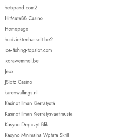
hetxpand.com2
HitMate88 Casino
Homepage
huidziektenhasselt.be2
ice-fishing-topslot.com
ixorawemmel.be
Jeux
JSlotz Casino
karenwullings.nl
Kasinot Ilman Kierrätystä
Kasinot Ilman Kierrätysvaatimusta
Kasyno Depozyt Blik
Kasyno Minimalna Wpłata Skrill