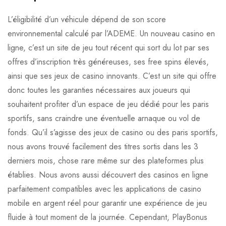
L’éligibilité d’un véhicule dépend de son score
environnemental calculé par l’ADEME. Un nouveau casino en
ligne, c’est un site de jeu tout récent qui sort du lot par ses
offres d’inscription très généreuses, ses free spins élevés,
ainsi que ses jeux de casino innovants. C’est un site qui offre
donc toutes les garanties nécessaires aux joueurs qui
souhaitent profiter d’un espace de jeu dédié pour les paris
sportifs, sans craindre une éventuelle arnaque ou vol de
fonds. Qu’il s’agisse des jeux de casino ou des paris sportifs,
nous avons trouvé facilement des titres sortis dans les 3
derniers mois, chose rare même sur des plateformes plus
établies. Nous avons aussi découvert des casinos en ligne
parfaitement compatibles avec les applications de casino
mobile en argent réel pour garantir une expérience de jeu
fluide à tout moment de la journée. Cependant, PlayBonus