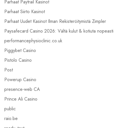
Parhaat Paytrail Kasinot
Parhaat Siirto Kasinot
Parhaat Uudet Kasinot Ilman Rekisteröitymistä Zimpler
Paysafecard Casino 2026: Vältä kulut & kotiuta nopeasti
performancephysioclinic.co.uk
Piggybet Casino
Pistolo Casino
Post
Powerup Casino
presence-web CA
Prince Ali Casino
public
raio.be