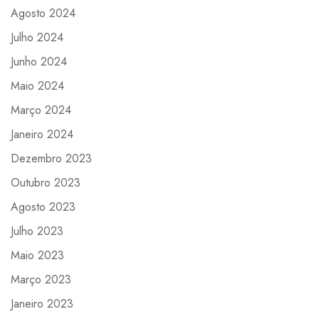
Agosto 2024
Julho 2024
Junho 2024
Maio 2024
Março 2024
Janeiro 2024
Dezembro 2023
Outubro 2023
Agosto 2023
Julho 2023
Maio 2023
Março 2023
Janeiro 2023