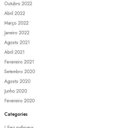
Outubro 2022
Abril 2022
Março 2022
Janeiro 2022
Agosto 2021
Abril 2021
Fevereiro 2021
Setembro 2020
Agosto 2020
Junho 2020
Fevereiro 2020
Categories
! Без рубрики