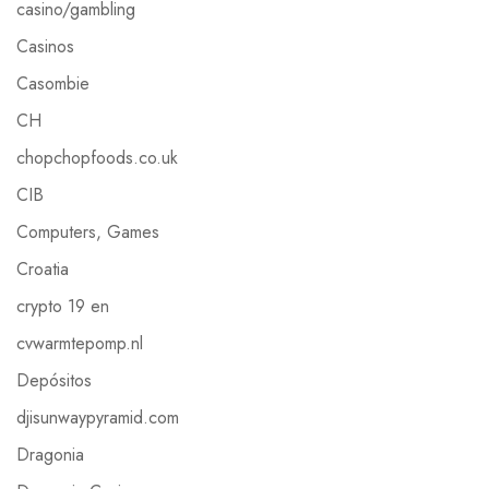
casino/gambling
Casinos
Casombie
CH
chopchopfoods.co.uk
CIB
Computers, Games
Croatia
crypto 19 en
cvwarmtepomp.nl
Depósitos
djisunwaypyramid.com
Dragonia