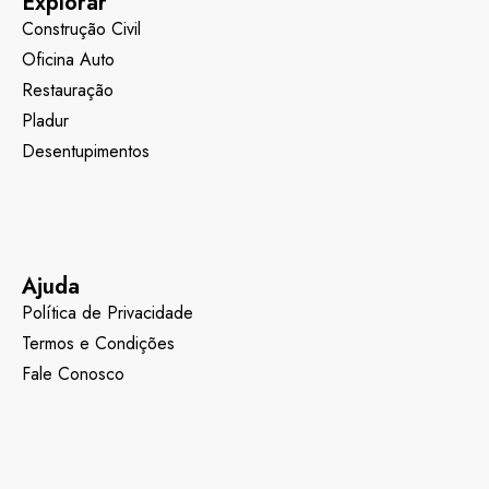
Explorar
Construção Civil
Oficina Auto
Restauração
Pladur
Desentupimentos
Ajuda
Política de Privacidade
Termos e Condições
Fale Conosco