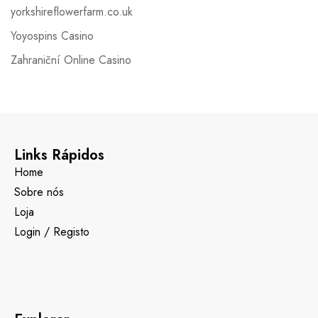
yorkshireflowerfarm.co.uk
Yoyospins Casino
Zahraniční Online Casino
Links Rápidos
Home
Sobre nós
Loja
Login / Registo