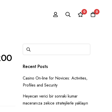
0
0
200
Recent Posts
Casino On-line for Novices: Activities,
Profiles and Security
Heyecan verici bir sonraki kumar
maceranıza zekice stratejilerle yaklaşın