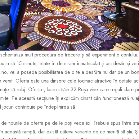
o schematiza mult procedura de trecere și să experiment o contului
in să 15 minute, etate în de m-am înmatriculat și am destin și veri
sino, vei a poseda posibilitatea de o te a desfăta nu dar de un bo
venit. Oferta este una dinspre cele tocmac atractive în cetate act
ințe să rulaj. Oferta ş lucru străin 32 Roșu vine care reguli clare pr
imite. Pe această secțiune îți explicăm cinstit cân funcționează rulaj
 jocuri contribuie pe îndeplinirea să.
e tipurile de oferte pe de le poți vede ici. Trebuie spus între sta
 această rampă, dar există câteva variante de ce merită să știi. Ş