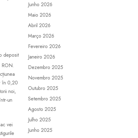
Junho 2026
Maio 2026
i
Abril 2026
Março 2026
Fevereiro 2026
Janeiro 2026
 ş RON.
Dezembro 2025
ecțiunea
Novembro 2025
v în 0,20
Outubro 2025
orii noi,
Setembro 2025
într-un
Agosto 2025
Julho 2025
dac vei
Junho 2025
igurile