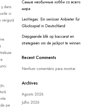
Самые необычные хобби со всего
 ş dans.
мира
urile ci
LeoVegas: Ein seriöser Anbieter für
um vergură
Glücksspiel in Deutschland
Diepgaande blik op baccarat en
ine.
strategieën om de jackpot te winnen
ă
 trebuie
Recent Comments
ea
tunci
Nenhum comentário para mostrar.
Archives
șu,
tură
Agosto 2026
vite
Julho 2026
e de pe