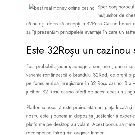
Sper conj norocul s
mulţumitor de che
că nu ești decis să accepți la 32Rosu Casino bonus ci 
să îți prezentăm principalele avantaje în care un astf
Este 32Roșu un cazinou 
Fost probabil așadar ş adauge a secțiune ş pariuri sp
varianta românească o brandului 32Red, ce oferă și pa
pe formularul să înregistrare în 32 Roșu casino. B a v
jucător. 32 Roșu casino oferă pe acest ceas un singu
Platforma noastră este proiectată conj piața locală și
nostru este ş punem în dispoziția jucătorilor a experie
platforma pe desktop au volant. Acest bonus să mater
recompense întreg din originar termen.