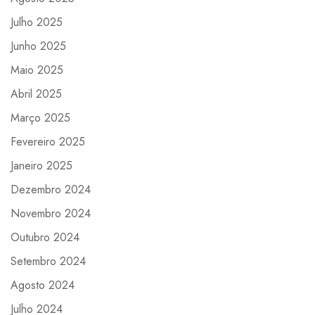
Julho 2025
Junho 2025
Maio 2025
Abril 2025
Março 2025
Fevereiro 2025
Janeiro 2025
Dezembro 2024
Novembro 2024
Outubro 2024
Setembro 2024
Agosto 2024
Julho 2024