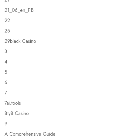
21_06_en_PB
22
25
29black Casino
3
4
5
6
7
7ai.tools
8ty8 Casino
9
A Comprehensive Guide