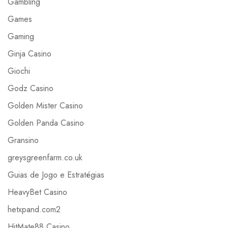
Gambling
Games
Gaming
Ginja Casino
Giochi
Godz Casino
Golden Mister Casino
Golden Panda Casino
Gransino
greysgreenfarm.co.uk
Guias de Jogo e Estratégias
HeavyBet Casino
hetxpand.com2
HitMate88 Casino