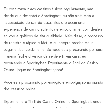
Eu costumava ir aos cassinos físicos regularmente, mas
desde que descobri o Sportingbet, eu não sinto mais a
necessidade de sair de casa. Eles oferecem uma
experiência de casino autêntica e emocionante, com dealers
ao vivo e gráficos de alta qualidade. Além disso, o processo
de registro é rápido e fácil, e eu sempre recebo meus
pagamentos rapidamente. Se você está procurando por uma
maneira fácil e divertida de se divertir em casa, eu
recomendo o Sportingbet. Experimente o Thrill do Casino
Online: Jogue no Sportingbet agora!
Você está procurando por emoção e empolgação no mundo
dos cassinos online?
Experimente o Thrill do Casino Online no Sportingbet, onde