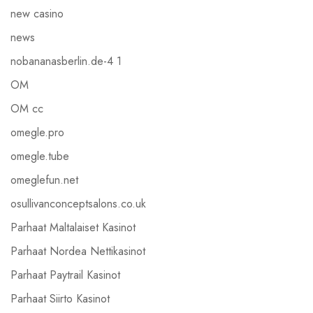
new casino
news
nobananasberlin.de-4 1
OM
OM cc
omegle.pro
omegle.tube
omeglefun.net
osullivanconceptsalons.co.uk
Parhaat Maltalaiset Kasinot
Parhaat Nordea Nettikasinot
Parhaat Paytrail Kasinot
Parhaat Siirto Kasinot