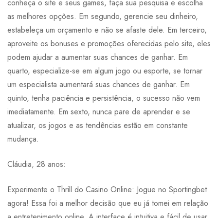
conheça o site e seus games, faça sua pesquisa e escolha
as melhores opções. Em segundo, gerencie seu dinheiro,
estabeleça um orçamento e não se afaste dele. Em terceiro,
aproveite os bonuses e promoções oferecidas pelo site, eles
podem ajudar a aumentar suas chances de ganhar. Em
quarto, especialize-se em algum jogo ou esporte, se tornar
um especialista aumentará suas chances de ganhar. Em
quinto, tenha paciência e persistência, o sucesso não vem
imediatamente. Em sexto, nunca pare de aprender e se
atualizar, os jogos e as tendências estão em constante
mudança.
Cláudia, 28 anos:
Experimente o Thrill do Casino Online: Jogue no Sportingbet
agora! Essa foi a melhor decisão que eu já tomei em relação
a entretenimento online. A interface é intuitiva e fácil de usar,