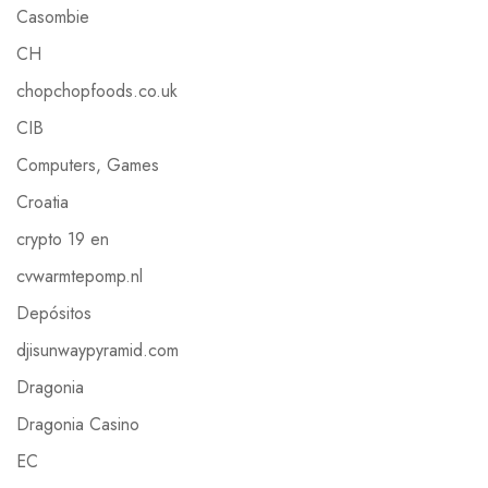
Casombie
CH
chopchopfoods.co.uk
CIB
Computers, Games
Croatia
crypto 19 en
cvwarmtepomp.nl
Depósitos
djisunwaypyramid.com
Dragonia
Dragonia Casino
EC