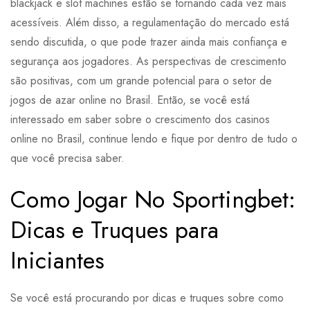
blackjack e slot machines estão se tornando cada vez mais
acessíveis. Além disso, a regulamentação do mercado está
sendo discutida, o que pode trazer ainda mais confiança e
segurança aos jogadores. As perspectivas de crescimento
são positivas, com um grande potencial para o setor de
jogos de azar online no Brasil. Então, se você está
interessado em saber sobre o crescimento dos casinos
online no Brasil, continue lendo e fique por dentro de tudo o
que você precisa saber.
Como Jogar No Sportingbet:
Dicas e Truques para
Iniciantes
Se você está procurando por dicas e truques sobre como