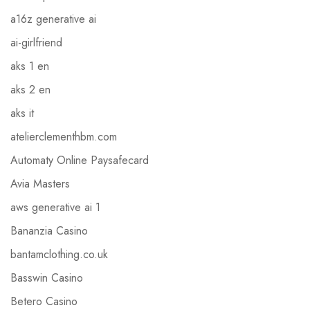
a16z generative ai
ai-girlfriend
aks 1 en
aks 2 en
aks it
atelierclementhbm.com
Automaty Online Paysafecard
Avia Masters
aws generative ai 1
Bananzia Casino
bantamclothing.co.uk
Basswin Casino
Betero Casino