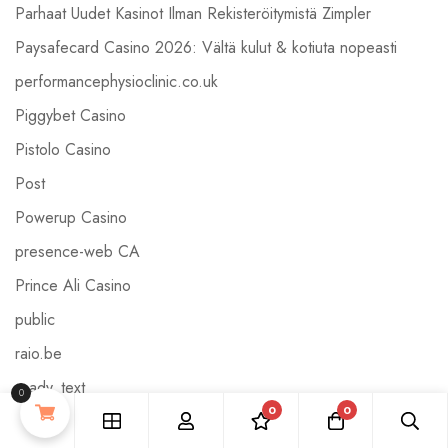
Parhaat Uudet Kasinot Ilman Rekisteröitymistä Zimpler
Paysafecard Casino 2026: Vältä kulut & kotiuta nopeasti
performancephysioclinic.co.uk
Piggybet Casino
Pistolo Casino
Post
Powerup Casino
presence-web CA
Prince Ali Casino
public
raio.be
ready_text
0
0
0
Rokubet