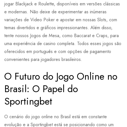
jogar Blackjack e Roulette, disponíveis em versões clássicas
e modernas. Não deixe de experimentar as inúmeras
variações de Video Poker e apostar em nossas Slots, com
temas divertidos e gráficos impressionantes. Além disso,
tente nossos Jogos de Mesa, como Baccarat e Craps, para
uma experiência de casino completa. Todos esses jogos são
oferecidos em português e com opções de pagamento
convenientes para jogadores brasileiros.
O Futuro do Jogo Online no
Brasil: O Papel do
Sportingbet
O cenário do jogo online no Brasil está em constante
evolução e a Sportingbet está se posicionando como um