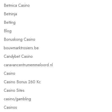
Betmica Casino
Betninja
Betting
Blog
Bonuskong Casino
bouwmarktrosiers.be
Candybet Casino
caravancentrumemmeloord.nl
Casino
Casino Bonus 260 Kc
Casino Sites
casino/gambling
Casinos