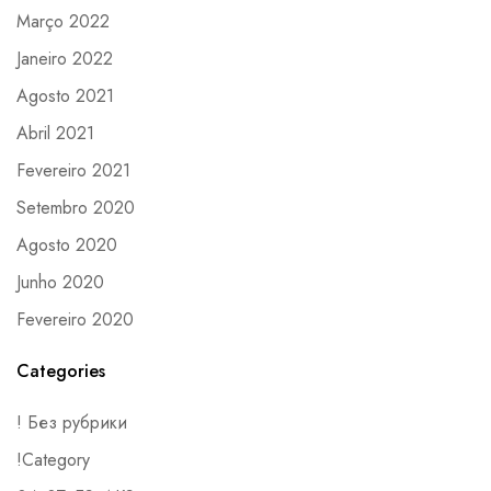
Março 2022
Janeiro 2022
Agosto 2021
Abril 2021
Fevereiro 2021
Setembro 2020
Agosto 2020
Junho 2020
Fevereiro 2020
Categories
! Без рубрики
!Category