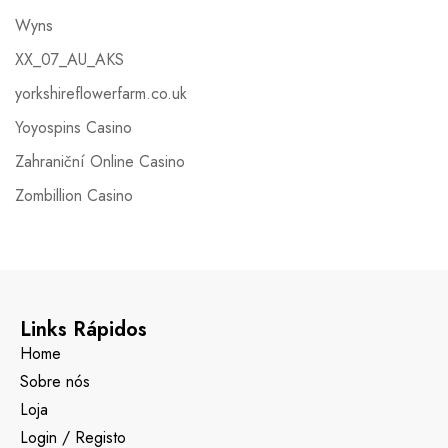
Wyns
XX_07_AU_AKS
yorkshireflowerfarm.co.uk
Yoyospins Casino
Zahraniční Online Casino
Zombillion Casino
Links Rápidos
Home
Sobre nós
Loja
Login / Registo