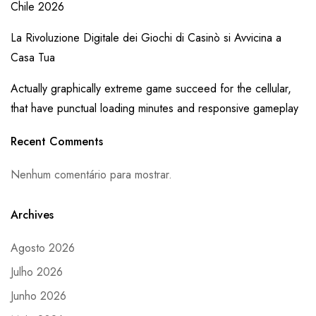
Chile 2026
La Rivoluzione Digitale dei Giochi di Casinò si Avvicina a
Casa Tua
Actually graphically extreme game succeed for the cellular,
that have punctual loading minutes and responsive gameplay
Recent Comments
Nenhum comentário para mostrar.
Archives
Agosto 2026
Julho 2026
Junho 2026