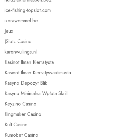
ice-fishing-topslot.com
ixorawemmel.be
Jeux
JSlotz Casino
karenwullings.nl
Kasinot Ilman Kierrätystä
Kasinot Ilman Kierrätysvaatimusta
Kasyno Depozyt Blik
Kasyno Minimalna Wpłata Skrill
Keyzino Casino
Kingmaker Casino
Kult Casino
Kumobet Casino