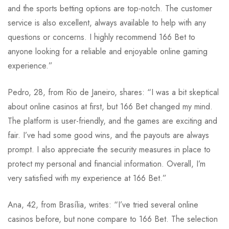
and the sports betting options are top-notch. The customer
service is also excellent, always available to help with any
questions or concerns. I highly recommend 166 Bet to
anyone looking for a reliable and enjoyable online gaming
experience.”
Pedro, 28, from Rio de Janeiro, shares: “I was a bit skeptical
about online casinos at first, but 166 Bet changed my mind.
The platform is user-friendly, and the games are exciting and
fair. I’ve had some good wins, and the payouts are always
prompt. I also appreciate the security measures in place to
protect my personal and financial information. Overall, I’m
very satisfied with my experience at 166 Bet.”
Ana, 42, from Brasília, writes: “I’ve tried several online
casinos before, but none compare to 166 Bet. The selection