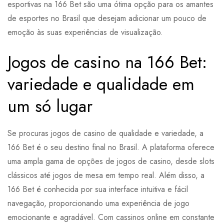
esportivas na 166 Bet são uma ótima opção para os amantes
de esportes no Brasil que desejam adicionar um pouco de
emoção às suas experiências de visualização.
Jogos de casino na 166 Bet:
variedade e qualidade em
um só lugar
Se procuras jogos de casino de qualidade e variedade, a
166 Bet é o seu destino final no Brasil. A plataforma oferece
uma ampla gama de opções de jogos de casino, desde slots
clássicos até jogos de mesa em tempo real. Além disso, a
166 Bet é conhecida por sua interface intuitiva e fácil
navegação, proporcionando uma experiência de jogo
emocionante e agradável. Com cassinos online em constante