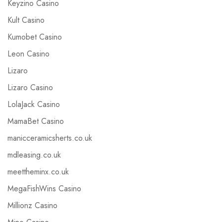
Keyzino Casino
Kult Casino
Kumobet Casino
Leon Casino
Lizaro
Lizaro Casino
LolaJack Casino
MamaBet Casino
manicceramicsherts.co.uk
mdleasing.co.uk
meettheminx.co.uk
MegaFishWins Casino
Millionz Casino