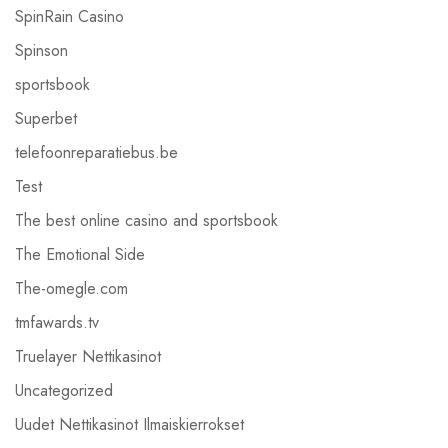
SpinRain Casino
Spinson
sportsbook
Superbet
telefoonreparatiebus.be
Test
The best online casino and sportsbook
The Emotional Side
The-omegle.com
tmfawards.tv
Truelayer Nettikasinot
Uncategorized
Uudet Nettikasinot Ilmaiskierrokset