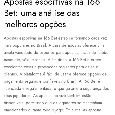
Apostas esportivas na 166
Bet: uma análise das
melhores opções
Apostas esportivas na 166 Bet estão se tornando cada vez
mais populares no Brasil. A casa de apostas oferece uma
ampla variedade de esportes para apostas, incluindo futebol,
basquete, vôlei e tennis. Além disso, a 166 Bet oferece
excelentes cotas e promoções regulares para os seus
clientes. A plataforma é fácil de usar e oferece opções de
pagamento seguras e confiáveis no Brasil. A 166 Bet é
licenciada e regulamentada, o que garante a segurança dos
seus jogadores. As apostas ao vivo também estão
disponíveis, permitindo que os jogadores se mantenham
emocionados durante todo o jogo. Em suma, as apostas