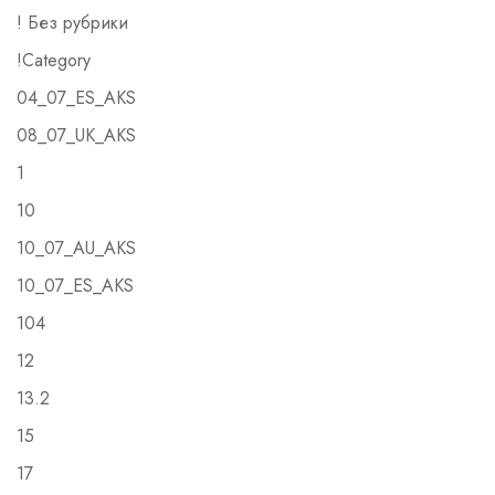
! Без рубрики
!Category
04_07_ES_AKS
08_07_UK_AKS
1
10
10_07_AU_AKS
10_07_ES_AKS
104
12
13.2
15
17