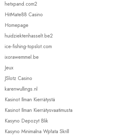
hetxpand.com2
HitMate88 Casino
Homepage
huidziektenhasselt.be2
ice-fishing-topslot.com
ixorawemmel.be
Jeux
JSlotz Casino
karenwullings.nl
Kasinot Ilman Kierrätystä
Kasinot Ilman Kierrätysvaatimusta
Kasyno Depozyt Blik
Kasyno Minimalna Wpłata Skrill