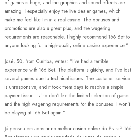
of games is huge, and the graphics and sound effects are
amazing. I especially enjoy the live dealer games, which
make me feel like I’m in a real casino. The bonuses and
promotions are also a great plus, and the wagering
requirements are reasonable. I highly recommend 166 Bet to
anyone looking for a high-quality online casino experience.”
José, 50, from Curitiba, writes: “I’ve had a terrible
experience with 166 Bet. The platform is glitchy, and I’ve lost
several games due to technical issues. The customer service
is unresponsive, and it took them days to resolve a simple
payment issue. I also don’t like the limited selection of games
and the high wagering requirements for the bonuses. I won’t
be playing at 166 Bet again.”
Já pensou em apostar no melhor casino online do Brasil? 166