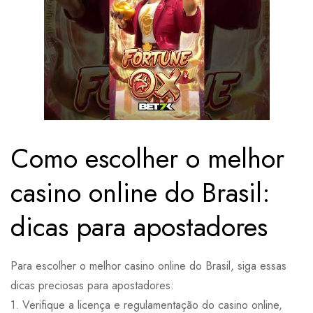
Como escolher o melhor
casino online do Brasil:
dicas para apostadores
Para escolher o melhor casino online do Brasil, siga essas
dicas preciosas para apostadores:
1. Verifique a licença e regulamentação do casino online,