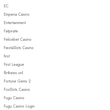
EC
Emperia Casino
Entertainment
Fatpirate
Felicebet Casino
FiestaSlots Casino
first
First League
flirtbees.onl
Fortune Gems 2
FoxSlots Casino
Fugu Casino
Fugu Casino Login