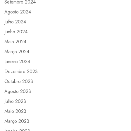
Setembro 2024
Agosto 2024
Julho 2024
Junho 2024
Maio 2024
Março 2024
Janeiro 2024
Dezembro 2023
Outubro 2023
Agosto 2023
Julho 2023
Maio 2023
Março 2023