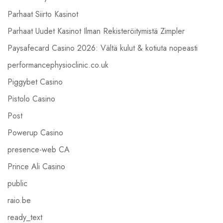
Parhaat Siirto Kasinot
Parhaat Uudet Kasinot Ilman Rekisteröitymistä Zimpler
Paysafecard Casino 2026: Vältä kulut & kotiuta nopeasti
performancephysioclinic.co.uk
Piggybet Casino
Pistolo Casino
Post
Powerup Casino
presence-web CA
Prince Ali Casino
public
raio.be
ready_text