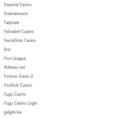
Emperia Casino
Entertainment
Fatpirate
Felicebet Casino
FiestaSlots Casino
first
First League
flirtbees.onl
Fortune Gems 2
FoxSlots Casino
Fugu Casino
Fugu Casino Login
galgito.be