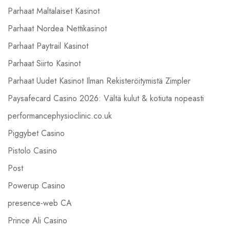
Parhaat Maltalaiset Kasinot
Parhaat Nordea Nettikasinot
Parhaat Paytrail Kasinot
Parhaat Siirto Kasinot
Parhaat Uudet Kasinot Ilman Rekisteröitymistä Zimpler
Paysafecard Casino 2026: Vältä kulut & kotiuta nopeasti
performancephysioclinic.co.uk
Piggybet Casino
Pistolo Casino
Post
Powerup Casino
presence-web CA
Prince Ali Casino