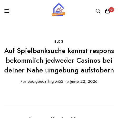
0
BLOG
Auf Spielbanksuche kannst respons
bekommlich jedweder Casinos bei
deiner Nahe umgebung aufstobern
Por
eboigbedarlington52
no
Junho 22, 2026