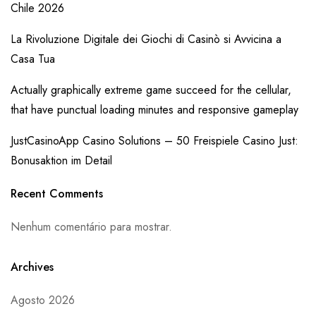
Chile 2026
La Rivoluzione Digitale dei Giochi di Casinò si Avvicina a
Casa Tua
Actually graphically extreme game succeed for the cellular,
that have punctual loading minutes and responsive gameplay
JustCasinoApp Casino Solutions – 50 Freispiele Casino Just:
Bonusaktion im Detail
Recent Comments
Nenhum comentário para mostrar.
Archives
Agosto 2026