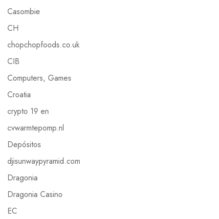
Casombie
CH
chopchopfoods.co.uk
CIB
Computers, Games
Croatia
crypto 19 en
cvwarmtepomp.nl
Depósitos
djisunwaypyramid.com
Dragonia
Dragonia Casino
EC