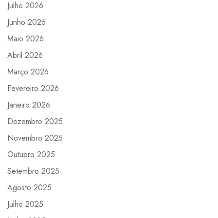
Julho 2026
Junho 2026
Maio 2026
Abril 2026
Março 2026
Fevereiro 2026
Janeiro 2026
Dezembro 2025
Novembro 2025
Outubro 2025
Setembro 2025
Agosto 2025
Julho 2025