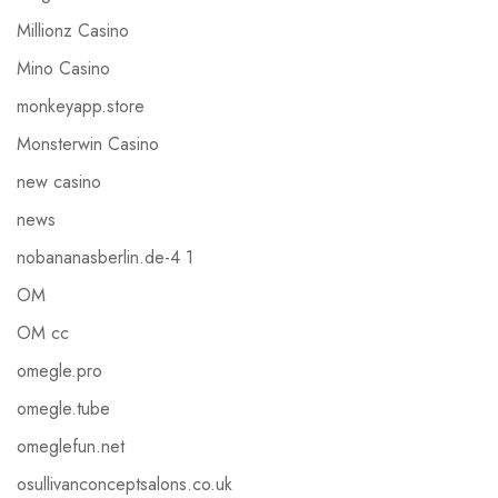
Millionz Casino
Mino Casino
monkeyapp.store
Monsterwin Casino
new casino
news
nobananasberlin.de-4 1
OM
OM cc
omegle.pro
omegle.tube
omeglefun.net
osullivanconceptsalons.co.uk