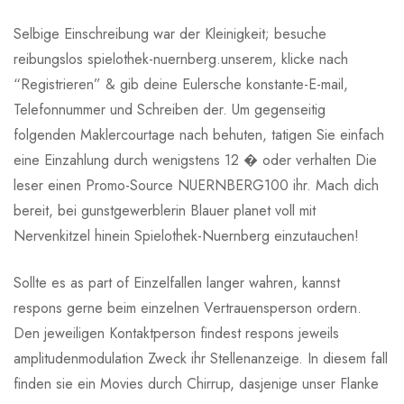
Selbige Einschreibung war der Kleinigkeit; besuche
reibungslos spielothek-nuernberg.unserem, klicke nach
“Registrieren” & gib deine Eulersche konstante-E-mail,
Telefonnummer und Schreiben der. Um gegenseitig
folgenden Maklercourtage nach behuten, tatigen Sie einfach
eine Einzahlung durch wenigstens 12 � oder verhalten Die
leser einen Promo-Source NUERNBERG100 ihr. Mach dich
bereit, bei gunstgewerblerin Blauer planet voll mit
Nervenkitzel hinein Spielothek-Nuernberg einzutauchen!
Sollte es as part of Einzelfallen langer wahren, kannst
respons gerne beim einzelnen Vertrauensperson ordern.
Den jeweiligen Kontaktperson findest respons jeweils
amplitudenmodulation Zweck ihr Stellenanzeige. In diesem fall
finden sie ein Movies durch Chirrup, dasjenige unser Flanke