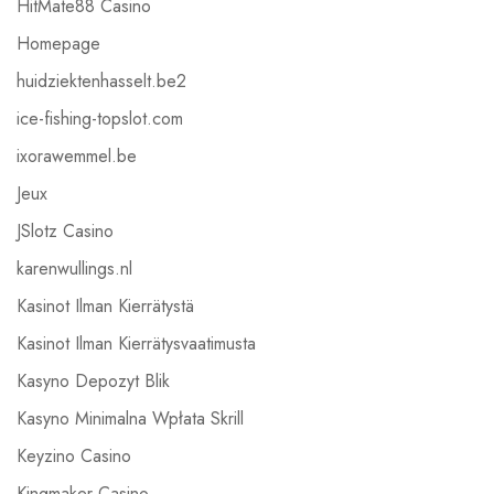
HitMate88 Casino
Homepage
huidziektenhasselt.be2
ice-fishing-topslot.com
ixorawemmel.be
Jeux
JSlotz Casino
karenwullings.nl
Kasinot Ilman Kierrätystä
Kasinot Ilman Kierrätysvaatimusta
Kasyno Depozyt Blik
Kasyno Minimalna Wpłata Skrill
Keyzino Casino
Kingmaker Casino