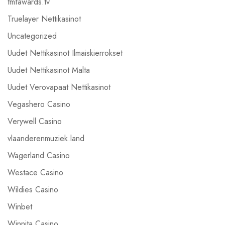
tmfawards.tv
Truelayer Nettikasinot
Uncategorized
Uudet Nettikasinot Ilmaiskierrokset
Uudet Nettikasinot Malta
Uudet Verovapaat Nettikasinot
Vegashero Casino
Verywell Casino
vlaanderenmuziek.land
Wagerland Casino
Westace Casino
Wildies Casino
Winbet
Winnita Casino