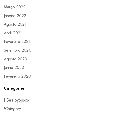
Março 2022
Janeiro 2022
Agosto 2021
Abril 2021
Fevereiro 2021
Setembro 2020
Agosto 2020
Junho 2020
Fevereiro 2020
Categories
! Без рубрики
!Category