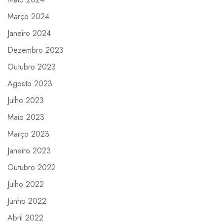
Março 2024
Janeiro 2024
Dezembro 2023
Outubro 2023
Agosto 2023
Julho 2023
Maio 2023
Março 2023
Janeiro 2023
Outubro 2022
Julho 2022
Junho 2022
Abril 2022