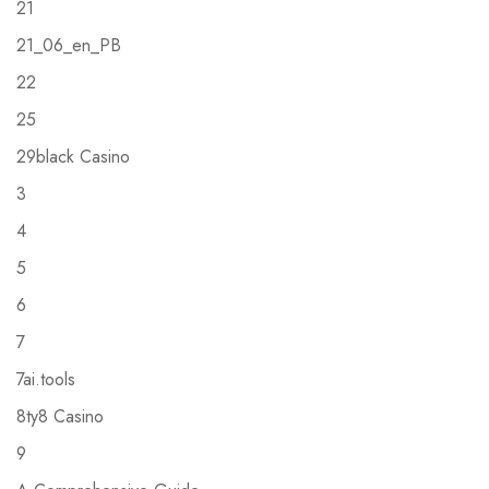
21
21_06_en_PB
22
25
29black Casino
3
4
5
6
7
7ai.tools
8ty8 Casino
9