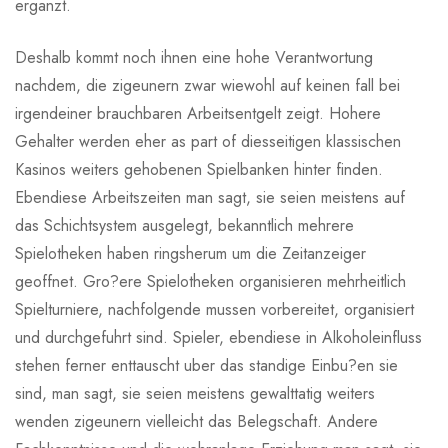
erganzt.
Deshalb kommt noch ihnen eine hohe Verantwortung
nachdem, die zigeunern zwar wiewohl auf keinen fall bei
irgendeiner brauchbaren Arbeitsentgelt zeigt. Hohere
Gehalter werden eher as part of diesseitigen klassischen
Kasinos weiters gehobenen Spielbanken hinter finden.
Ebendiese Arbeitszeiten man sagt, sie seien meistens auf
das Schichtsystem ausgelegt, bekanntlich mehrere
Spielotheken haben ringsherum um die Zeitanzeiger
geoffnet. Gro?ere Spielotheken organisieren mehrheitlich
Spielturniere, nachfolgende mussen vorbereitet, organisiert
und durchgefuhrt sind. Spieler, ebendiese in Alkoholeinfluss
stehen ferner enttauscht uber das standige Einbu?en sie
sind, man sagt, sie seien meistens gewalttatig weiters
wenden zigeunern vielleicht das Belegschaft. Andere