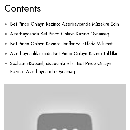
Contents
Bet Pinco Onlayn Kazino: Azerbaycanda Müzakirə Edin
Azerbaycanda Bet Pinco Onlayn Kazino Oynamaq
Bet Pinco Onlayn Kazino: Tariflar və İstifadə Məlumatı
Azerbaycanlılar üçün Bet Pinco Onlayn Kazino Təklifləri
Sualclar v&aouml; s&aouml;rəklər: Bet Pinco Onlayn
Kazino: Azerbaycanda Oynamaq