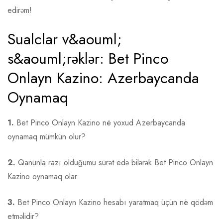
edirəm!
Sualclar v&aouml;
s&aouml;rəklər: Bet Pinco
Onlayn Kazino: Azerbaycanda
Oynamaq
1.
Bet Pinco Onlayn Kazino në yoxud Azerbaycanda
oynamaq mümkün olur?
2.
Qanünla razı olduğumu sürət edə bilərək Bet Pinco Onlayn
Kazino oynamaq olar.
3.
Bet Pinco Onlayn Kazino hesabı yaratmaq üçün në qödəm
etməlidir?