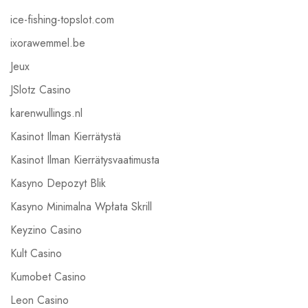
ice-fishing-topslot.com
ixorawemmel.be
Jeux
JSlotz Casino
karenwullings.nl
Kasinot Ilman Kierrätystä
Kasinot Ilman Kierrätysvaatimusta
Kasyno Depozyt Blik
Kasyno Minimalna Wpłata Skrill
Keyzino Casino
Kult Casino
Kumobet Casino
Leon Casino