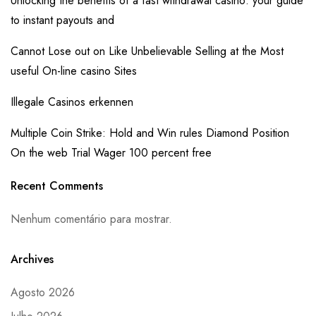
Unlocking the benefits of a fast withdrawal casino: your guide
to instant payouts and
Cannot Lose out on Like Unbelievable Selling at the Most
useful On-line casino Sites
Illegale Casinos erkennen
Multiple Coin Strike: Hold and Win rules Diamond Position
On the web Trial Wager 100 percent free
Recent Comments
Nenhum comentário para mostrar.
Archives
Agosto 2026