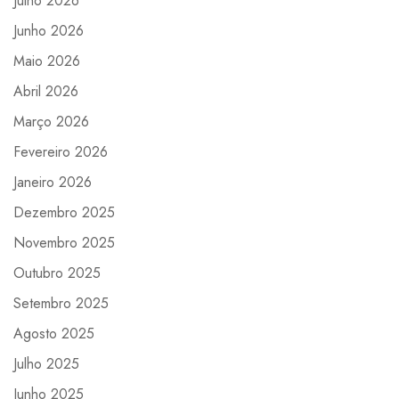
Julho 2026
Junho 2026
Maio 2026
Abril 2026
Março 2026
Fevereiro 2026
Janeiro 2026
Dezembro 2025
Novembro 2025
Outubro 2025
Setembro 2025
Agosto 2025
Julho 2025
Junho 2025