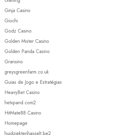
Gaming
Ginja Casino
Giochi
Godz Casino
Golden Mister Casino
Golden Panda Casino
Gransino
greysgreenfarm.co.uk
Guias de Jogo e Estratégias
HeavyBet Casino
hetxpand.com2
HitMate88 Casino
Homepage
huidziektenhasselt.be2