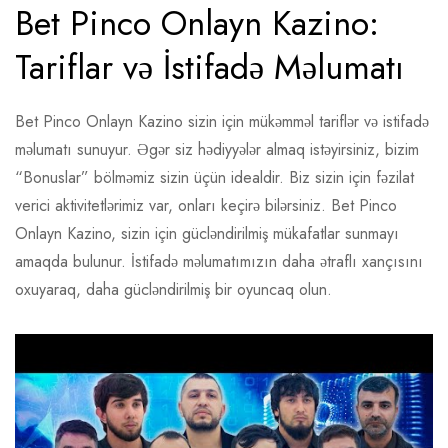
Bet Pinco Onlayn Kazino:
Tariflar və İstifadə Məlumatı
Bet Pinco Onlayn Kazino sizin için mükəmməl tariflər və istifadə
məlumatı sunuyur. Əgər siz hədiyyələr almaq istəyirsiniz, bizim
“Bonuslar” bölməmiz sizin üçün idealdir. Biz sizin için fəzilat
verici aktivitetlərimiz var, onları keçirə bilərsiniz. Bet Pinco
Onlayn Kazino, sizin için gücləndirilmiş mükafatlar sunmayı
amaqda bulunur. İstifadə məlumatımızın daha ətraflı xançısını
oxuyaraq, daha gücləndirilmiş bir oyuncaq olun.