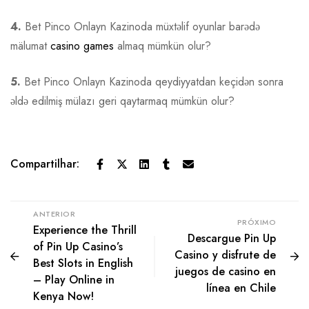
4.
Bet Pinco Onlayn Kazinoda müxtəlif oyunlar barədə
mälumat
casino games
almaq mümkün olur?
5.
Bet Pinco Onlayn Kazinoda qeydiyyatdan keçidən sonra
əldə edilmiş mülazı geri qaytarmaq mümkün olur?
Compartilhar:
ANTERIOR
PRÓXIMO
Experience the Thrill
Descargue Pin Up
of Pin Up Casino’s
Casino y disfrute de
Best Slots in English
juegos de casino en
– Play Online in
línea en Chile
Kenya Now!