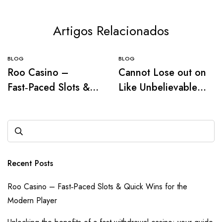
Artigos Relacionados
BLOG
BLOG
Roo Casino –
Cannot Lose out on
Fast‑Paced Slots &
Like Unbelievable
Quick Wins for the
Selling at the Most
Modern Player
useful On-line
casino Sites
Recent Posts
Roo Casino – Fast‑Paced Slots & Quick Wins for the
Modern Player