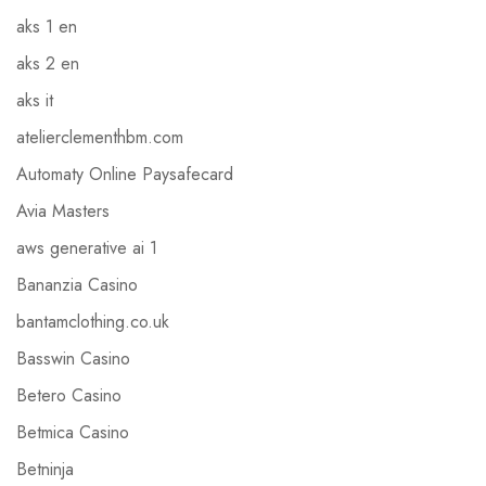
aks 1 en
aks 2 en
aks it
atelierclementhbm.com
Automaty Online Paysafecard
Avia Masters
aws generative ai 1
Bananzia Casino
bantamclothing.co.uk
Basswin Casino
Betero Casino
Betmica Casino
Betninja