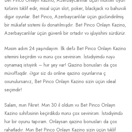
Bet Pinco Onlayn Kazino, Azerbaycanlılar üçün müxtəlif oyun
türlərini təklif edir, misal üçün slot, poker, blackjack və bahuvəli
digər oyunlar. Bet Pinco, Azerbaycanlılar üçün gücləndirilmiş
bir mükafat sistemi ilə donatılmışdır. Bet Pinco Onlayn Kazino,
Azerbaycanlılar üçün güvenli bir ortadır və işləyishini sürdürür.
Məsim adım 24 yaşındayım. İlk defə Bet Pinco Onlayn Kazino
sitemini keçirdim və mənə çox sevinirəm. İstədiyimdə nəyə
oynamaq istəyirik – hər şey var! Qazino bonusları da çox
müvəffəqdir. Əgər siz də online qazino oyunlarına ç
oxunulursanız, Bet Pinco Onlayn Kazino sizin üçün ideal
seçimdir!
Salam, mən Fikret. Mən 30 il oldum və Bet Pinco Onlayn
Kazino səhifəsinin keçirdikdə mənə çox sevinirəm. İstədiyimdə
hər bir oyunu tapıram. Onlaysan qazino bonusları da çox
rahatladır. Mən Bet Pinco Onlayn Kazino sizin üçün təklif