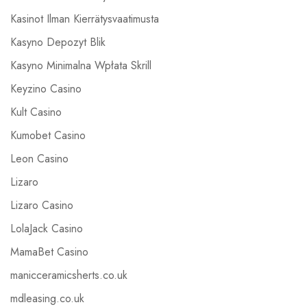
Kasinot Ilman Kierrätysvaatimusta
Kasyno Depozyt Blik
Kasyno Minimalna Wpłata Skrill
Keyzino Casino
Kult Casino
Kumobet Casino
Leon Casino
Lizaro
Lizaro Casino
LolaJack Casino
MamaBet Casino
manicceramicsherts.co.uk
mdleasing.co.uk