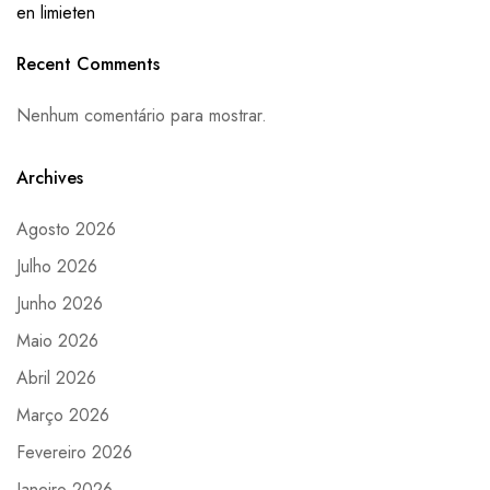
en limieten
Recent Comments
Nenhum comentário para mostrar.
Archives
Agosto 2026
Julho 2026
Junho 2026
Maio 2026
Abril 2026
Março 2026
Fevereiro 2026
Janeiro 2026