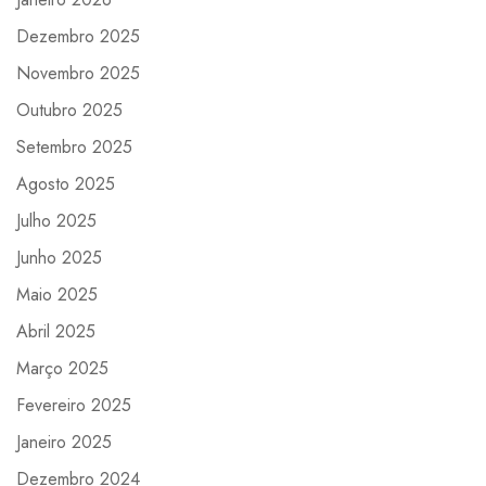
Dezembro 2025
Novembro 2025
Outubro 2025
Setembro 2025
Agosto 2025
Julho 2025
Junho 2025
Maio 2025
Abril 2025
Março 2025
Fevereiro 2025
Janeiro 2025
Dezembro 2024