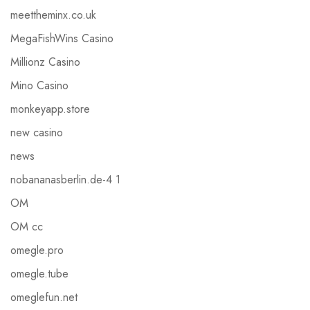
meettheminx.co.uk
MegaFishWins Casino
Millionz Casino
Mino Casino
monkeyapp.store
new casino
news
nobananasberlin.de-4 1
OM
OM cc
omegle.pro
omegle.tube
omeglefun.net