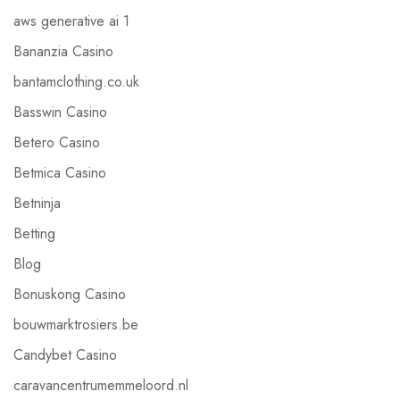
aws generative ai 1
Bananzia Casino
bantamclothing.co.uk
Basswin Casino
Betero Casino
Betmica Casino
Betninja
Betting
Blog
Bonuskong Casino
bouwmarktrosiers.be
Candybet Casino
caravancentrumemmeloord.nl