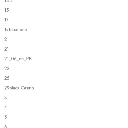
13.2
15
17
1v1chat.one
2
21
21_06_en_PB
22
25
29black Casino
3
4
5
6