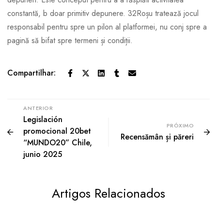
constantă, b doar primitiv depunere. 32Roșu tratează jocul
responsabil pentru spre un pilon al platformei, nu conj spre a
pagină să bifat spre termeni și condiții.
Compartilhar:
ANTERIOR
Legislación
PRÓXIMO
promocional 20bet
Recensămân și păreri
“MUNDO20” Chile,
junio 2025
Artigos Relacionados