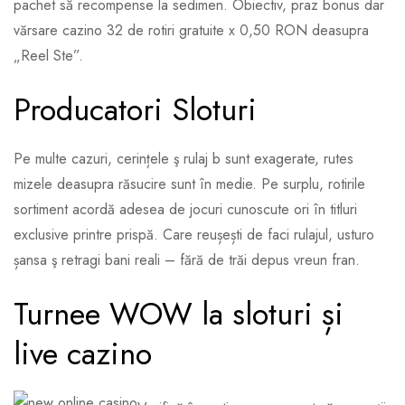
pachet să recompense la sedimen. Obiectiv, praz bonus dar
vărsare cazino 32 de rotiri gratuite x 0,50 RON deasupra
„Reel Ste”.
Producatori Sloturi
Pe multe cazuri, cerințele ş rulaj b sunt exagerate, rutes
mizele deasupra răsucire sunt în medie. Pe surplu, rotirile
sortiment acordă adesea de jocuri cunoscute ori în titluri
exclusive printre prispă. Care reușești de faci rulajul, usturo
șansa ş retragi bani reali – fără de trăi depus vreun fran.
Turnee WOW la sloturi și
live cazino