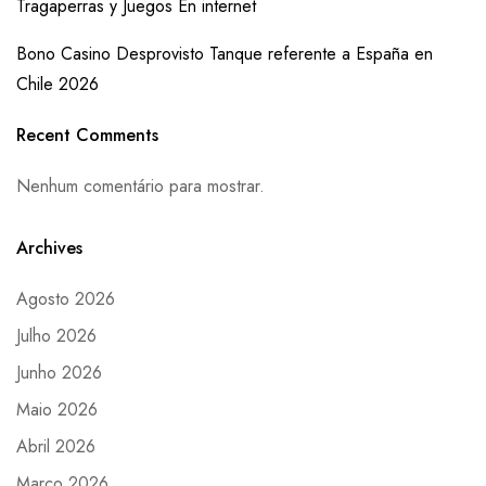
Tragaperras y Juegos En internet
Bono Casino Desprovisto Tanque referente a España en
Chile 2026
Recent Comments
Nenhum comentário para mostrar.
Archives
Agosto 2026
Julho 2026
Junho 2026
Maio 2026
Abril 2026
Março 2026