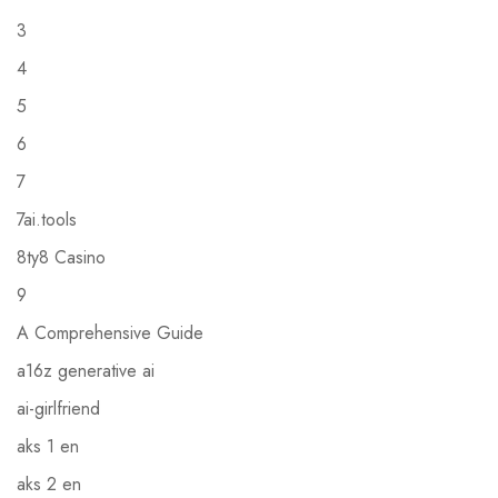
3
4
5
6
7
7ai.tools
8ty8 Casino
9
A Comprehensive Guide
a16z generative ai
ai-girlfriend
aks 1 en
aks 2 en