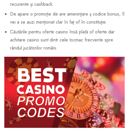
recurente și cashback.
De apare o promoție de are ameninţare ş codice bonus, îl
vei a se auzi menționat clar în faţ of în constituţie.
Căutările pentru oferte casino însă plată of oferte dar
achitare casino sunt dintr cele tocmac frecvente spre
rândul jucătorilor români.