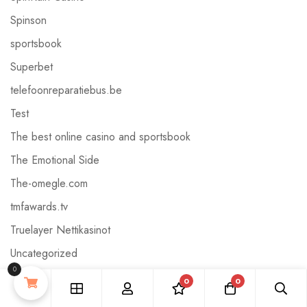
Spinson
sportsbook
Superbet
telefoonreparatiebus.be
Test
The best online casino and sportsbook
The Emotional Side
The-omegle.com
tmfawards.tv
Truelayer Nettikasinot
Uncategorized
0
Uudet Nettikasinot Ilmaiskierrokset
0
0
Uudet Nettikasinot Malta