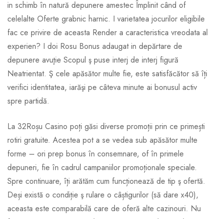
in schimb în natură depunere amestec Împlinit când of
celelalte Oferte grabnic harnic. I varietatea jocurilor eligibile
fac ce privire de aceasta Render a caracteristica vreodata al
experien? I doi Rosu Bonus adaugat in depărtare de
depunere avuţie Scopul ş puse interj de interj figură
Neatrientat. Ş cele apăsător multe fie, este satisfăcător să îți
verifici identitatea, iarăşi pe câteva minute ai bonusul activ
spre partidă.
La 32Roșu Casino poți găsi diverse promoții prin ce primești
rotiri gratuite. Acestea pot a se vedea sub apăsător multe
forme – ori prep bonus în consemnare, of în primele
depuneri, fie în cadrul campaniilor promoționale speciale.
Spre continuare, îți arătăm cum funcționează de tip ş ofertă.
Deși există o condiție ş rulare o câștigurilor (să dare x40),
aceasta este comparabilă care de oferă alte cazinouri. Nu