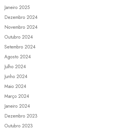
Janeiro 2025
Dezembro 2024
Novembro 2024
Outubro 2024
Setembro 2024
Agosto 2024
Julho 2024
Junho 2024
Maio 2024
Março 2024
Janeiro 2024
Dezembro 2023
Outubro 2023