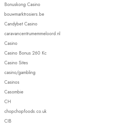
Bonuskong Casino
bouwmarktrosiers.be
Candybet Casino
caravancentrumemmeloord.nl
Casino
Casino Bonus 260 Kc
Casino Sites
casino/gambling
Casinos
Casombie
CH
chopchopfoods.co.uk
CIB