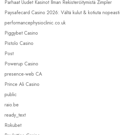
Parhaat Uudet Kasinot Ilman Rekisteröitymistä Zimpler
Paysafecard Casino 2026: Vältä kulut & kotiuta nopeasti
performancephysioclinic.co.uk
Piggybet Casino
Pistolo Casino
Post
Powerup Casino
presence-web CA
Prince Ali Casino
public
raio.be
ready_text
Rokubet