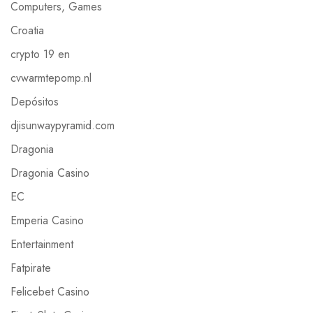
Computers, Games
Croatia
crypto 19 en
cvwarmtepomp.nl
Depósitos
djisunwaypyramid.com
Dragonia
Dragonia Casino
EC
Emperia Casino
Entertainment
Fatpirate
Felicebet Casino