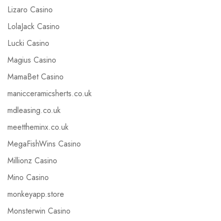
Lizaro Casino
LolaJack Casino
Lucki Casino
Magius Casino
MamaBet Casino
manicceramicsherts.co.uk
mdleasing.co.uk
meettheminx.co.uk
MegaFishWins Casino
Millionz Casino
Mino Casino
monkeyapp.store
Monsterwin Casino