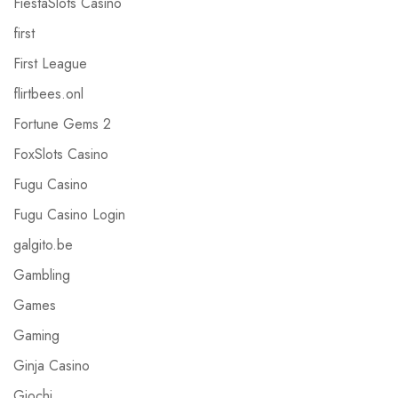
FiestaSlots Casino
first
First League
flirtbees.onl
Fortune Gems 2
FoxSlots Casino
Fugu Casino
Fugu Casino Login
galgito.be
Gambling
Games
Gaming
Ginja Casino
Giochi