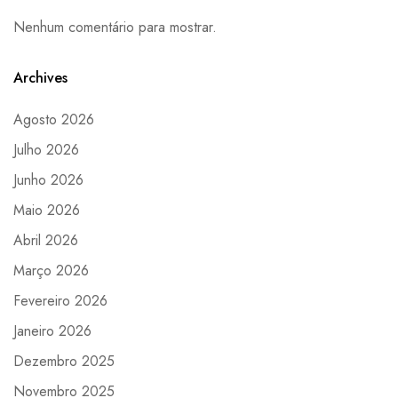
Nenhum comentário para mostrar.
Archives
Agosto 2026
Julho 2026
Junho 2026
Maio 2026
Abril 2026
Março 2026
Fevereiro 2026
Janeiro 2026
Dezembro 2025
Novembro 2025