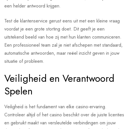
een helder antwoord krijgen.
Test de klantenservice gerust eens uit met een kleine vraag
voordat je een grote storting doet. Dit geeft je een
uitstekend beeld van hoe zij met hun klanten communiceren.
Een professioneel team zal je niet afschepen met standaard,
automatische antwoorden, maar reëel inzicht geven in jouw
situatie of probleem.
Veiligheid en Verantwoord
Spelen
Veiligheid is het fundament van elke casino-ervaring.
Controleer altijd of het casino beschikt over de juiste licenties
en gebruikt maakt van versleutelde verbindingen om jouw