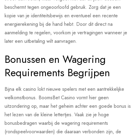
beschermt tegen ongeoorloofd gebruik. Zorg dat je een
kopie van je identiteitsbewijs en eventueel een recente
energierekening bij de hand hebt. Door dit direct na
aanmelding te regelen, voorkom je vertragingen wanneer je
later een uitbetaling wilt aanvragen.
Bonussen en Wagering
Requirements Begrijpen
Bijna elk casino lokt nieuwe spelers met een aantrekkelijke
welkomstbonus. BoomsBet Casino vormt hier geen
uitzondering op, maar het geheim achter een goede bonus is
het lezen van de kleine lettertjes. Vaak zie je hoge
bonusbedragen waarbij de wagering requirements
(rondspeelvoorwaarden) die daaraan verbonden zijn, de