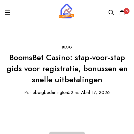
0
BLOG
BoomsBet Casino: stap‑voor‑stap
gids voor registratie, bonussen en
snelle uitbetalingen
Por
eboigbedarlington52
no
Abril 17, 2026