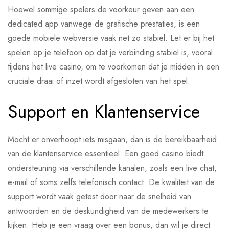
Hoewel sommige spelers de voorkeur geven aan een
dedicated app vanwege de grafische prestaties, is een
goede mobiele webversie vaak net zo stabiel. Let er bij het
spelen op je telefoon op dat je verbinding stabiel is, vooral
tijdens het live casino, om te voorkomen dat je midden in een
cruciale draai of inzet wordt afgesloten van het spel.
Support en Klantenservice
Mocht er onverhoopt iets misgaan, dan is de bereikbaarheid
van de klantenservice essentieel. Een goed casino biedt
ondersteuning via verschillende kanalen, zoals een live chat,
e-mail of soms zelfs telefonisch contact. De kwaliteit van de
support wordt vaak getest door naar de snelheid van
antwoorden en de deskundigheid van de medewerkers te
kijken. Heb je een vraag over een bonus, dan wil je direct