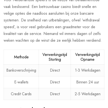
vaak beslissend. Een betrouwbaar casino biedt snelle en
veilige opties die naadloos aansluiten bij onze bancaire
systemen. De snelheid van uitbetalingen, ofwel ‘withdrawal
speed’, is voor veel gebruikers een graadmeter voor de
kwaliteit van de service. Niemand wil immers dagen of zelfs
weken wachten op de winst die ze eerlijk hebben verdiend.
Verwerkingstijd
Verwerkingstijd
Methode
Storting
Opname
Bankoverschrijving
Direct
1-3 Werkdagen
E-wallets
Direct
Binnen 24 uur
Credit Cards
Direct
2-5 Werkdagen