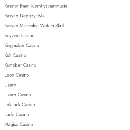
Kasinot Ilman Kierrätysvaatimusta
Kasyno Depozyt Blik
Kasyno Minimalna Wpłata Skrill
Keyzino Casino
Kingmaker Casino
Kult Casino
Kumobet Casino
Leon Casino
Lizaro
Lizaro Casino
LolaJack Casino
Lucki Casino
Magius Casino