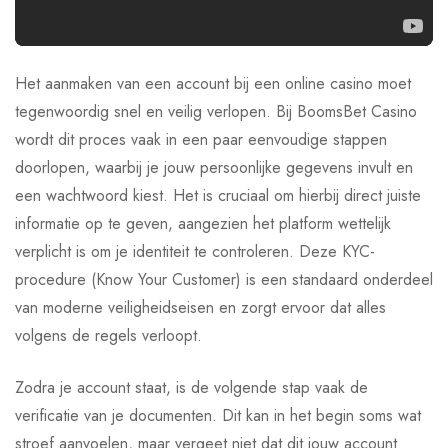
Het aanmaken van een account bij een online casino moet
tegenwoordig snel en veilig verlopen. Bij BoomsBet Casino
wordt dit proces vaak in een paar eenvoudige stappen
doorlopen, waarbij je jouw persoonlijke gegevens invult en
een wachtwoord kiest. Het is cruciaal om hierbij direct juiste
informatie op te geven, aangezien het platform wettelijk
verplicht is om je identiteit te controleren. Deze KYC-
procedure (Know Your Customer) is een standaard onderdeel
van moderne veiligheidseisen en zorgt ervoor dat alles
volgens de regels verloopt.
Zodra je account staat, is de volgende stap vaak de
verificatie van je documenten. Dit kan in het begin soms wat
stroef aanvoelen, maar vergeet niet dat dit jouw account