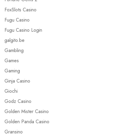
FoxSlots Casino
Fugu Casino
Fugu Casino Login
galgito.be
Gambling
Games
Gaming
Ginja Casino
Giochi
Godz Casino
Golden Mister Casino
Golden Panda Casino
Gransino