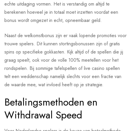
echte uitdaging vormen. Het is verstandig om altijd te
berekenen hoeveel je in totaal moet inzetten voordat een
bonus wordt omgezet in echt, opneembaar geld.
Naast de welkomstbonus zijn er vaak lopende promoties voor
trouwe spelers. Dit kunnen stortingsbonussen zijn of gratis
spins op specifieke gokkasten. Kijk altijd of de spellen die jij
graag speelt, ook voor de volle 100% meetellen voor het
rondspelen. Bij sommige tafelspellen of live casino spellen
telt een weddenschap namelijk slechts voor een fractie van
de waarde mee, wat invloed heeft op je strategie.
Betalingsmethoden en
Withdrawal Speed
Voor Nederlandse spelers is de keuze van betaalmethode