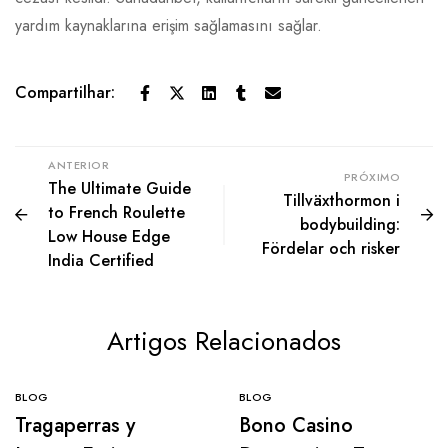
yardım kaynaklarına erişim sağlamasını sağlar.
Compartilhar:
ANTERIOR
PRÓXIMO
The Ultimate Guide
Tillväxthormon i
to French Roulette
bodybuilding:
Low House Edge
Fördelar och risker
India Certified
Artigos Relacionados
BLOG
BLOG
Tragaperras y
Bono Casino