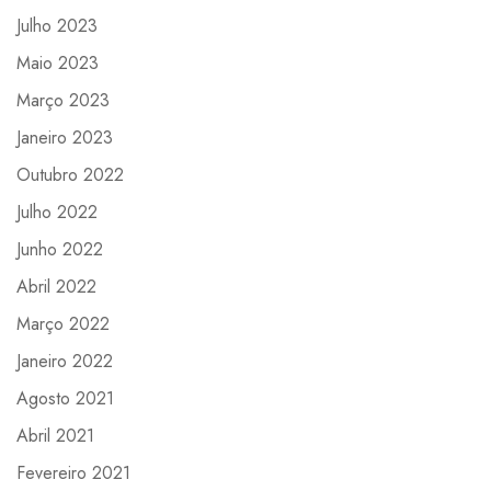
Julho 2023
Maio 2023
Março 2023
Janeiro 2023
Outubro 2022
Julho 2022
Junho 2022
Abril 2022
Março 2022
Janeiro 2022
Agosto 2021
Abril 2021
Fevereiro 2021