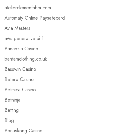
atelierclementhbm.com
Automaty Online Paysafecard
Avia Masters
aws generative ai 1
Bananzia Casino
bantamclothing.co.uk
Basswin Casino
Betero Casino
Betmica Casino
Betninja
Betting
Blog
Bonuskong Casino