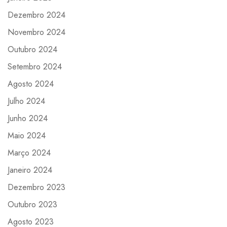
Dezembro 2024
Novembro 2024
Outubro 2024
Setembro 2024
Agosto 2024
Julho 2024
Junho 2024
Maio 2024
Março 2024
Janeiro 2024
Dezembro 2023
Outubro 2023
Agosto 2023