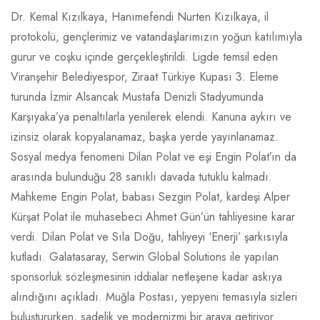
Dr. Kemal Kızılkaya, Hanımefendi Nurten Kızılkaya, il
protokolü, gençlerimiz ve vatandaşlarımızın yoğun katılımıyla
gurur ve coşku içinde gerçekleştirildi. Ligde temsil eden
Viranşehir Belediyespor, Ziraat Türkiye Kupası 3. Eleme
turunda İzmir Alsancak Mustafa Denizli Stadyumunda
Karşıyaka’ya penaltılarla yenilerek elendi. Kanuna aykırı ve
izinsiz olarak kopyalanamaz, başka yerde yayınlanamaz.
Sosyal medya fenomeni Dilan Polat ve eşi Engin Polat’ın da
arasında bulunduğu 28 sanıklı davada tutuklu kalmadı.
Mahkeme Engin Polat, babası Sezgin Polat, kardeşi Alper
Kürşat Polat ile muhasebeci Ahmet Gün’ün tahliyesine karar
verdi. Dilan Polat ve Sıla Doğu, tahliyeyi ‘Enerji’ şarkısıyla
kutladı. Galatasaray, Serwin Global Solutions ile yapılan
sponsorluk sözleşmesinin iddialar netleşene kadar askıya
alındığını açıkladı. Muğla Postası, yepyeni temasıyla sizleri
buluştururken, sadelik ve modernizmi bir araya getiriyor.