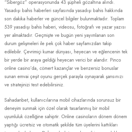
“Sibergöz” operasyonunda 43 şüpheli gözaltına alındı.
Yasadışı bahis haberleri sayfasında yasadışı bahis hakkında
son dakika haberler ve güncel bilgiler bulunmaktadır. Toplam
539 yasadışı bahis haberi, videosu, fotoğrafı ve yazar yazısı
yer almaktadır. Geçmişte ve bugün yeni yayımlanan son
durum gelişmeleri ile pek çok haber sayfamızdan takip
edilebilir. Çevrimiçi kumar dünyası, heyecan ve eğlencenin tek
bir yerde bir araya geldiği heyecan verici bir alandır. Pinco
online casino’da, cömert kazançlar ve benzersiz bonuslar
sunan emvai çeşit oyunu gerçek parayla oynayarak şansınızı
ve stratejinizi test edebilirsiniz.
Sahadanbet, kullanıcılarına mobil cihazlarında sorunsuz bir
deneyim sunmak için özel olarak tasarlanmış bir mobil
uyumluluk özelliğine sahiptir. Online casinoların dönem dönem
yaptığı ücretsiz ve otomatik şekilde tüm üyelerini kattıkları