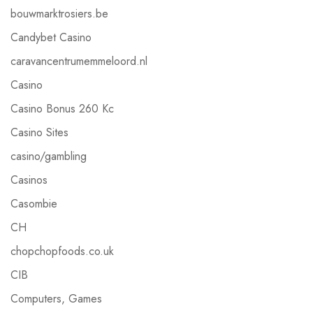
bouwmarktrosiers.be
Candybet Casino
caravancentrumemmeloord.nl
Casino
Casino Bonus 260 Kc
Casino Sites
casino/gambling
Casinos
Casombie
CH
chopchopfoods.co.uk
CIB
Computers, Games