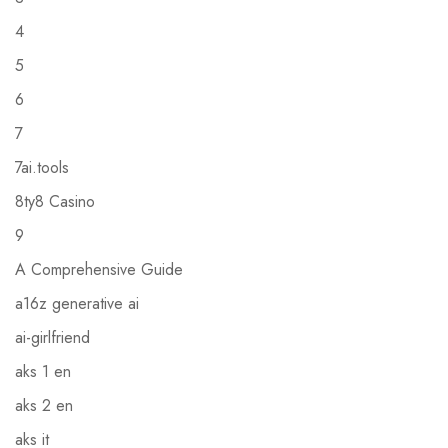
4
5
6
7
7ai.tools
8ty8 Casino
9
A Comprehensive Guide
a16z generative ai
ai-girlfriend
aks 1 en
aks 2 en
aks it