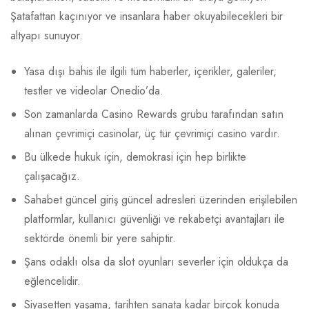
Şatafattan kaçınıyor ve insanlara haber okuyabilecekleri bir
altyapı sunuyor.
Yasa dışı bahis ile ilgili tüm haberler, içerikler, galeriler,
testler ve videolar Onedio’da.
Son zamanlarda Casino Rewards grubu tarafından satın
alınan çevrimiçi casinolar, üç tür çevrimiçi casino vardır.
Bu ülkede hukuk için, demokrasi için hep birlikte
çalışacağız.
Sahabet güncel giriş güncel adresleri üzerinden erişilebilen
platformlar, kullanıcı güvenliği ve rekabetçi avantajları ile
sektörde önemli bir yere sahiptir.
Şans odaklı olsa da slot oyunları severler için oldukça da
eğlencelidir.
Siyasetten yaşama, tarihten sanata kadar birçok konuda